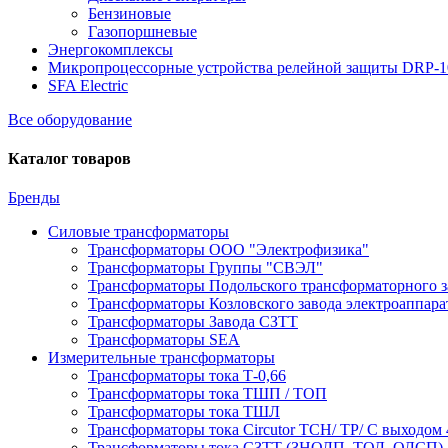
Бензиновые
Газопоршневые
Энергокомплексы
Микропроцессорные устройства релейной защиты DRP-
SFA Electric
Все оборудование
Каталог товаров
Бренды
Силовые трансформаторы
Трансформаторы ООО "Электрофизика"
Трансформаторы Группы "СВЭЛ"
Трансформаторы Подольского трансформаторного з
Трансформаторы Козловского завода электроаппар
Трансформаторы Завода СЗТТ
Трансформаторы SEA
Измерительные трансформаторы
Трансформаторы тока Т-0,66
Трансформаторы тока ТШП / ТОП
Трансформаторы тока ТШЛ
Трансформаторы тока Circutor TCH/ TP/ С выходом 
Трансформаторы тока СЗТТ (ЗНОЛП, ТОЛ, ОЛСП)