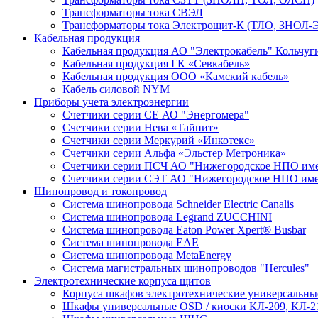
Трансформаторы тока СВЭЛ
Трансформаторы тока Электрощит-К (ТЛО, ЗНОЛ-Э
Кабельная продукция
Кабельная продукция АО "Электрокабель" Кольчуг
Кабельная продукция ГК «Севкабель»
Кабельная продукция ООО «Камский кабель»
Кабель силовой NYM
Приборы учета электроэнергии
Счетчики серии СЕ АО "Энергомера"
Счетчики серии Нева «Тайпит»
Счетчики серии Меркурий «Инкотекс»
Счетчики серии Альфа «Эльстер Метроника»
Счетчики серии ПСЧ АО "Нижегородское НПО име
Счетчики серии СЭТ АО "Нижегородское НПО име
Шинопровод и токопровод
Система шинопровода Schneider Electric Canalis
Система шинопровода Legrand ZUCCHINI
Система шинопровода Eaton Power Xpert® Busbar
Система шинопровода EAE
Система шинопровода MetaEnergy
Система магистральных шинопроводов "Hercules"
Электротехнические корпуса щитов
Корпуса шкафов электротехнические универсальн
Шкафы универсальные OSD / киоски КЛ-209, КЛ-2