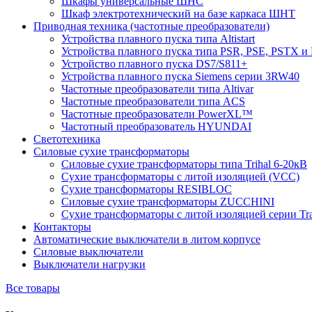
Шкафы универсальные ШНС
Шкаф электротехнический на базе каркаса ШНТ
Приводная техника (частотные преобразователи)
Устройства плавного пуска типа Altistart
Устройства плавного пуска типа PSR, PSE, PSTX и
Устройство плавного пуска DS7/S811+
Устройства плавного пуска Siemens серии 3RW40
Частотные преобразователи типа Altivar
Частотные преобразователи типа ACS
Частотные преобразователи PowerXL™
Частотный преобразователь HYUNDAI
Светотехника
Силовые сухие трансформаторы
Силовые сухие трансформаторы типа Trihal 6-20кВ
Сухие трансформаторы с литой изоляцией (VCC)
Сухие трансформаторы RESIBLOC
Силовые сухие трансформаторы ZUCCHINI
Сухие трансформаторы с литой изоляцией серии Tr
Контакторы
Автоматические выключатели в литом корпусе
Силовые выключатели
Выключатели нагрузки
Все товары