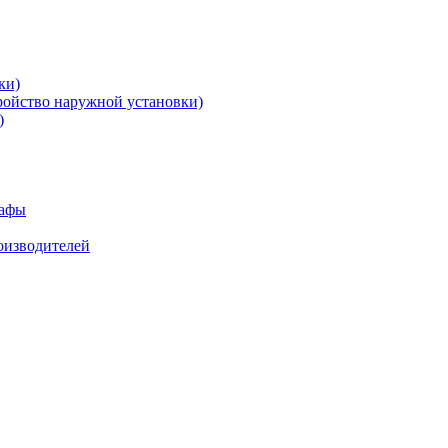
ки)
ройство наружной установки)
)
кафы
роизводителей