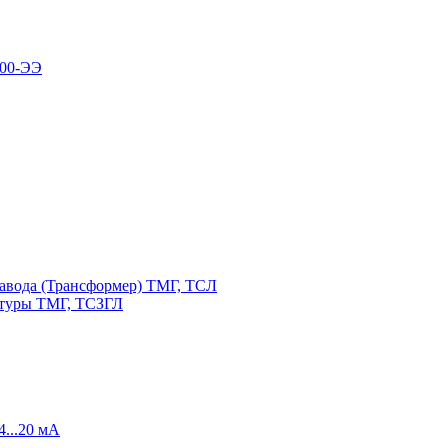
100-ЭЭ
авода (Трансформер) ТМГ, ТСЛ
атуры ТМГ, ТСЗГЛ
4...20 мА