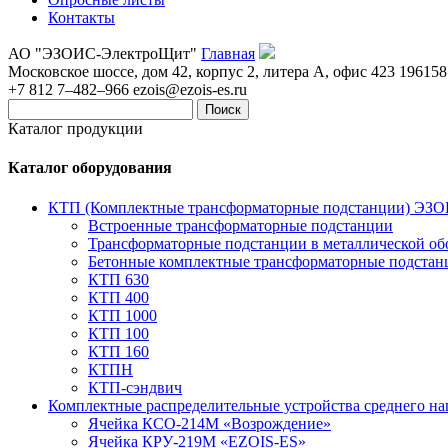
Контакты
АО "ЭЗОИС-ЭлектроЩит"
Главная
Московское шоссе, дом 42, корпус 2, литера А, офис 423
196158
+7 812 7–482–966
ezois@ezois-es.ru
Поиск
Каталог продукции
Каталог оборудования
КТП (Комплектные трансформаторные подстанции) ЭЗ
Встроенные трансформаторные подстанции
Трансформаторные подстанции в металлической об
Бетонные комплектные трансформаторные подстан
КТП 630
КТП 400
КТП 1000
КТП 100
КТП 160
КТПН
КТП-сэндвич
Комплектные распределительные устройства среднего н
Ячейка КСО-214М «Возрождение»
Ячейка КРУ-219М «EZOIS-ES»