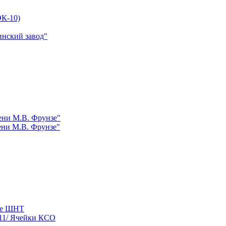
К-10)
инский завод"
ни М.В. Фрунзе"
ни М.В. Фрунзе"
ые ШНТ
11/ Ячейки КСО