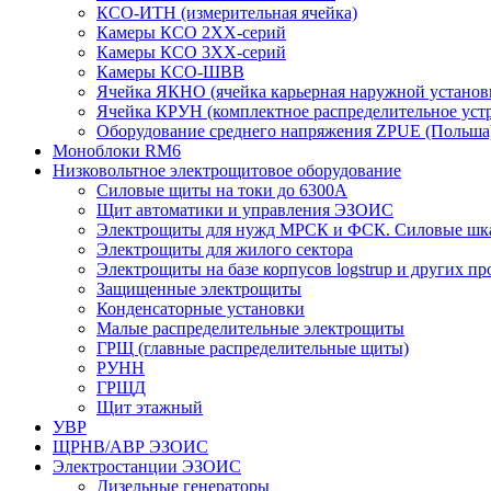
КСО-ИТН (измерительная ячейка)
Камеры КСО 2ХХ-серий
Камеры КСО 3ХХ-серий
Камеры КСО-ШВВ
Ячейка ЯКНО (ячейка карьерная наружной установ
Ячейка КРУН (комплектное распределительное уст
Оборудование среднего напряжения ZPUE (Польша
Моноблоки RM6
Низковольтное электрощитовое оборудование
Силовые щиты на токи до 6300А
Щит автоматики и управления ЭЗОИС
Электрощиты для нужд МРСК и ФСК. Силовые ш
Электрощиты для жилого сектора
Электрощиты на базе корпусов logstrup и других п
Защищенные электрощиты
Конденсаторные установки
Малые распределительные электрощиты
ГРЩ (главные распределительные щиты)
РУНН
ГРЩД
Щит этажный
УВР
ЩРНВ/АВР ЭЗОИС
Электростанции ЭЗОИС
Дизельные генераторы