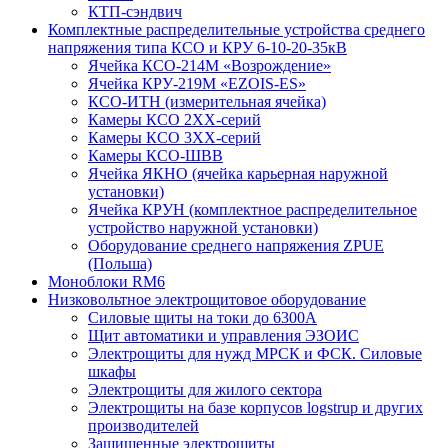
КТП-сэндвич
Комплектные распределительные устройства среднего
напряжения типа КСО и КРУ 6-10-20-35кВ
Ячейка КСО-214М «Возрождение»
Ячейка КРУ-219М «EZOIS-ES»
КСО-ИТН (измерительная ячейка)
Камеры КСО 2ХХ-серий
Камеры КСО 3ХХ-серий
Камеры КСО-ШВВ
Ячейка ЯКНО (ячейка карьерная наружной
установки)
Ячейка КРУН (комплектное распределительное
устройство наружной установки)
Оборудование среднего напряжения ZPUE
(Польша)
Моноблоки RM6
Низковольтное электрощитовое оборудование
Силовые щиты на токи до 6300А
Щит автоматики и управления ЭЗОИС
Электрощиты для нужд МРСК и ФСК. Силовые
шкафы
Электрощиты для жилого сектора
Электрощиты на базе корпусов logstrup и других
производителей
Защищенные электрощиты