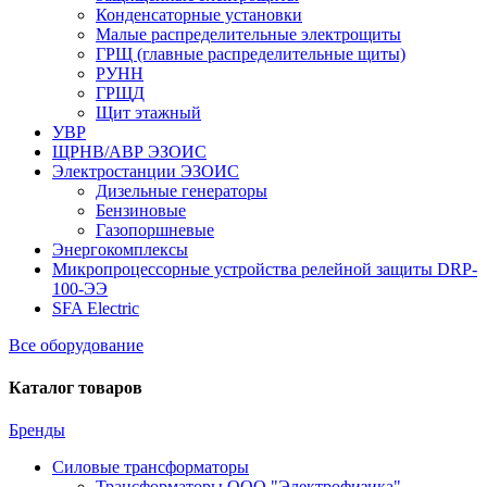
Конденсаторные установки
Малые распределительные электрощиты
ГРЩ (главные распределительные щиты)
РУНН
ГРЩД
Щит этажный
УВР
ЩРНВ/АВР ЭЗОИС
Электростанции ЭЗОИС
Дизельные генераторы
Бензиновые
Газопоршневые
Энергокомплексы
Микропроцессорные устройства релейной защиты DRP-
100-ЭЭ
SFA Electric
Все оборудование
Каталог товаров
Бренды
Силовые трансформаторы
Трансформаторы ООО "Электрофизика"