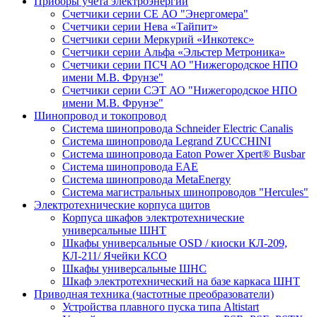
Приборы учета электроэнергии
Счетчики серии СЕ АО "Энергомера"
Счетчики серии Нева «Тайпит»
Счетчики серии Меркурий «Инкотекс»
Счетчики серии Альфа «Эльстер Метроника»
Счетчики серии ПСЧ АО "Нижегородское НПО
имени М.В. Фрунзе"
Счетчики серии СЭТ АО "Нижегородское НПО
имени М.В. Фрунзе"
Шинопровод и токопровод
Система шинопровода Schneider Electric Canalis
Система шинопровода Legrand ZUCCHINI
Система шинопровода Eaton Power Xpert® Busbar
Система шинопровода EAE
Система шинопровода MetaEnergy
Система магистральных шинопроводов "Hercules"
Электротехнические корпуса щитов
Корпуса шкафов электротехнические
универсальные ШНТ
Шкафы универсальные OSD / киоски КЛ-209,
КЛ-211/ Ячейки КСО
Шкафы универсальные ШНС
Шкаф электротехнический на базе каркаса ШНТ
Приводная техника (частотные преобразователи)
Устройства плавного пуска типа Altistart