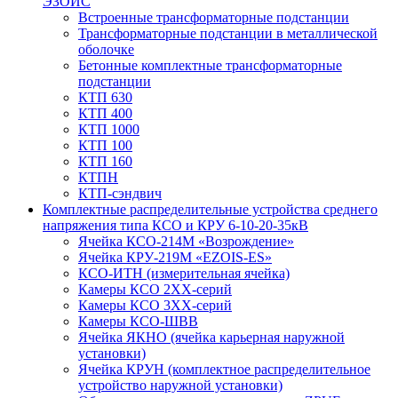
ЭЗОИС
Встроенные трансформаторные подстанции
Трансформаторные подстанции в металлической
оболочке
Бетонные комплектные трансформаторные
подстанции
КТП 630
КТП 400
КТП 1000
КТП 100
КТП 160
КТПН
КТП-сэндвич
Комплектные распределительные устройства среднего
напряжения типа КСО и КРУ 6-10-20-35кВ
Ячейка КСО-214М «Возрождение»
Ячейка КРУ-219М «EZOIS-ES»
КСО-ИТН (измерительная ячейка)
Камеры КСО 2ХХ-серий
Камеры КСО 3ХХ-серий
Камеры КСО-ШВВ
Ячейка ЯКНО (ячейка карьерная наружной
установки)
Ячейка КРУН (комплектное распределительное
устройство наружной установки)