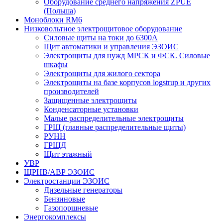
Оборудование среднего напряжения ZPUE
(Польша)
Моноблоки RM6
Низковольтное электрощитовое оборудование
Силовые щиты на токи до 6300А
Щит автоматики и управления ЭЗОИС
Электрощиты для нужд МРСК и ФСК. Силовые
шкафы
Электрощиты для жилого сектора
Электрощиты на базе корпусов logstrup и других
производителей
Защищенные электрощиты
Конденсаторные установки
Малые распределительные электрощиты
ГРЩ (главные распределительные щиты)
РУНН
ГРЩД
Щит этажный
УВР
ЩРНВ/АВР ЭЗОИС
Электростанции ЭЗОИС
Дизельные генераторы
Бензиновые
Газопоршневые
Энергокомплексы