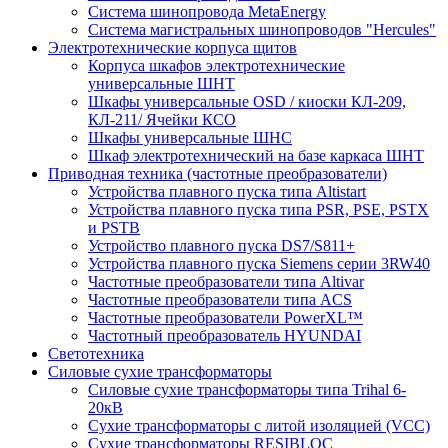
Система шинопровода MetaEnergy
Система магистральных шинопроводов "Hercules"
Электротехнические корпуса щитов
Корпуса шкафов электротехнические
универсальные ШНТ
Шкафы универсальные OSD / киоски КЛ-209,
КЛ-211/ Ячейки КСО
Шкафы универсальные ШНС
Шкаф электротехнический на базе каркаса ШНТ
Приводная техника (частотные преобразователи)
Устройства плавного пуска типа Altistart
Устройства плавного пуска типа PSR, PSE, PSTX
и PSTB
Устройство плавного пуска DS7/S811+
Устройства плавного пуска Siemens серии 3RW40
Частотные преобразователи типа Altivar
Частотные преобразователи типа ACS
Частотные преобразователи PowerXL™
Частотный преобразователь HYUNDAI
Светотехника
Силовые сухие трансформаторы
Силовые сухие трансформаторы типа Trihal 6-
20кВ
Сухие трансформаторы с литой изоляцией (VCC)
Сухие трансформаторы RESIBLOC