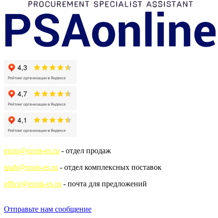
ezois@ezois-es.ru
- отдел продаж
snab@ezois-es.ru
- отдел комплексных поставок
office@ezois-es.ru
- почта для предложений
Отправьте нам сообщение