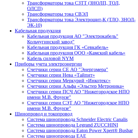
Трансформаторы тока СЗТТ (ЗНОЛП, ТОЛ,
ОЛСП)
Трансформаторы тока СВЭЛ
Трансформаторы тока Электрощит-К (ТЛО, ЗНОЛ-
ЭК-10)
Кабельная продукция
Кабельная продукция АО "Электрокабель"
Кольчугинский завод"
Кабельная продукция ГК «Севкабель»
Кабельная продукция ООО «Камский кабель»
Кабель силовой NYM
Приборы учета электроэнергии
Счетчики серии СЕ АО "Энергомера"
Счетчики серии Нева «Тайпит»
Счетчики серии Меркурий «Инкотекс»
Счетчики серии Альфа «Эльстер Метроника»
Счетчики серии ПСЧ АО "Нижегородское НПО
имени М.В. Фрунзе"
Счетчики серии СЭТ АО "Нижегородское НПО
имени М.В. Фрунзе"
Шинопровод и токопровод
Система шинопровода Schneider Electric Canalis
Система шинопровода Legrand ZUCCHINI
Система шинопровода Eaton Power Xpert® Busbar
Система шинопровода EAE