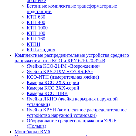
оболочке
Бетонные комплектные трансформаторные
подстанции
КТП 630
КТП 400
КТП 1000
КТП 100
КТП 160
КТПН
КТП-сэндвич
Комплектные распределительные устройства среднего
напряжения типа КСО и КРУ 6-10-20-35кВ
Ячейка КСО-214М «Возрождение»
Ячейка КРУ-219М «EZOIS-ES»
КСО-ИТН (измерительная ячейка)
Камеры КСО 2ХХ-серий
Камеры КСО 3ХХ-серий
Камеры КСО-ШВВ
Ячейка ЯКНО (ячейка карьерная наружной
установки)
Ячейка КРУН (комплектное распределительное
устройство наружной установки)
Оборудование среднего напряжения ZPUE
(Польша)
Моноблоки RM6