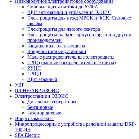
Низковольтное электрощитовое оборудование
Силовые щиты на токи до 6300А
Щит автоматики и управления ЭЗОИС
Электрощиты для нужд МРСК и ФСК. Силовые
шкафы
Электрощиты для жилого сектора
Электрощиты на базе корпусов logstrup и других
производителей
Защищенные электрощиты
Конденсаторные установки
Малые распределительные электрощиты
ГРЩ (главные распределительные щиты)
РУНН
ГРЩД
Щит этажный
УВР
ЩРНВ/АВР ЭЗОИС
Электростанции ЭЗОИС
Дизельные генераторы
Бензиновые
Газопоршневые
Энергокомплексы
Микропроцессорные устройства релейной защиты DRP-
100-ЭЭ
SFA Electric