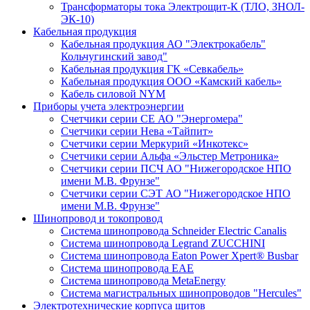
Трансформаторы тока Электрощит-К (ТЛО, ЗНОЛ-
ЭК-10)
Кабельная продукция
Кабельная продукция АО "Электрокабель"
Кольчугинский завод"
Кабельная продукция ГК «Севкабель»
Кабельная продукция ООО «Камский кабель»
Кабель силовой NYM
Приборы учета электроэнергии
Счетчики серии СЕ АО "Энергомера"
Счетчики серии Нева «Тайпит»
Счетчики серии Меркурий «Инкотекс»
Счетчики серии Альфа «Эльстер Метроника»
Счетчики серии ПСЧ АО "Нижегородское НПО
имени М.В. Фрунзе"
Счетчики серии СЭТ АО "Нижегородское НПО
имени М.В. Фрунзе"
Шинопровод и токопровод
Система шинопровода Schneider Electric Canalis
Система шинопровода Legrand ZUCCHINI
Система шинопровода Eaton Power Xpert® Busbar
Система шинопровода EAE
Система шинопровода MetaEnergy
Система магистральных шинопроводов "Hercules"
Электротехнические корпуса щитов