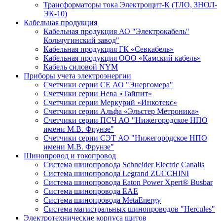
Трансформаторы тока Электрощит-К (ТЛО, ЗНОЛ-
ЭК-10)
Кабельная продукция
Кабельная продукция АО "Электрокабель"
Кольчугинский завод"
Кабельная продукция ГК «Севкабель»
Кабельная продукция ООО «Камский кабель»
Кабель силовой NYM
Приборы учета электроэнергии
Счетчики серии СЕ АО "Энергомера"
Счетчики серии Нева «Тайпит»
Счетчики серии Меркурий «Инкотекс»
Счетчики серии Альфа «Эльстер Метроника»
Счетчики серии ПСЧ АО "Нижегородское НПО
имени М.В. Фрунзе"
Счетчики серии СЭТ АО "Нижегородское НПО
имени М.В. Фрунзе"
Шинопровод и токопровод
Система шинопровода Schneider Electric Canalis
Система шинопровода Legrand ZUCCHINI
Система шинопровода Eaton Power Xpert® Busbar
Система шинопровода EAE
Система шинопровода MetaEnergy
Система магистральных шинопроводов "Hercules"
Электротехнические корпуса щитов