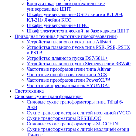
Корпуса шкафов электротехнические
универсальные ШНТ
Шкафы универсальные OSD / киоски КЛ-209,
КЛ-211/ Ячейки КСО
Шкафы универсальные ШНС
Шкаф электротехнический на базе каркаса ШНТ
Приводная техника (частотные преобразователи)
Устройства плавного пуска типа Altistart
Устройства плавного пуска типа PSR, PSE, PSTX
и PSTB
Устройство плавного пуска DS7/S811+
Устройства плавного пуска Siemens серии 3RW40
Частотные преобразователи типа Altivar
Частотные преобразователи типа ACS
Частотные преобразователи PowerXL™
Частотный преобразователь HYUNDAI
Светотехника
Силовые сухие трансформаторы
Силовые сухие трансформаторы типа Trihal 6-
20кВ
Сухие трансформаторы с литой изоляцией (VCC)
Сухие трансформаторы RESIBLOC
Силовые сухие трансформаторы ZUCCHINI
Сухие трансформаторы с литой изоляцией серии
Tra-mec