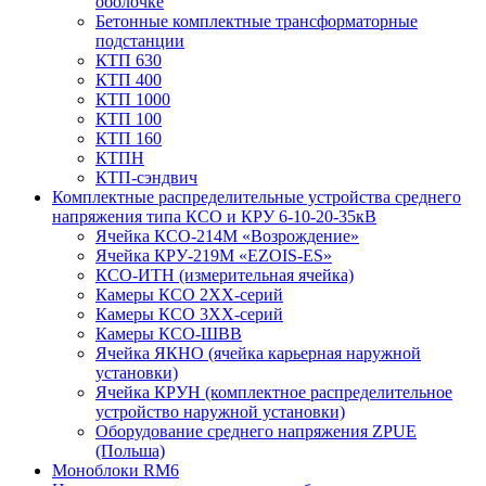
оболочке
Бетонные комплектные трансформаторные
подстанции
КТП 630
КТП 400
КТП 1000
КТП 100
КТП 160
КТПН
КТП-сэндвич
Комплектные распределительные устройства среднего
напряжения типа КСО и КРУ 6-10-20-35кВ
Ячейка КСО-214М «Возрождение»
Ячейка КРУ-219М «EZOIS-ES»
КСО-ИТН (измерительная ячейка)
Камеры КСО 2ХХ-серий
Камеры КСО 3ХХ-серий
Камеры КСО-ШВВ
Ячейка ЯКНО (ячейка карьерная наружной
установки)
Ячейка КРУН (комплектное распределительное
устройство наружной установки)
Оборудование среднего напряжения ZPUE
(Польша)
Моноблоки RM6