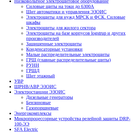
Низковольтное электрощитовое оборудование
Силовые щиты на токи до 6300А
Щит автоматики и управления ЭЗОИС
Электрощиты для нужд МРСК и ФСК. Силовые
шкафы
Электрощиты для жилого сектора
Электрощиты на базе корпусов logstrup и других
производителей
Защищенные электрощиты
Конденсаторные установки
Малые распределительные электрощиты
ГРЩ (главные распределительные щиты)
РУНН
ГРЩД
Щит этажный
УВР
ЩРНВ/АВР ЭЗОИС
Электростанции ЭЗОИС
Дизельные генераторы
Бензиновые
Газопоршневые
Энергокомплексы
Микропроцессорные устройства релейной защиты DRP-
100-ЭЭ
SFA Electric