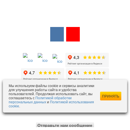
Мы в соцсетях:
Мы в открытых источниках:
Мы используем файлы cookie и сервисы аналитики
для улучшения работы сайта и удобства
пользователей. Продолжая использовать сайт, вы
ezois@ezois-es.ru
- отдел продаж
ПРИНЯТЬ
соглашаетесь с
Политикой обработки
snab@ezois-es.ru
- отдел комплексных поставок
персональных данных
и
Политикой использования
cookie
.
office@ezois-es.ru
- почта для предложений
Отправьте нам сообщение