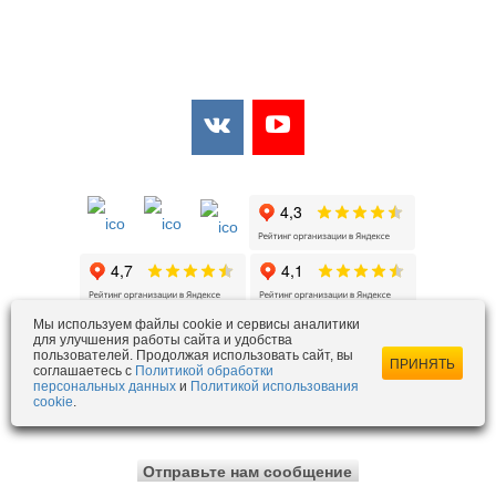
Мы в соцсетях:
Мы в открытых источниках:
Мы используем файлы cookie и сервисы аналитики
для улучшения работы сайта и удобства
ezois@ezois-es.ru
- отдел продаж
пользователей. Продолжая использовать сайт, вы
ПРИНЯТЬ
соглашаетесь с
Политикой обработки
snab@ezois-es.ru
- отдел комплексных поставок
персональных данных
и
Политикой использования
office@ezois-es.ru
- почта для предложений
cookie
.
Отправьте нам сообщение