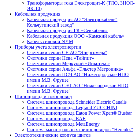
Трансформаторы тока Электрощит-К (ТЛО, ЗНОЛ-
ЭК-10)
Кабельная продукция
Кабельная продукция АО "Электрокабель"
Кольчугинский завод"
Кабельная продукция ГК «Севкабель»
Кабельная продукция ООО «Камский кабель»
Кабель силовой NYM
Приборы учета электроэнергии
Счетчики серии СЕ АО "Энергомера"
Счетчики серии Нева «Тайпит»
Счетчики серии Меркурий «Инкотекс»
Счетчики серии Альфа «Эльстер Метроника»
Счетчики серии ПСЧ АО "Нижегородское НПО
имени М.В. Фрунзе"
Счетчики серии СЭТ АО "Нижегородское НПО
имени М.В. Фрунзе"
Шинопровод и токопровод
Система шинопровода Schneider Electric Canalis
Система шинопровода Legrand ZUCCHINI
Система шинопровода Eaton Power Xpert® Busbar
Система шинопровода EAE
Система шинопровода MetaEnergy
Система магистральных шинопроводов "Hercules"
Электротехнические корпуса щитов