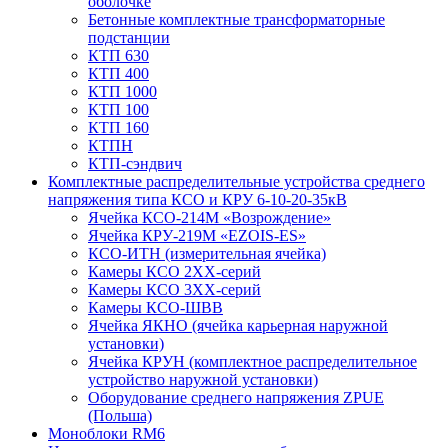
оболочке
Бетонные комплектные трансформаторные
подстанции
КТП 630
КТП 400
КТП 1000
КТП 100
КТП 160
КТПН
КТП-сэндвич
Комплектные распределительные устройства среднего
напряжения типа КСО и КРУ 6-10-20-35кВ
Ячейка КСО-214М «Возрождение»
Ячейка КРУ-219М «EZOIS-ES»
КСО-ИТН (измерительная ячейка)
Камеры КСО 2ХХ-серий
Камеры КСО 3ХХ-серий
Камеры КСО-ШВВ
Ячейка ЯКНО (ячейка карьерная наружной
установки)
Ячейка КРУН (комплектное распределительное
устройство наружной установки)
Оборудование среднего напряжения ZPUE
(Польша)
Моноблоки RM6