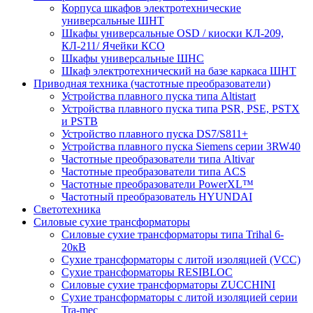
Корпуса шкафов электротехнические
универсальные ШНТ
Шкафы универсальные OSD / киоски КЛ-209,
КЛ-211/ Ячейки КСО
Шкафы универсальные ШНС
Шкаф электротехнический на базе каркаса ШНТ
Приводная техника (частотные преобразователи)
Устройства плавного пуска типа Altistart
Устройства плавного пуска типа PSR, PSE, PSTX
и PSTB
Устройство плавного пуска DS7/S811+
Устройства плавного пуска Siemens серии 3RW40
Частотные преобразователи типа Altivar
Частотные преобразователи типа ACS
Частотные преобразователи PowerXL™
Частотный преобразователь HYUNDAI
Светотехника
Силовые сухие трансформаторы
Силовые сухие трансформаторы типа Trihal 6-
20кВ
Сухие трансформаторы с литой изоляцией (VCC)
Сухие трансформаторы RESIBLOC
Силовые сухие трансформаторы ZUCCHINI
Сухие трансформаторы с литой изоляцией серии
Tra-mec