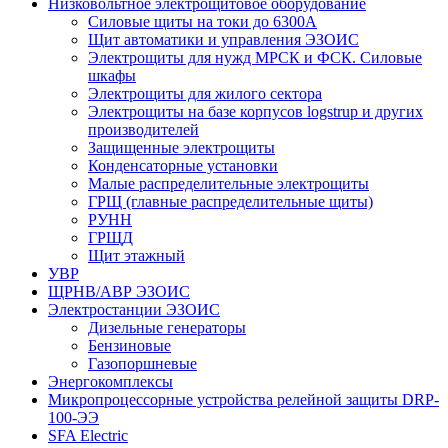
Низковольтное электрощитовое оборудование
Силовые щиты на токи до 6300А
Щит автоматики и управления ЭЗОИС
Электрощиты для нужд МРСК и ФСК. Силовые
шкафы
Электрощиты для жилого сектора
Электрощиты на базе корпусов logstrup и других
производителей
Защищенные электрощиты
Конденсаторные установки
Малые распределительные электрощиты
ГРЩ (главные распределительные щиты)
РУНН
ГРЩД
Щит этажный
УВР
ЩРНВ/АВР ЭЗОИС
Электростанции ЭЗОИС
Дизельные генераторы
Бензиновые
Газопоршневые
Энергокомплексы
Микропроцессорные устройства релейной защиты DRP-
100-ЭЭ
SFA Electric