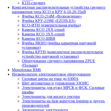
КТП-сэндвич
Комплектные распределительные устройства среднего
напряжения типа КСО и КРУ 6-10-20-35кВ
Ячейка КСО-214М «Возрождение»
Ячейка КРУ-219М «EZOIS-ES»
КСО-ИТН (измерительная ячейка)
Камеры КСО 2ХХ-серий
Камеры КСО 3ХХ-серий
Камеры КСО-ШВВ
Ячейка ЯКНО (ячейка карьерная наружной
установки)
Ячейка КРУН (комплектное распределительное
устройство наружной установки)
Оборудование среднего напряжения ZPUE
(Польша)
Моноблоки RM6
Низковольтное электрощитовое оборудование
Силовые щиты на токи до 6300А
Щит автоматики и управления ЭЗОИС
Электрощиты для нужд МРСК и ФСК. Силовые
шкафы
Электрощиты для жилого сектора
Электрощиты на базе корпусов logstrup и других
производителей
Защищенные электрощиты