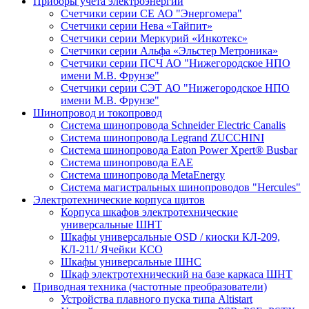
Приборы учета электроэнергии
Счетчики серии СЕ АО "Энергомера"
Счетчики серии Нева «Тайпит»
Счетчики серии Меркурий «Инкотекс»
Счетчики серии Альфа «Эльстер Метроника»
Счетчики серии ПСЧ АО "Нижегородское НПО
имени М.В. Фрунзе"
Счетчики серии СЭТ АО "Нижегородское НПО
имени М.В. Фрунзе"
Шинопровод и токопровод
Система шинопровода Schneider Electric Canalis
Система шинопровода Legrand ZUCCHINI
Система шинопровода Eaton Power Xpert® Busbar
Система шинопровода EAE
Система шинопровода MetaEnergy
Система магистральных шинопроводов "Hercules"
Электротехнические корпуса щитов
Корпуса шкафов электротехнические
универсальные ШНТ
Шкафы универсальные OSD / киоски КЛ-209,
КЛ-211/ Ячейки КСО
Шкафы универсальные ШНС
Шкаф электротехнический на базе каркаса ШНТ
Приводная техника (частотные преобразователи)
Устройства плавного пуска типа Altistart