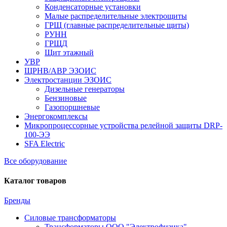
Конденсаторные установки
Малые распределительные электрощиты
ГРЩ (главные распределительные щиты)
РУНН
ГРЩД
Щит этажный
УВР
ЩРНВ/АВР ЭЗОИС
Электростанции ЭЗОИС
Дизельные генераторы
Бензиновые
Газопоршневые
Энергокомплексы
Микропроцессорные устройства релейной защиты DRP-
100-ЭЭ
SFA Electric
Все оборудование
Каталог товаров
Бренды
Силовые трансформаторы
Трансформаторы ООО "Электрофизика"