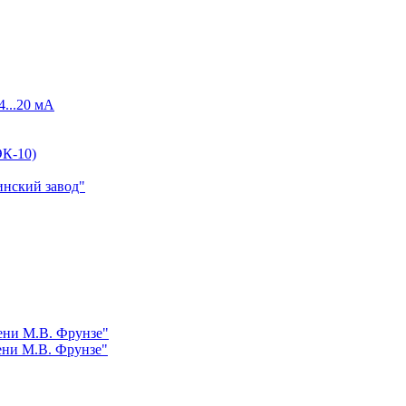
4...20 мА
К-10)
инский завод"
ни М.В. Фрунзе"
ни М.В. Фрунзе"