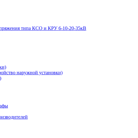
апряжения типа КСО и КРУ 6-10-20-35кВ
ки)
ройство наружной установки)
)
кафы
роизводителей