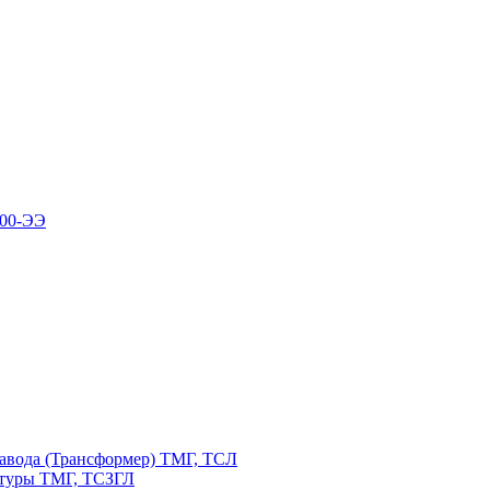
100-ЭЭ
авода (Трансформер) ТМГ, ТСЛ
атуры ТМГ, ТСЗГЛ