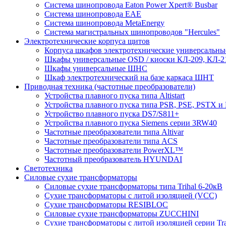
Система шинопровода Eaton Power Xpert® Busbar
Система шинопровода EAE
Система шинопровода MetaEnergy
Система магистральных шинопроводов "Hercules"
Электротехнические корпуса щитов
Корпуса шкафов электротехнические универсальн
Шкафы универсальные OSD / киоски КЛ-209, КЛ-2
Шкафы универсальные ШНС
Шкаф электротехнический на базе каркаса ШНТ
Приводная техника (частотные преобразователи)
Устройства плавного пуска типа Altistart
Устройства плавного пуска типа PSR, PSE, PSTX и
Устройство плавного пуска DS7/S811+
Устройства плавного пуска Siemens серии 3RW40
Частотные преобразователи типа Altivar
Частотные преобразователи типа ACS
Частотные преобразователи PowerXL™
Частотный преобразователь HYUNDAI
Светотехника
Силовые сухие трансформаторы
Силовые сухие трансформаторы типа Trihal 6-20кВ
Сухие трансформаторы с литой изоляцией (VCC)
Сухие трансформаторы RESIBLOC
Силовые сухие трансформаторы ZUCCHINI
Сухие трансформаторы с литой изоляцией серии Tr