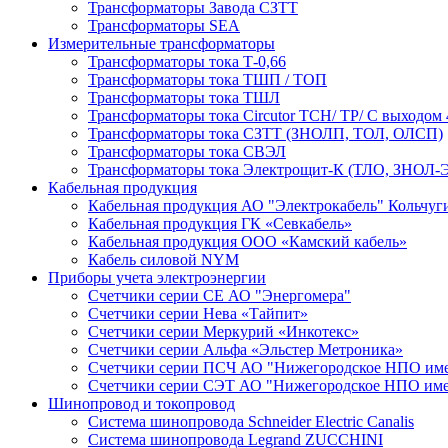
Трансформаторы Завода СЗТТ
Трансформаторы SEA
Измерительные трансформаторы
Трансформаторы тока Т-0,66
Трансформаторы тока ТШП / ТОП
Трансформаторы тока ТШЛ
Трансформаторы тока Circutor TCH/ TP/ С выходом 
Трансформаторы тока СЗТТ (ЗНОЛП, ТОЛ, ОЛСП)
Трансформаторы тока СВЭЛ
Трансформаторы тока Электрощит-К (ТЛО, ЗНОЛ-Э
Кабельная продукция
Кабельная продукция АО "Электрокабель" Кольчуг
Кабельная продукция ГК «Севкабель»
Кабельная продукция ООО «Камский кабель»
Кабель силовой NYM
Приборы учета электроэнергии
Счетчики серии СЕ АО "Энергомера"
Счетчики серии Нева «Тайпит»
Счетчики серии Меркурий «Инкотекс»
Счетчики серии Альфа «Эльстер Метроника»
Счетчики серии ПСЧ АО "Нижегородское НПО име
Счетчики серии СЭТ АО "Нижегородское НПО име
Шинопровод и токопровод
Система шинопровода Schneider Electric Canalis
Система шинопровода Legrand ZUCCHINI