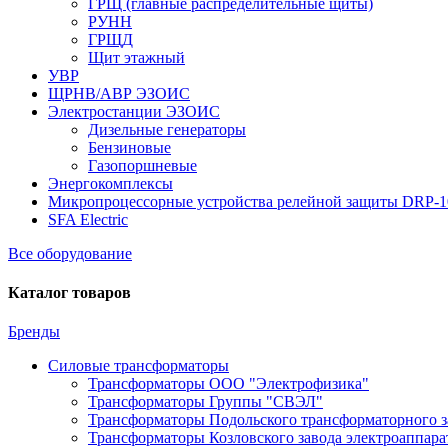
ГРЩ (главные распределительные щиты)
РУНН
ГРЩД
Щит этажный
УВР
ЩРНВ/АВР ЭЗОИС
Электростанции ЭЗОИС
Дизельные генераторы
Бензиновые
Газопоршневые
Энергокомплексы
Микропроцессорные устройства релейной защиты DRP-
SFA Electric
Все оборудование
Каталог товаров
Бренды
Силовые трансформаторы
Трансформаторы ООО "Электрофизика"
Трансформаторы Группы "СВЭЛ"
Трансформаторы Подольского трансформаторного з
Трансформаторы Козловского завода электроаппар