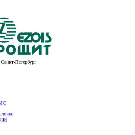
Санкт-Петербург
ОИС
олочке
ции