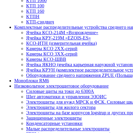
КТП 1000
КТП 100
КТП 160
КТПН
КТП-сэндвич
Комплектные распределительные устройства среднего н
Ячейка КСО-214М «Возрождение»
Ячейка КРУ-219М «EZOIS-ES»
КСО-ИТН (измерительная ячейка)
Камеры КСО 2ХХ-серий
Камеры КСО 3ХХ-серий
Камеры КСО-ШВВ
Ячейка ЯКНО (ячейка карьерная наружной установ
Ячейка КРУН (комплектное распределительное уст
Оборудование среднего напряжения ZPUE (Польша
Моноблоки RM6
Низковольтное электрощитовое оборудование
Силовые щиты на токи до 6300А
Щит автоматики и управления ЭЗОИС
Электрощиты для нужд МРСК и ФСК. Силовые ш
Электрощиты для жилого сектора
Электрощиты на базе корпусов logstrup и других п
Защищенные электрощиты
Конденсаторные установки
Малые распределительные электрощиты