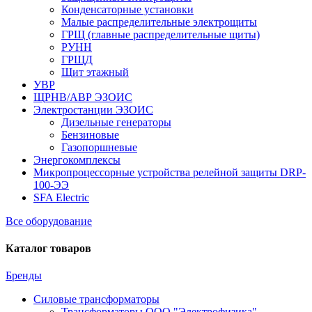
Конденсаторные установки
Малые распределительные электрощиты
ГРЩ (главные распределительные щиты)
РУНН
ГРЩД
Щит этажный
УВР
ЩРНВ/АВР ЭЗОИС
Электростанции ЭЗОИС
Дизельные генераторы
Бензиновые
Газопоршневые
Энергокомплексы
Микропроцессорные устройства релейной защиты DRP-
100-ЭЭ
SFA Electric
Все оборудование
Каталог товаров
Бренды
Силовые трансформаторы
Трансформаторы ООО "Электрофизика"