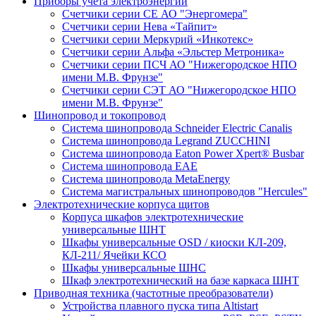
Приборы учета электроэнергии
Счетчики серии СЕ АО "Энергомера"
Счетчики серии Нева «Тайпит»
Счетчики серии Меркурий «Инкотекс»
Счетчики серии Альфа «Эльстер Метроника»
Счетчики серии ПСЧ АО "Нижегородское НПО
имени М.В. Фрунзе"
Счетчики серии СЭТ АО "Нижегородское НПО
имени М.В. Фрунзе"
Шинопровод и токопровод
Система шинопровода Schneider Electric Canalis
Система шинопровода Legrand ZUCCHINI
Система шинопровода Eaton Power Xpert® Busbar
Система шинопровода EAE
Система шинопровода MetaEnergy
Система магистральных шинопроводов "Hercules"
Электротехнические корпуса щитов
Корпуса шкафов электротехнические
универсальные ШНТ
Шкафы универсальные OSD / киоски КЛ-209,
КЛ-211/ Ячейки КСО
Шкафы универсальные ШНС
Шкаф электротехнический на базе каркаса ШНТ
Приводная техника (частотные преобразователи)
Устройства плавного пуска типа Altistart