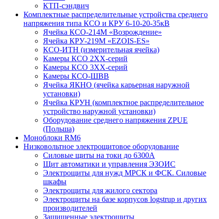
КТП-сэндвич
Комплектные распределительные устройства среднего
напряжения типа КСО и КРУ 6-10-20-35кВ
Ячейка КСО-214М «Возрождение»
Ячейка КРУ-219М «EZOIS-ES»
КСО-ИТН (измерительная ячейка)
Камеры КСО 2ХХ-серий
Камеры КСО 3ХХ-серий
Камеры КСО-ШВВ
Ячейка ЯКНО (ячейка карьерная наружной
установки)
Ячейка КРУН (комплектное распределительное
устройство наружной установки)
Оборудование среднего напряжения ZPUE
(Польша)
Моноблоки RM6
Низковольтное электрощитовое оборудование
Силовые щиты на токи до 6300А
Щит автоматики и управления ЭЗОИС
Электрощиты для нужд МРСК и ФСК. Силовые
шкафы
Электрощиты для жилого сектора
Электрощиты на базе корпусов logstrup и других
производителей
Защищенные электрощиты