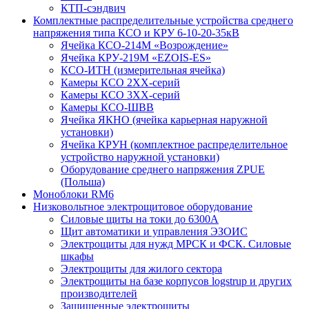
КТП-сэндвич
Комплектные распределительные устройства среднего
напряжения типа КСО и КРУ 6-10-20-35кВ
Ячейка КСО-214М «Возрождение»
Ячейка КРУ-219М «EZOIS-ES»
КСО-ИТН (измерительная ячейка)
Камеры КСО 2ХХ-серий
Камеры КСО 3ХХ-серий
Камеры КСО-ШВВ
Ячейка ЯКНО (ячейка карьерная наружной
установки)
Ячейка КРУН (комплектное распределительное
устройство наружной установки)
Оборудование среднего напряжения ZPUE
(Польша)
Моноблоки RM6
Низковольтное электрощитовое оборудование
Силовые щиты на токи до 6300А
Щит автоматики и управления ЭЗОИС
Электрощиты для нужд МРСК и ФСК. Силовые
шкафы
Электрощиты для жилого сектора
Электрощиты на базе корпусов logstrup и других
производителей
Защищенные электрощиты