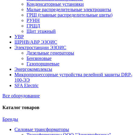
Конденсаторные установки
Малые распределительные электрощиты
ГРЩ (главные распределительные щиты)
РУНН
ГРЩД
Щит этажный
УВР
ЩРНВ/АВР ЭЗОИС
Электростанции ЭЗОИС
Дизельные генераторы
Бензиновые
Газопоршневые
Энергокомплексы
Микропроцессорные устройства релейной защиты DRP-
100-ЭЭ
SFA Electric
Все оборудование
Каталог товаров
Бренды
Силовые трансформаторы
Трансформаторы ООО "Электрофизика"