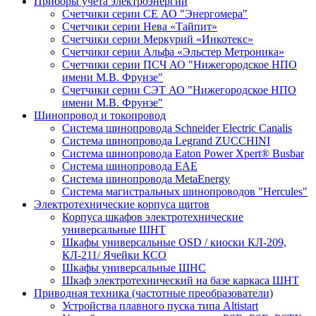
Приборы учета электроэнергии
Счетчики серии СЕ АО "Энергомера"
Счетчики серии Нева «Тайпит»
Счетчики серии Меркурий «Инкотекс»
Счетчики серии Альфа «Эльстер Метроника»
Счетчики серии ПСЧ АО "Нижегородское НПО
имени М.В. Фрунзе"
Счетчики серии СЭТ АО "Нижегородское НПО
имени М.В. Фрунзе"
Шинопровод и токопровод
Система шинопровода Schneider Electric Canalis
Система шинопровода Legrand ZUCCHINI
Система шинопровода Eaton Power Xpert® Busbar
Система шинопровода EAE
Система шинопровода MetaEnergy
Система магистральных шинопроводов "Hercules"
Электротехнические корпуса щитов
Корпуса шкафов электротехнические
универсальные ШНТ
Шкафы универсальные OSD / киоски КЛ-209,
КЛ-211/ Ячейки КСО
Шкафы универсальные ШНС
Шкаф электротехнический на базе каркаса ШНТ
Приводная техника (частотные преобразователи)
Устройства плавного пуска типа Altistart