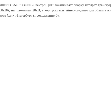
мпания ЗАО "ЭЗОИС-ЭлектроЩит" заканчивает сборку четырех трансфо
50кВА, напряжением 20кВ, в корпусах контейнер-сэндвич для объекта ж
роде Санкт-Петербург (продолжение-6).