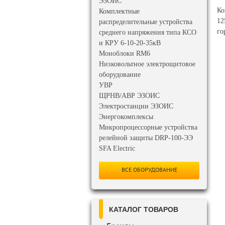
ЭЗОИС
Ко
Комплектные
12
распределительные устройства
го
среднего напряжения типа КСО
и КРУ 6-10-20-35кВ
Моноблоки RM6
Низковольтное электрощитовое
оборудование
УВР
ЩРНВ/АВР ЭЗОИС
Электростанции ЭЗОИС
Энергокомплексы
Микропроцессорные устройства
релейной защиты DRP-100-ЭЭ
SFA Electric
ВСЕ ОБОРУДОВАНИЕ
КАТАЛОГ ТОВАРОВ