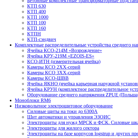
Бетонные комплектные трансформаторные подстан
КТП 630
КТП 400
КТП 1000
КТП 100
КТП 160
КТПН
КТП-сэндвич
Комплектные распределительные устройства среднего н
Ячейка КСО-214М «Возрождение»
Ячейка КРУ-219М «EZOIS-ES»
КСО-ИТН (измерительная ячейка)
Камеры КСО 2ХХ-серий
Камеры КСО 3ХХ-серий
Камеры КСО-ШВВ
Ячейка ЯКНО (ячейка карьерная наружной установ
Ячейка КРУН (комплектное распределительное уст
Оборудование среднего напряжения ZPUE (Польша
Моноблоки RM6
Низковольтное электрощитовое оборудование
Силовые щиты на токи до 6300А
Щит автоматики и управления ЭЗОИС
Электрощиты для нужд МРСК и ФСК. Силовые ш
Электрощиты для жилого сектора
Электрощиты на базе корпусов logstrup и других п