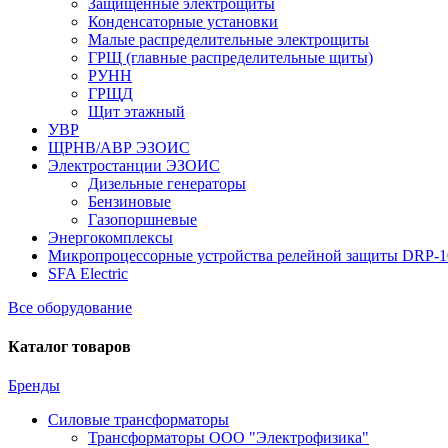
Защищенные электрощиты
Конденсаторные установки
Малые распределительные электрощиты
ГРЩ (главные распределительные щиты)
РУНН
ГРЩД
Щит этажный
УВР
ЩРНВ/АВР ЭЗОИС
Электростанции ЭЗОИС
Дизельные генераторы
Бензиновые
Газопоршневые
Энергокомплексы
Микропроцессорные устройства релейной защиты DRP-
SFA Electric
Все оборудование
Каталог товаров
Бренды
Силовые трансформаторы
Трансформаторы ООО "Электрофизика"