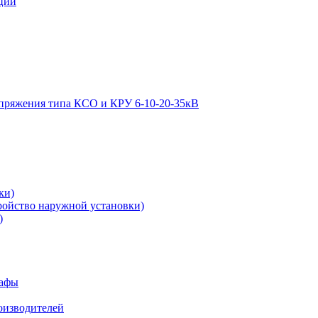
ции
апряжения типа КСО и КРУ 6-10-20-35кВ
ки)
ройство наружной установки)
)
кафы
роизводителей