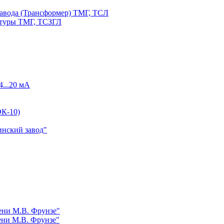
авода (Трансформер) ТМГ, ТСЛ
атуры ТМГ, ТСЗГЛ
4...20 мА
К-10)
инский завод"
ни М.В. Фрунзе"
ни М.В. Фрунзе"