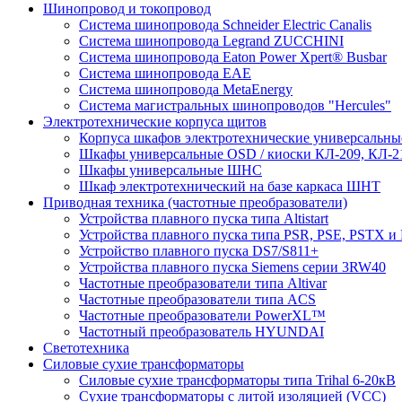
Шинопровод и токопровод
Система шинопровода Schneider Electric Canalis
Система шинопровода Legrand ZUCCHINI
Система шинопровода Eaton Power Xpert® Busbar
Система шинопровода EAE
Система шинопровода MetaEnergy
Система магистральных шинопроводов "Hercules"
Электротехнические корпуса щитов
Корпуса шкафов электротехнические универсальн
Шкафы универсальные OSD / киоски КЛ-209, КЛ-2
Шкафы универсальные ШНС
Шкаф электротехнический на базе каркаса ШНТ
Приводная техника (частотные преобразователи)
Устройства плавного пуска типа Altistart
Устройства плавного пуска типа PSR, PSE, PSTX и
Устройство плавного пуска DS7/S811+
Устройства плавного пуска Siemens серии 3RW40
Частотные преобразователи типа Altivar
Частотные преобразователи типа ACS
Частотные преобразователи PowerXL™
Частотный преобразователь HYUNDAI
Светотехника
Силовые сухие трансформаторы
Силовые сухие трансформаторы типа Trihal 6-20кВ
Сухие трансформаторы с литой изоляцией (VCC)