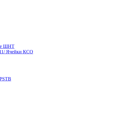
ые ШНТ
11/ Ячейки КСО
 PSTB