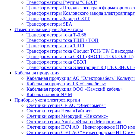
Трансформаторы Группы "СВЭЛ"
Трансформаторы Подольского трансформаторного з
Трансформаторы Козловского завода электроаппар
Трансформаторы Завода СЗТТ
Трансформаторы SEA
Измерительные трансформаторы
Трансформаторы тока Т-0,66
Трансформаторы тока ТШП / ТОП
Трансформаторы тока ТШЛ
Трансформаторы тока Circutor TCH/ TP/ С выходом 
Трансформаторы тока СЗТТ (ЗНОЛП, ТОЛ, ОЛСП)
Трансформаторы тока СВЭЛ
Трансформаторы тока Электрощит-К (ТЛО, ЗНОЛ-Э
Кабельная продукция
Кабельная продукция АО "Электрокабель" Кольчуг
Кабельная продукция ГК «Севкабель»
Кабельная продукция ООО «Камский кабель»
Кабель силовой NYM
Приборы учета электроэнергии
Счетчики серии СЕ АО "Энергомера"
Счетчики серии Нева «Тайпит»
Счетчики серии Меркурий «Инкотекс»
Счетчики серии Альфа «Эльстер Метроника»
Счетчики серии ПСЧ АО "Нижегородское НПО име
Счетчики серии СЭТ АО "Нижегородское НПО име