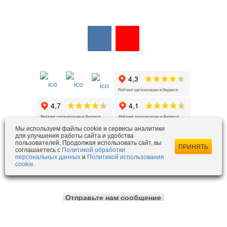
Мы в соцсетях:
Мы в открытых источниках:
Мы используем файлы cookie и сервисы аналитики
для улучшения работы сайта и удобства
пользователей. Продолжая использовать сайт, вы
ezois@ezois-es.ru
- отдел продаж
ПРИНЯТЬ
соглашаетесь с
Политикой обработки
snab@ezois-es.ru
- отдел комплексных поставок
персональных данных
и
Политикой использования
cookie
.
office@ezois-es.ru
- почта для предложений
Отправьте нам сообщение
© 2013-2025 ЭЗОИС ЭЛЕКТРОЩИТ