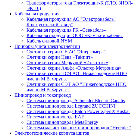
Трансформаторы тока Электрощит-К (ТЛО, ЗНОЛ-
ЭК-10)
Кабельная продукция
Кабельная продукция АО "Электрокабель"
Кольчугинский завод"
Кабельная продукция ГК «Севкабель»
Кабельная продукция ООО «Камский кабель»
Кабель силовой NYM
Приборы учета электроэнергии
Счетчики серии СЕ АО "Энергомера"
Счетчики серии Нева «Тайпит»
Счетчики серии Меркурий «Инкотекс»
Счетчики серии Альфа «Эльстер Метроника»
Счетчики серии ПСЧ АО "Нижегородское НПО
имени М.В. Фрунзе"
Счетчики серии СЭТ АО "Нижегородское НПО
имени М.В. Фрунзе"
Шинопровод и токопровод
Система шинопровода Schneider Electric Canalis
Система шинопровода Legrand ZUCCHINI
Система шинопровода Eaton Power Xpert® Busbar
Система шинопровода EAE
Система шинопровода MetaEnergy
Система магистральных шинопроводов "Hercules"
Электротехнические корпуса щитов