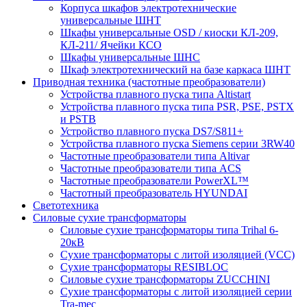
Корпуса шкафов электротехнические
универсальные ШНТ
Шкафы универсальные OSD / киоски КЛ-209,
КЛ-211/ Ячейки КСО
Шкафы универсальные ШНС
Шкаф электротехнический на базе каркаса ШНТ
Приводная техника (частотные преобразователи)
Устройства плавного пуска типа Altistart
Устройства плавного пуска типа PSR, PSE, PSTX
и PSTB
Устройство плавного пуска DS7/S811+
Устройства плавного пуска Siemens серии 3RW40
Частотные преобразователи типа Altivar
Частотные преобразователи типа ACS
Частотные преобразователи PowerXL™
Частотный преобразователь HYUNDAI
Светотехника
Силовые сухие трансформаторы
Силовые сухие трансформаторы типа Trihal 6-
20кВ
Сухие трансформаторы с литой изоляцией (VCC)
Сухие трансформаторы RESIBLOC
Силовые сухие трансформаторы ZUCCHINI
Сухие трансформаторы с литой изоляцией серии
Tra-mec