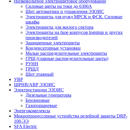
Низковольтное электрощитовое оборудование
Силовые щиты на токи до 6300А
Щит автоматики и управления ЭЗОИС
Электрощиты для нужд МРСК и ФСК. Силовые
шкафы
Электрощиты для жилого сектора
Электрощиты на базе корпусов logstrup и других
производителей
Защищенные электрощиты
Конденсаторные установки
Малые распределительные электрощиты
ГРЩ (главные распределительные щиты)
РУНН
ГРЩД
Щит этажный
УВР
ЩРНВ/АВР ЭЗОИС
Электростанции ЭЗОИС
Дизельные генераторы
Бензиновые
Газопоршневые
Энергокомплексы
Микропроцессорные устройства релейной защиты DRP-
100-ЭЭ
SFA Electric