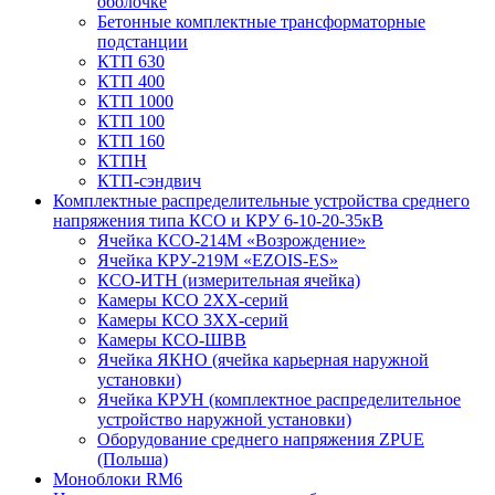
оболочке
Бетонные комплектные трансформаторные
подстанции
КТП 630
КТП 400
КТП 1000
КТП 100
КТП 160
КТПН
КТП-сэндвич
Комплектные распределительные устройства среднего
напряжения типа КСО и КРУ 6-10-20-35кВ
Ячейка КСО-214М «Возрождение»
Ячейка КРУ-219М «EZOIS-ES»
КСО-ИТН (измерительная ячейка)
Камеры КСО 2ХХ-серий
Камеры КСО 3ХХ-серий
Камеры КСО-ШВВ
Ячейка ЯКНО (ячейка карьерная наружной
установки)
Ячейка КРУН (комплектное распределительное
устройство наружной установки)
Оборудование среднего напряжения ZPUE
(Польша)
Моноблоки RM6