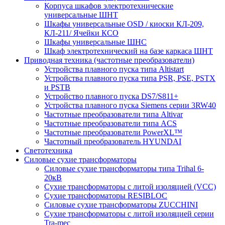
Корпуса шкафов электротехнические
универсальные ШНТ
Шкафы универсальные OSD / киоски КЛ-209,
КЛ-211/ Ячейки КСО
Шкафы универсальные ШНС
Шкаф электротехнический на базе каркаса ШНТ
Приводная техника (частотные преобразователи)
Устройства плавного пуска типа Altistart
Устройства плавного пуска типа PSR, PSE, PSTX
и PSTB
Устройство плавного пуска DS7/S811+
Устройства плавного пуска Siemens серии 3RW40
Частотные преобразователи типа Altivar
Частотные преобразователи типа ACS
Частотные преобразователи PowerXL™
Частотный преобразователь HYUNDAI
Светотехника
Силовые сухие трансформаторы
Силовые сухие трансформаторы типа Trihal 6-
20кВ
Сухие трансформаторы с литой изоляцией (VCC)
Сухие трансформаторы RESIBLOC
Силовые сухие трансформаторы ZUCCHINI
Сухие трансформаторы с литой изоляцией серии
Tra-mec