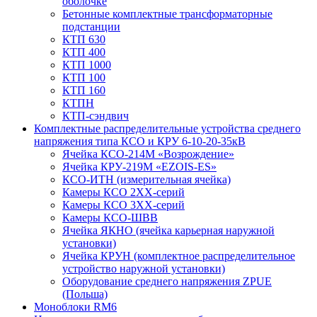
оболочке
Бетонные комплектные трансформаторные
подстанции
КТП 630
КТП 400
КТП 1000
КТП 100
КТП 160
КТПН
КТП-сэндвич
Комплектные распределительные устройства среднего
напряжения типа КСО и КРУ 6-10-20-35кВ
Ячейка КСО-214М «Возрождение»
Ячейка КРУ-219М «EZOIS-ES»
КСО-ИТН (измерительная ячейка)
Камеры КСО 2ХХ-серий
Камеры КСО 3ХХ-серий
Камеры КСО-ШВВ
Ячейка ЯКНО (ячейка карьерная наружной
установки)
Ячейка КРУН (комплектное распределительное
устройство наружной установки)
Оборудование среднего напряжения ZPUE
(Польша)
Моноблоки RM6