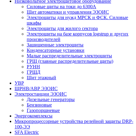
Низковольтное электрощитовое оборудование
Силовые щиты на токи до 6300А
Щит автоматики и управления ЭЗОИС
Электрощиты для нужд МРСК и ФСК. Силовые
шкафы
Электрощиты для жилого сектора
Электрощиты на базе корпусов logstrup и других
производителей
Защищенные электрощиты
Конденсаторные установки
Малые распределительные электрощиты
ГРЩ (главные распределительные щиты)
РУНН
ГРЩД
Щит этажный
УВР
ЩРНВ/АВР ЭЗОИС
Электростанции ЭЗОИС
Дизельные генераторы
Бензиновые
Газопоршневые
Энергокомплексы
Микропроцессорные устройства релейной защиты DRP-
100-ЭЭ
SFA Electric