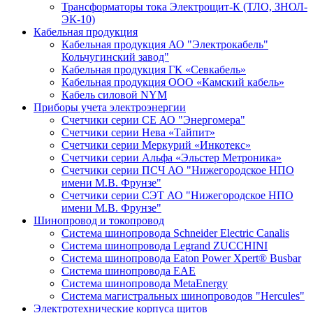
Трансформаторы тока Электрощит-К (ТЛО, ЗНОЛ-
ЭК-10)
Кабельная продукция
Кабельная продукция АО "Электрокабель"
Кольчугинский завод"
Кабельная продукция ГК «Севкабель»
Кабельная продукция ООО «Камский кабель»
Кабель силовой NYM
Приборы учета электроэнергии
Счетчики серии СЕ АО "Энергомера"
Счетчики серии Нева «Тайпит»
Счетчики серии Меркурий «Инкотекс»
Счетчики серии Альфа «Эльстер Метроника»
Счетчики серии ПСЧ АО "Нижегородское НПО
имени М.В. Фрунзе"
Счетчики серии СЭТ АО "Нижегородское НПО
имени М.В. Фрунзе"
Шинопровод и токопровод
Система шинопровода Schneider Electric Canalis
Система шинопровода Legrand ZUCCHINI
Система шинопровода Eaton Power Xpert® Busbar
Система шинопровода EAE
Система шинопровода MetaEnergy
Система магистральных шинопроводов "Hercules"
Электротехнические корпуса щитов