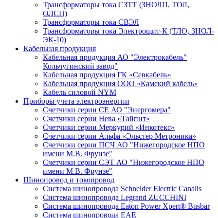
Трансформаторы тока СЗТТ (ЗНОЛП, ТОЛ,
ОЛСП)
Трансформаторы тока СВЭЛ
Трансформаторы тока Электрощит-К (ТЛО, ЗНОЛ-
ЭК-10)
Кабельная продукция
Кабельная продукция АО "Электрокабель"
Кольчугинский завод"
Кабельная продукция ГК «Севкабель»
Кабельная продукция ООО «Камский кабель»
Кабель силовой NYM
Приборы учета электроэнергии
Счетчики серии СЕ АО "Энергомера"
Счетчики серии Нева «Тайпит»
Счетчики серии Меркурий «Инкотекс»
Счетчики серии Альфа «Эльстер Метроника»
Счетчики серии ПСЧ АО "Нижегородское НПО
имени М.В. Фрунзе"
Счетчики серии СЭТ АО "Нижегородское НПО
имени М.В. Фрунзе"
Шинопровод и токопровод
Система шинопровода Schneider Electric Canalis
Система шинопровода Legrand ZUCCHINI
Система шинопровода Eaton Power Xpert® Busbar
Система шинопровода EAE