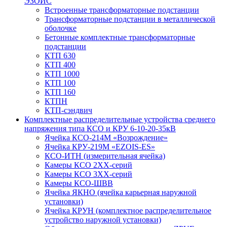
ЭЗОИС
Встроенные трансформаторные подстанции
Трансформаторные подстанции в металлической
оболочке
Бетонные комплектные трансформаторные
подстанции
КТП 630
КТП 400
КТП 1000
КТП 100
КТП 160
КТПН
КТП-сэндвич
Комплектные распределительные устройства среднего
напряжения типа КСО и КРУ 6-10-20-35кВ
Ячейка КСО-214М «Возрождение»
Ячейка КРУ-219М «EZOIS-ES»
КСО-ИТН (измерительная ячейка)
Камеры КСО 2ХХ-серий
Камеры КСО 3ХХ-серий
Камеры КСО-ШВВ
Ячейка ЯКНО (ячейка карьерная наружной
установки)
Ячейка КРУН (комплектное распределительное
устройство наружной установки)