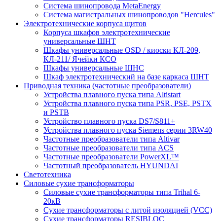
Система шинопровода MetaEnergy
Система магистральных шинопроводов "Hercules"
Электротехнические корпуса щитов
Корпуса шкафов электротехнические
универсальные ШНТ
Шкафы универсальные OSD / киоски КЛ-209,
КЛ-211/ Ячейки КСО
Шкафы универсальные ШНС
Шкаф электротехнический на базе каркаса ШНТ
Приводная техника (частотные преобразователи)
Устройства плавного пуска типа Altistart
Устройства плавного пуска типа PSR, PSE, PSTX
и PSTB
Устройство плавного пуска DS7/S811+
Устройства плавного пуска Siemens серии 3RW40
Частотные преобразователи типа Altivar
Частотные преобразователи типа ACS
Частотные преобразователи PowerXL™
Частотный преобразователь HYUNDAI
Светотехника
Силовые сухие трансформаторы
Силовые сухие трансформаторы типа Trihal 6-
20кВ
Сухие трансформаторы с литой изоляцией (VCC)
Сухие трансформаторы RESIBLOC