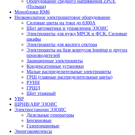
Оборудование среднего напряжения ZPUE
(Польша)
Моноблоки RM6
Низковольтное электрощитовое оборудование
Силовые щиты на токи до 6300А
Щит автоматики и управления ЭЗОИС
Электрощиты для нужд МРСК и ФСК. Силовые
шкафы
Электрощиты для жилого сектора
Электрощиты на базе корпусов logstrup и других
производителей
Защищенные электрощиты
Конденсаторные установки
Малые распределительные электрощиты
ГРЩ (главные распределительные щиты)
РУНН
ГРЩД
Щит этажный
УВР
ЩРНВ/АВР ЭЗОИС
Электростанции ЭЗОИС
Дизельные генераторы
Бензиновые
Газопоршневые
Энергокомплексы