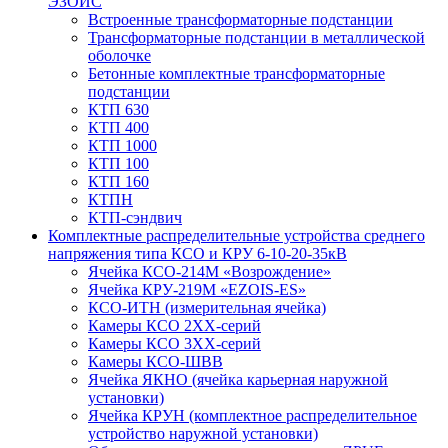
ЭЗОИС
Встроенные трансформаторные подстанции
Трансформаторные подстанции в металлической
оболочке
Бетонные комплектные трансформаторные
подстанции
КТП 630
КТП 400
КТП 1000
КТП 100
КТП 160
КТПН
КТП-сэндвич
Комплектные распределительные устройства среднего
напряжения типа КСО и КРУ 6-10-20-35кВ
Ячейка КСО-214М «Возрождение»
Ячейка КРУ-219М «EZOIS-ES»
КСО-ИТН (измерительная ячейка)
Камеры КСО 2ХХ-серий
Камеры КСО 3ХХ-серий
Камеры КСО-ШВВ
Ячейка ЯКНО (ячейка карьерная наружной
установки)
Ячейка КРУН (комплектное распределительное
устройство наружной установки)