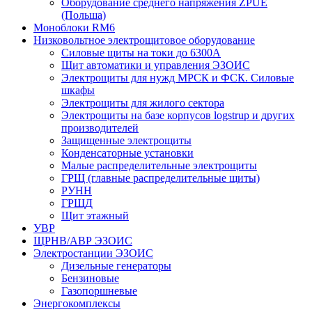
Оборудование среднего напряжения ZPUE
(Польша)
Моноблоки RM6
Низковольтное электрощитовое оборудование
Силовые щиты на токи до 6300А
Щит автоматики и управления ЭЗОИС
Электрощиты для нужд МРСК и ФСК. Силовые
шкафы
Электрощиты для жилого сектора
Электрощиты на базе корпусов logstrup и других
производителей
Защищенные электрощиты
Конденсаторные установки
Малые распределительные электрощиты
ГРЩ (главные распределительные щиты)
РУНН
ГРЩД
Щит этажный
УВР
ЩРНВ/АВР ЭЗОИС
Электростанции ЭЗОИС
Дизельные генераторы
Бензиновые
Газопоршневые
Энергокомплексы