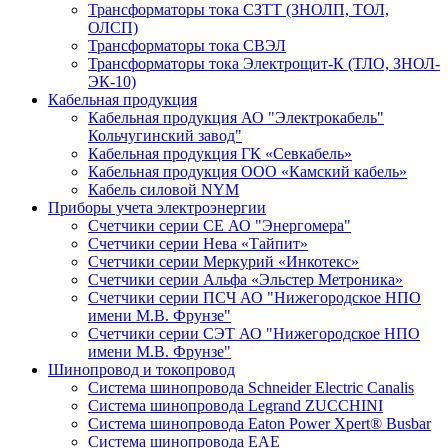
Трансформаторы тока СЗТТ (ЗНОЛП, ТОЛ,
ОЛСП)
Трансформаторы тока СВЭЛ
Трансформаторы тока Электрощит-К (ТЛО, ЗНОЛ-
ЭК-10)
Кабельная продукция
Кабельная продукция АО "Электрокабель"
Кольчугинский завод"
Кабельная продукция ГК «Севкабель»
Кабельная продукция ООО «Камский кабель»
Кабель силовой NYM
Приборы учета электроэнергии
Счетчики серии СЕ АО "Энергомера"
Счетчики серии Нева «Тайпит»
Счетчики серии Меркурий «Инкотекс»
Счетчики серии Альфа «Эльстер Метроника»
Счетчики серии ПСЧ АО "Нижегородское НПО
имени М.В. Фрунзе"
Счетчики серии СЭТ АО "Нижегородское НПО
имени М.В. Фрунзе"
Шинопровод и токопровод
Система шинопровода Schneider Electric Canalis
Система шинопровода Legrand ZUCCHINI
Система шинопровода Eaton Power Xpert® Busbar
Система шинопровода EAE