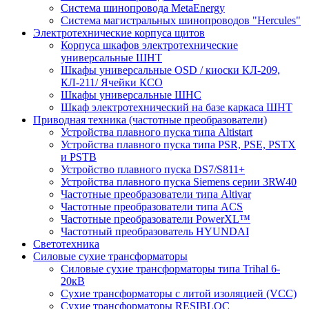
Система шинопровода MetaEnergy
Система магистральных шинопроводов "Hercules"
Электротехнические корпуса щитов
Корпуса шкафов электротехнические
универсальные ШНТ
Шкафы универсальные OSD / киоски КЛ-209,
КЛ-211/ Ячейки КСО
Шкафы универсальные ШНС
Шкаф электротехнический на базе каркаса ШНТ
Приводная техника (частотные преобразователи)
Устройства плавного пуска типа Altistart
Устройства плавного пуска типа PSR, PSE, PSTX
и PSTB
Устройство плавного пуска DS7/S811+
Устройства плавного пуска Siemens серии 3RW40
Частотные преобразователи типа Altivar
Частотные преобразователи типа ACS
Частотные преобразователи PowerXL™
Частотный преобразователь HYUNDAI
Светотехника
Силовые сухие трансформаторы
Силовые сухие трансформаторы типа Trihal 6-
20кВ
Сухие трансформаторы с литой изоляцией (VCC)
Сухие трансформаторы RESIBLOC