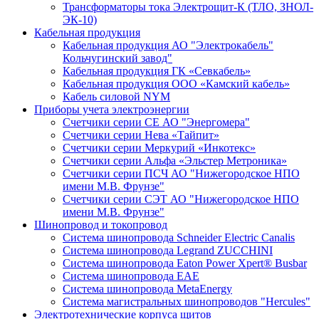
Трансформаторы тока Электрощит-К (ТЛО, ЗНОЛ-
ЭК-10)
Кабельная продукция
Кабельная продукция АО "Электрокабель"
Кольчугинский завод"
Кабельная продукция ГК «Севкабель»
Кабельная продукция ООО «Камский кабель»
Кабель силовой NYM
Приборы учета электроэнергии
Счетчики серии СЕ АО "Энергомера"
Счетчики серии Нева «Тайпит»
Счетчики серии Меркурий «Инкотекс»
Счетчики серии Альфа «Эльстер Метроника»
Счетчики серии ПСЧ АО "Нижегородское НПО
имени М.В. Фрунзе"
Счетчики серии СЭТ АО "Нижегородское НПО
имени М.В. Фрунзе"
Шинопровод и токопровод
Система шинопровода Schneider Electric Canalis
Система шинопровода Legrand ZUCCHINI
Система шинопровода Eaton Power Xpert® Busbar
Система шинопровода EAE
Система шинопровода MetaEnergy
Система магистральных шинопроводов "Hercules"
Электротехнические корпуса щитов