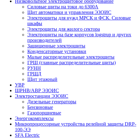
Низковольтное электрощитовое оборудование
Силовые щиты на токи до 6300А
Щит автоматики и управления ЭЗОИС
Электрощиты для нужд МРСК и ФСК. Силовые
шкафы
Электрощиты для жилого сектора
Электрощиты на базе корпусов logstrup и других
производителей
Защищенные электрощиты
Конденсаторные установки
Малые распределительные электрощиты
ГРЩ (главные распределительные щиты)
РУНН
ГРЩД
Щит этажный
УВР
ЩРНВ/АВР ЭЗОИС
Электростанции ЭЗОИС
Дизельные генераторы
Бензиновые
Газопоршневые
Энергокомплексы
Микропроцессорные устройства релейной защиты DRP-
100-ЭЭ
SFA Electric