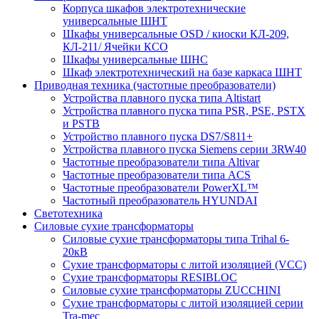
Корпуса шкафов электротехнические
универсальные ШНТ
Шкафы универсальные OSD / киоски КЛ-209,
КЛ-211/ Ячейки КСО
Шкафы универсальные ШНС
Шкаф электротехнический на базе каркаса ШНТ
Приводная техника (частотные преобразователи)
Устройства плавного пуска типа Altistart
Устройства плавного пуска типа PSR, PSE, PSTX
и PSTB
Устройство плавного пуска DS7/S811+
Устройства плавного пуска Siemens серии 3RW40
Частотные преобразователи типа Altivar
Частотные преобразователи типа ACS
Частотные преобразователи PowerXL™
Частотный преобразователь HYUNDAI
Светотехника
Силовые сухие трансформаторы
Силовые сухие трансформаторы типа Trihal 6-
20кВ
Сухие трансформаторы с литой изоляцией (VCC)
Сухие трансформаторы RESIBLOC
Силовые сухие трансформаторы ZUCCHINI
Сухие трансформаторы с литой изоляцией серии
Tra-mec