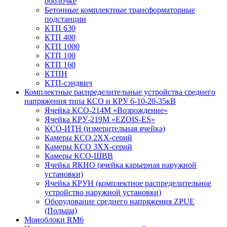
оболочке
Бетонные комплектные трансформаторные
подстанции
КТП 630
КТП 400
КТП 1000
КТП 100
КТП 160
КТПН
КТП-сэндвич
Комплектные распределительные устройства среднего
напряжения типа КСО и КРУ 6-10-20-35кВ
Ячейка КСО-214М «Возрождение»
Ячейка КРУ-219М «EZOIS-ES»
КСО-ИТН (измерительная ячейка)
Камеры КСО 2ХХ-серий
Камеры КСО 3ХХ-серий
Камеры КСО-ШВВ
Ячейка ЯКНО (ячейка карьерная наружной
установки)
Ячейка КРУН (комплектное распределительное
устройство наружной установки)
Оборудование среднего напряжения ZPUE
(Польша)
Моноблоки RM6