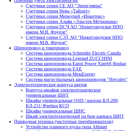
Приборы учета электроэнергии
Счетчики серии СЕ АО "Энергомера"
Счетчики серии Нева «Тайпит»
Счетчики серии Меркурий «Инкотекс»
Счетчики серии Альфа «Эльстер Метроника»
Счетчики серии ПСЧ АО "Нижегородское НПО
имени М.В. Фрунзе"
Счетчики серии СЭТ АО "Нижегородское НПО
имени М.В. Фрунзе"
Шинопровод и токопровод
Система шинопровода Schneider Electric Canalis
Система шинопровода Legrand ZUCCHINI
Система шинопровода Eaton Power Xpert® Busbar
Система шинопровода EAE
Система шинопровода MetaEnergy
Система магистральных шинопроводов "Hercules"
Электротехнические корпуса щитов
Корпуса шкафов электротехнические
универсальные ШНТ
Шкафы универсальные OSD / киоски КЛ-209,
КЛ-211/ Ячейки КСО
Шкафы универсальные ШНС
Шкаф электротехнический на базе каркаса ШНТ
Приводная техника (частотные преобразователи)
Устройства плавного пуска типа Altistart