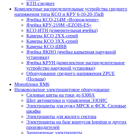
КТП-сэндвич
Комплектные распределительные устройства среднего
напряжения типа КСО и КРУ 6-10-20-35кВ
Ячейка КСО-214М «Возрождение»
Ячейка КРУ-219М «EZOIS-ES»
КСО-ИТН (измерительная ячейка)
Камеры КСО 2ХХ-серий
Камеры КСО 3ХХ-серий
Камеры КСО-ШВВ
Ячейка ЯКНО (ячейка карьерная наружной
установки)
Ячейка КРУН (комплектное распределительное
устройство наружной установки)
Оборудование среднего напряжения ZPUE
(Польша)
Моноблоки RM6
Низковольтное электрощитовое оборудование
Силовые щиты на токи до 6300А
Щит автоматики и управления ЭЗОИС
Электрощиты для нужд МРСК и ФСК. Силовые
шкафы
Электрощиты для жилого сектора
Электрощиты на базе корпусов logstrup и других
производителей
Защищенные электрощиты