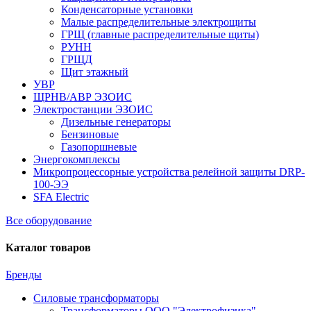
Конденсаторные установки
Малые распределительные электрощиты
ГРЩ (главные распределительные щиты)
РУНН
ГРЩД
Щит этажный
УВР
ЩРНВ/АВР ЭЗОИС
Электростанции ЭЗОИС
Дизельные генераторы
Бензиновые
Газопоршневые
Энергокомплексы
Микропроцессорные устройства релейной защиты DRP-
100-ЭЭ
SFA Electric
Все оборудование
Каталог товаров
Бренды
Силовые трансформаторы
Трансформаторы ООО "Электрофизика"