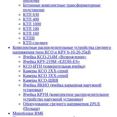
оболочке
Бетонные комплектные трансформаторные
подстанции
КТП 630
КТП 400
КТП 1000
КТП 100
КТП 160
КТПН
КТП-сэндвич
Комплектные распределительные устройства среднего
напряжения типа КСО и КРУ 6-10-20-35кВ
Ячейка КСО-214М «Возрождение»
Ячейка КРУ-219М «EZOIS-ES»
КСО-ИТН (измерительная ячейка)
Камеры КСО 2ХХ-серий
Камеры КСО 3ХХ-серий
Камеры КСО-ШВВ
Ячейка ЯКНО (ячейка карьерная наружной
установки)
Ячейка КРУН (комплектное распределительное
устройство наружной установки)
Оборудование среднего напряжения ZPUE
(Польша)
Моноблоки RM6