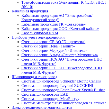
Трансформаторы тока Электрощит-К (ТЛО, ЗНОЛ-
ЭК-10)
Кабельная продукция
Кабельная продукция АО "Электрокабель"
Кольчугинский завод"
Кабельная продукция ГК «Севкабель»
Кабельная продукция ООО «Камский кабель»
Кабель силовой NYM
Приборы учета электроэнергии
Счетчики серии СЕ АО "Энергомера"
Счетчики серии Нева «Тайпит»
Счетчики серии Меркурий «Инкотекс»
Счетчики серии Альфа «Эльстер Метроника»
Счетчики серии ПСЧ АО "Нижегородское НПО
имени М.В. Фрунзе"
Счетчики серии СЭТ АО "Нижегородское НПО
имени М.В. Фрунзе"
Шинопровод и токопровод
Система шинопровода Schneider Electric Canalis
Система шинопровода Legrand ZUCCHINI
Система шинопровода Eaton Power Xpert® Busbar
Система шинопровода EAE
Система шинопровода MetaEnergy
Система магистральных шинопроводов "Hercules"
Электротехнические корпуса щитов