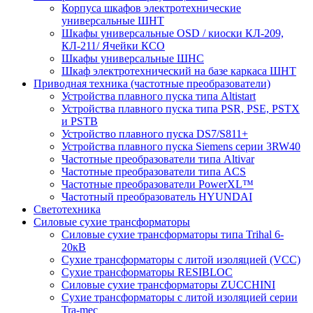
Корпуса шкафов электротехнические
универсальные ШНТ
Шкафы универсальные OSD / киоски КЛ-209,
КЛ-211/ Ячейки КСО
Шкафы универсальные ШНС
Шкаф электротехнический на базе каркаса ШНТ
Приводная техника (частотные преобразователи)
Устройства плавного пуска типа Altistart
Устройства плавного пуска типа PSR, PSE, PSTX
и PSTB
Устройство плавного пуска DS7/S811+
Устройства плавного пуска Siemens серии 3RW40
Частотные преобразователи типа Altivar
Частотные преобразователи типа ACS
Частотные преобразователи PowerXL™
Частотный преобразователь HYUNDAI
Светотехника
Силовые сухие трансформаторы
Силовые сухие трансформаторы типа Trihal 6-
20кВ
Сухие трансформаторы с литой изоляцией (VCC)
Сухие трансформаторы RESIBLOC
Силовые сухие трансформаторы ZUCCHINI
Сухие трансформаторы с литой изоляцией серии
Tra-mec