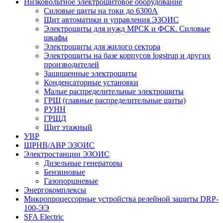
Низковольтное электрощитовое оборудование
Силовые щиты на токи до 6300А
Щит автоматики и управления ЭЗОИС
Электрощиты для нужд МРСК и ФСК. Силовые
шкафы
Электрощиты для жилого сектора
Электрощиты на базе корпусов logstrup и других
производителей
Защищенные электрощиты
Конденсаторные установки
Малые распределительные электрощиты
ГРЩ (главные распределительные щиты)
РУНН
ГРЩД
Щит этажный
УВР
ЩРНВ/АВР ЭЗОИС
Электростанции ЭЗОИС
Дизельные генераторы
Бензиновые
Газопоршневые
Энергокомплексы
Микропроцессорные устройства релейной защиты DRP-
100-ЭЭ
SFA Electric