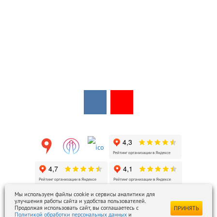
Мы в соцсетях:
Мы в открытых источниках:
Мы используем файлы cookie и сервисы аналитики для
улучшения работы сайта и удобства пользователей.
ezois@ezois-es.ru
- отдел продаж
Продолжая использовать сайт, вы соглашаетесь с
ПРИНЯТЬ
Политикой обработки персональных данных
и
snab@ezois-es.ru
- отдел комплексных поставок