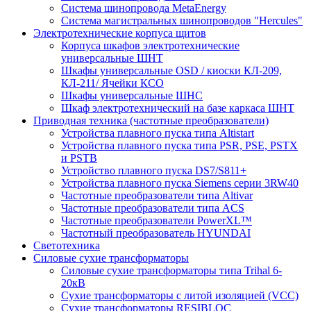
Система шинопровода MetaEnergy
Система магистральных шинопроводов "Hercules"
Электротехнические корпуса щитов
Корпуса шкафов электротехнические
универсальные ШНТ
Шкафы универсальные OSD / киоски КЛ-209,
КЛ-211/ Ячейки КСО
Шкафы универсальные ШНС
Шкаф электротехнический на базе каркаса ШНТ
Приводная техника (частотные преобразователи)
Устройства плавного пуска типа Altistart
Устройства плавного пуска типа PSR, PSE, PSTX
и PSTB
Устройство плавного пуска DS7/S811+
Устройства плавного пуска Siemens серии 3RW40
Частотные преобразователи типа Altivar
Частотные преобразователи типа ACS
Частотные преобразователи PowerXL™
Частотный преобразователь HYUNDAI
Светотехника
Силовые сухие трансформаторы
Силовые сухие трансформаторы типа Trihal 6-
20кВ
Сухие трансформаторы с литой изоляцией (VCC)
Сухие трансформаторы RESIBLOC