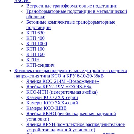
ЭЗОИС
Встроенные трансформаторные подстанции
Трансформаторные подстанции в металлической
оболочке
Бетонные комплектные трансформаторные
подстанции
КТП 630
КТП 400
КТП 1000
КТП 100
КТП 160
КТПН
КТП-сэндвич
Комплектные распределительные устройства среднего
напряжения типа КСО и КРУ 6-10-20-35кВ
Ячейка КСО-214М «Возрождение»
Ячейка КРУ-219М «EZOIS-ES»
КСО-ИТН (измерительная ячейка)
Камеры КСО 2ХХ-серий
Камеры КСО 3ХХ-серий
Камеры КСО-ШВВ
Ячейка ЯКНО (ячейка карьерная наружной
установки)
Ячейка КРУН (комплектное распределительное
устройство наружной установки)