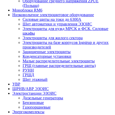
Оборудование среднего напряжения ZPUE
(Польша)
Моноблоки RM6
Низковольтное электрощитовое оборудование
Силовые щиты на токи до 6300А
Щит автоматики и управления ЭЗОИС
Электрощиты для нужд МРСК и ФСК. Силовые
шкафы
Электрощиты для жилого сектора
Электрощиты на базе корпусов logstrup и других
производителей
Защищенные электрощиты
Конденсаторные установки
Малые распределительные электрощиты
ГРЩ (главные распределительные щиты)
РУНН
ГРЩД
Щит этажный
УВР
ЩРНВ/АВР ЭЗОИС
Электростанции ЭЗОИС
Дизельные генераторы
Бензиновые
Газопоршневые
Энергокомплексы