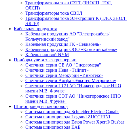
Трансформаторы тока СЗТТ (ЗНОЛП, ТОЛ,
ОЛСП)
Трансформаторы тока СВЭЛ
Трансформаторы тока Электрощит-К (ТЛО, ЗНОЛ-
ЭК-10)
Кабельная продукция
Кабельная продукция АО "Электрокабель"
Кольчугинский завод"
Кабельная продукция ГК «Севкабель»
Кабельная продукция ООО «Камский кабель»
Кабель силовой NYM
Приборы учета электроэнергии
Счетчики серии СЕ АО "Энергомера"
Счетчики серии Нева «Тайпит»
Счетчики серии Меркурий «Инкотекс»
Счетчики серии Альфа «Эльстер Метроника»
Счетчики серии ПСЧ АО "Нижегородское НПО
имени М.В. Фрунзе"
Счетчики серии СЭТ АО "Нижегородское НПО
имени М.В. Фрунзе"
Шинопровод и токопровод
Система шинопровода Schneider Electric Canalis
Система шинопровода Legrand ZUCCHINI
Система шинопровода Eaton Power Xpert® Busbar
Система шинопровода EAE