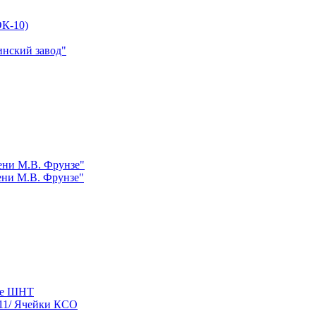
К-10)
инский завод"
ни М.В. Фрунзе"
ни М.В. Фрунзе"
ые ШНТ
11/ Ячейки КСО