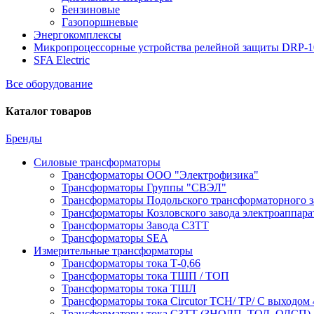
Бензиновые
Газопоршневые
Энергокомплексы
Микропроцессорные устройства релейной защиты DRP-
SFA Electric
Все оборудование
Каталог товаров
Бренды
Силовые трансформаторы
Трансформаторы ООО "Электрофизика"
Трансформаторы Группы "СВЭЛ"
Трансформаторы Подольского трансформаторного з
Трансформаторы Козловского завода электроаппар
Трансформаторы Завода СЗТТ
Трансформаторы SEA
Измерительные трансформаторы
Трансформаторы тока Т-0,66
Трансформаторы тока ТШП / ТОП
Трансформаторы тока ТШЛ
Трансформаторы тока Circutor TCH/ TP/ С выходом 
Трансформаторы тока СЗТТ (ЗНОЛП, ТОЛ, ОЛСП)