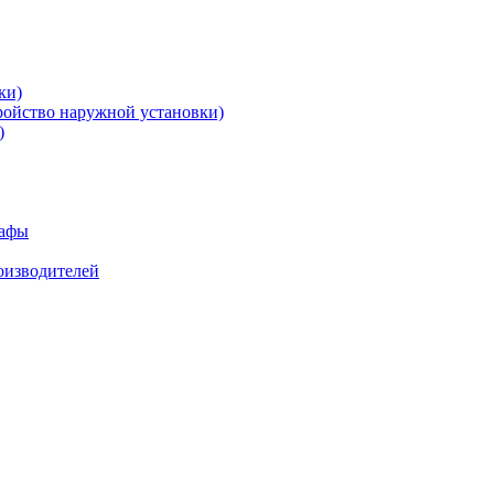
ки)
ройство наружной установки)
)
кафы
роизводителей