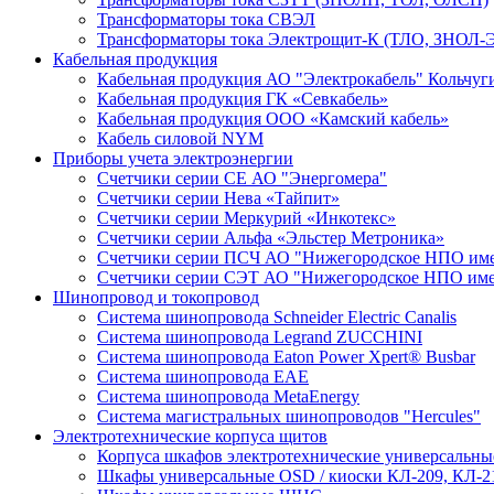
Трансформаторы тока СВЭЛ
Трансформаторы тока Электрощит-К (ТЛО, ЗНОЛ-Э
Кабельная продукция
Кабельная продукция АО "Электрокабель" Кольчуг
Кабельная продукция ГК «Севкабель»
Кабельная продукция ООО «Камский кабель»
Кабель силовой NYM
Приборы учета электроэнергии
Счетчики серии СЕ АО "Энергомера"
Счетчики серии Нева «Тайпит»
Счетчики серии Меркурий «Инкотекс»
Счетчики серии Альфа «Эльстер Метроника»
Счетчики серии ПСЧ АО "Нижегородское НПО име
Счетчики серии СЭТ АО "Нижегородское НПО име
Шинопровод и токопровод
Система шинопровода Schneider Electric Canalis
Система шинопровода Legrand ZUCCHINI
Система шинопровода Eaton Power Xpert® Busbar
Система шинопровода EAE
Система шинопровода MetaEnergy
Система магистральных шинопроводов "Hercules"
Электротехнические корпуса щитов
Корпуса шкафов электротехнические универсальн
Шкафы универсальные OSD / киоски КЛ-209, КЛ-2