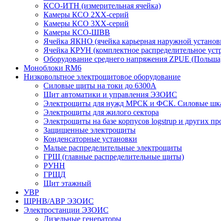
КСО-ИТН (измерительная ячейка)
Камеры КСО 2ХХ-серий
Камеры КСО 3ХХ-серий
Камеры КСО-ШВВ
Ячейка ЯКНО (ячейка карьерная наружной установ
Ячейка КРУН (комплектное распределительное уст
Оборудование среднего напряжения ZPUE (Польша
Моноблоки RM6
Низковольтное электрощитовое оборудование
Силовые щиты на токи до 6300А
Щит автоматики и управления ЭЗОИС
Электрощиты для нужд МРСК и ФСК. Силовые ш
Электрощиты для жилого сектора
Электрощиты на базе корпусов logstrup и других п
Защищенные электрощиты
Конденсаторные установки
Малые распределительные электрощиты
ГРЩ (главные распределительные щиты)
РУНН
ГРЩД
Щит этажный
УВР
ЩРНВ/АВР ЭЗОИС
Электростанции ЭЗОИС
Дизельные генераторы