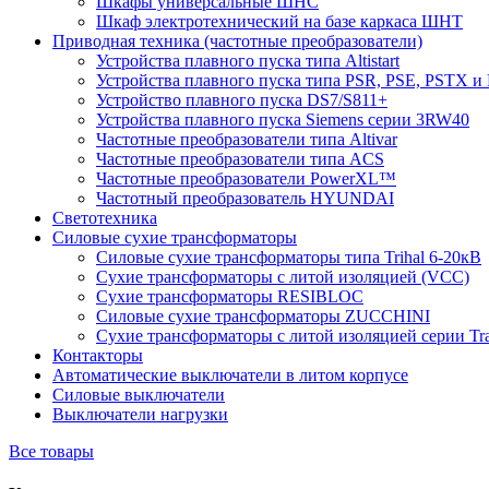
Шкафы универсальные ШНС
Шкаф электротехнический на базе каркаса ШНТ
Приводная техника (частотные преобразователи)
Устройства плавного пуска типа Altistart
Устройства плавного пуска типа PSR, PSE, PSTX и
Устройство плавного пуска DS7/S811+
Устройства плавного пуска Siemens серии 3RW40
Частотные преобразователи типа Altivar
Частотные преобразователи типа ACS
Частотные преобразователи PowerXL™
Частотный преобразователь HYUNDAI
Светотехника
Силовые сухие трансформаторы
Силовые сухие трансформаторы типа Trihal 6-20кВ
Сухие трансформаторы с литой изоляцией (VCC)
Сухие трансформаторы RESIBLOC
Силовые сухие трансформаторы ZUCCHINI
Сухие трансформаторы с литой изоляцией серии Tr
Контакторы
Автоматические выключатели в литом корпусе
Силовые выключатели
Выключатели нагрузки
Все товары