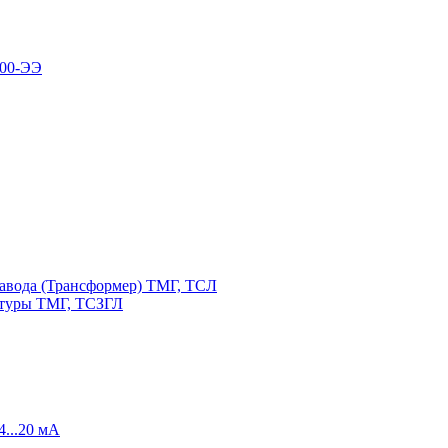
100-ЭЭ
авода (Трансформер) ТМГ, ТСЛ
атуры ТМГ, ТСЗГЛ
4...20 мА