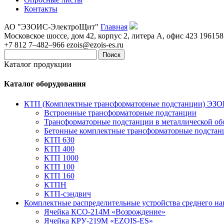
Контакты
АО "ЭЗОИС-ЭлектроЩит"
Главная
Московское шоссе, дом 42, корпус 2, литера А, офис 423
196158
+7 812 7–482–966
ezois@ezois-es.ru
Поиск
Каталог продукции
Каталог оборудования
КТП (Комплектные трансформаторные подстанции) ЭЗ
Встроенные трансформаторные подстанции
Трансформаторные подстанции в металлической об
Бетонные комплектные трансформаторные подстан
КТП 630
КТП 400
КТП 1000
КТП 100
КТП 160
КТПН
КТП-сэндвич
Комплектные распределительные устройства среднего н
Ячейка КСО-214М «Возрождение»
Ячейка КРУ-219М «EZOIS-ES»