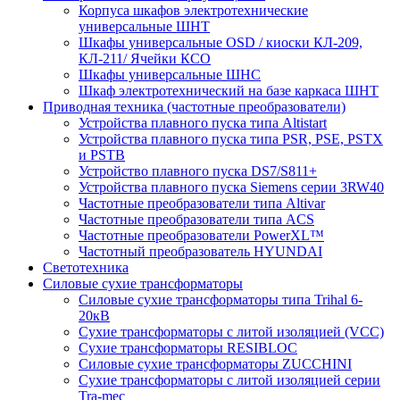
Корпуса шкафов электротехнические
универсальные ШНТ
Шкафы универсальные OSD / киоски КЛ-209,
КЛ-211/ Ячейки КСО
Шкафы универсальные ШНС
Шкаф электротехнический на базе каркаса ШНТ
Приводная техника (частотные преобразователи)
Устройства плавного пуска типа Altistart
Устройства плавного пуска типа PSR, PSE, PSTX
и PSTB
Устройство плавного пуска DS7/S811+
Устройства плавного пуска Siemens серии 3RW40
Частотные преобразователи типа Altivar
Частотные преобразователи типа ACS
Частотные преобразователи PowerXL™
Частотный преобразователь HYUNDAI
Светотехника
Силовые сухие трансформаторы
Силовые сухие трансформаторы типа Trihal 6-
20кВ
Сухие трансформаторы с литой изоляцией (VCC)
Сухие трансформаторы RESIBLOC
Силовые сухие трансформаторы ZUCCHINI
Сухие трансформаторы с литой изоляцией серии
Tra-mec