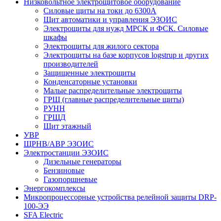
Низковольтное электрощитовое оборудование
Силовые щиты на токи до 6300А
Щит автоматики и управления ЭЗОИС
Электрощиты для нужд МРСК и ФСК. Силовые
шкафы
Электрощиты для жилого сектора
Электрощиты на базе корпусов logstrup и других
производителей
Защищенные электрощиты
Конденсаторные установки
Малые распределительные электрощиты
ГРЩ (главные распределительные щиты)
РУНН
ГРЩД
Щит этажный
УВР
ЩРНВ/АВР ЭЗОИС
Электростанции ЭЗОИС
Дизельные генераторы
Бензиновые
Газопоршневые
Энергокомплексы
Микропроцессорные устройства релейной защиты DRP-
100-ЭЭ
SFA Electric