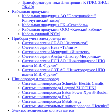
Трансформаторы тока Электрощит-К (ТЛО, ЗНОЛ-
ЭК-10)
Кабельная продукция
Кабельная продукция АО "Электрокабель"
Кольчугинский завод"
Кабельная продукция ГК «Севкабель»
Кабельная продукция ООО «Камский кабель»
Кабель силовой NYM
Приборы учета электроэнергии
Счетчики серии СЕ АО "Энергомера"
Счетчики серии Нева «Тайпит»
Счетчики серии Меркурий «Инкотекс»
Счетчики серии Альфа «Эльстер Метроника»
Счетчики серии ПСЧ АО "Нижегородское НПО
имени М.В. Фрунзе"
Счетчики серии СЭТ АО "Нижегородское НПО
имени М.В. Фрунзе"
Шинопровод и токопровод
Система шинопровода Schneider Electric Canalis
Система шинопровода Legrand ZUCCHINI
Система шинопровода Eaton Power Xpert® Busbar
Система шинопровода EAE
Система шинопровода MetaEnergy
Система магистральных шинопроводов "Hercules"
Электротехнические корпуса щитов