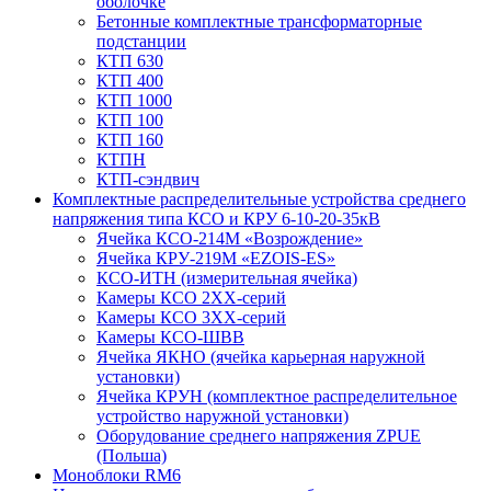
оболочке
Бетонные комплектные трансформаторные
подстанции
КТП 630
КТП 400
КТП 1000
КТП 100
КТП 160
КТПН
КТП-сэндвич
Комплектные распределительные устройства среднего
напряжения типа КСО и КРУ 6-10-20-35кВ
Ячейка КСО-214М «Возрождение»
Ячейка КРУ-219М «EZOIS-ES»
КСО-ИТН (измерительная ячейка)
Камеры КСО 2ХХ-серий
Камеры КСО 3ХХ-серий
Камеры КСО-ШВВ
Ячейка ЯКНО (ячейка карьерная наружной
установки)
Ячейка КРУН (комплектное распределительное
устройство наружной установки)
Оборудование среднего напряжения ZPUE
(Польша)
Моноблоки RM6