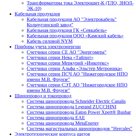
Трансформаторы тока Электрощит-К (ТЛО, ЗНОЛ-
ЭК-10)
Кабельная продукция
Кабельная продукция АО "Электрокабель"
Кольчугинский завод"
Кабельная продукция ГК «Севкабель»
Кабельная продукция ООО «Камский кабель»
Кабель силовой NYM
Приборы учета электроэнергии
Счетчики серии СЕ АО "Энергомера"
Счетчики серии Нева «Тайпит»
Счетчики серии Меркурий «Инкотекс»
Счетчики серии Альфа «Эльстер Метроника»
Счетчики серии ПСЧ АО "Нижегородское НПО
имени М.В. Фрунзе"
Счетчики серии СЭТ АО "Нижегородское НПО
имени М.В. Фрунзе"
Шинопровод и токопровод
Система шинопровода Schneider Electric Canalis
Система шинопровода Legrand ZUCCHINI
Система шинопровода Eaton Power Xpert® Busbar
Система шинопровода EAE
Система шинопровода MetaEnergy
Система магистральных шинопроводов "Hercules"
Электротехнические корпуса щитов