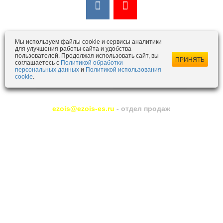
Мы в открытых источниках:
Мы используем файлы cookie и сервисы аналитики
для улучшения работы сайта и удобства
пользователей. Продолжая использовать сайт, вы
ПРИНЯТЬ
соглашаетесь с
Политикой обработки
персональных данных
и
Политикой использования
cookie
.
ezois@ezois-es.ru
- отдел продаж
snab@ezois-es.ru
- отдел комплексных поставок
office@ezois-es.ru
- почта для предложений
Отправьте нам сообщение
© 2013-2025 ЭЗОИС ЭЛЕКТРОЩИТ
Тел.
+7 (812) 748-29-66
196158, Санкт-Петербург, Московское ш., д. 42, к. 2,
лит. А, оф. 423