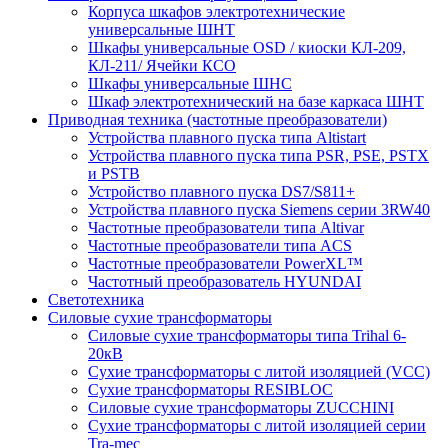
Корпуса шкафов электротехнические
универсальные ШНТ
Шкафы универсальные OSD / киоски КЛ-209,
КЛ-211/ Ячейки КСО
Шкафы универсальные ШНС
Шкаф электротехнический на базе каркаса ШНТ
Приводная техника (частотные преобразователи)
Устройства плавного пуска типа Altistart
Устройства плавного пуска типа PSR, PSE, PSTX
и PSTB
Устройство плавного пуска DS7/S811+
Устройства плавного пуска Siemens серии 3RW40
Частотные преобразователи типа Altivar
Частотные преобразователи типа ACS
Частотные преобразователи PowerXL™
Частотный преобразователь HYUNDAI
Светотехника
Силовые сухие трансформаторы
Силовые сухие трансформаторы типа Trihal 6-
20кВ
Сухие трансформаторы с литой изоляцией (VCC)
Сухие трансформаторы RESIBLOC
Силовые сухие трансформаторы ZUCCHINI
Сухие трансформаторы с литой изоляцией серии
Tra-mec