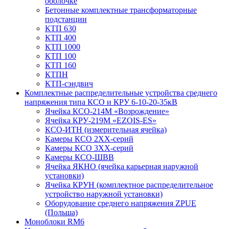
оболочке
Бетонные комплектные трансформаторные
подстанции
КТП 630
КТП 400
КТП 1000
КТП 100
КТП 160
КТПН
КТП-сэндвич
Комплектные распределительные устройства среднего
напряжения типа КСО и КРУ 6-10-20-35кВ
Ячейка КСО-214М «Возрождение»
Ячейка КРУ-219М «EZOIS-ES»
КСО-ИТН (измерительная ячейка)
Камеры КСО 2ХХ-серий
Камеры КСО 3ХХ-серий
Камеры КСО-ШВВ
Ячейка ЯКНО (ячейка карьерная наружной
установки)
Ячейка КРУН (комплектное распределительное
устройство наружной установки)
Оборудование среднего напряжения ZPUE
(Польша)
Моноблоки RM6