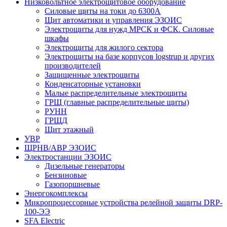
Низковольтное электрощитовое оборудование
Силовые щиты на токи до 6300А
Щит автоматики и управления ЭЗОИС
Электрощиты для нужд МРСК и ФСК. Силовые
шкафы
Электрощиты для жилого сектора
Электрощиты на базе корпусов logstrup и других
производителей
Защищенные электрощиты
Конденсаторные установки
Малые распределительные электрощиты
ГРЩ (главные распределительные щиты)
РУНН
ГРЩД
Щит этажный
УВР
ЩРНВ/АВР ЭЗОИС
Электростанции ЭЗОИС
Дизельные генераторы
Бензиновые
Газопоршневые
Энергокомплексы
Микропроцессорные устройства релейной защиты DRP-
100-ЭЭ
SFA Electric