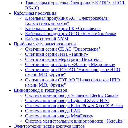
Трансформаторы тока Электрощит-К (ТЛО, ЗНОЛ-
ЭК-10)
Кабельная продукция
Кабельная продукция АО "Электрокабель"
Кольчугинский завод"
Кабельная продукция ГК «Севкабель»
Кабельная продукция ООО «Камский кабель»
Кабель силовой NYM
Приборы учета электроэнергии
Счетчики серии СЕ АО "Энергомера"
Счетчики серии Нева «Тайпит»
Счетчики серии Меркурий «Инкотекс»
Счетчики серии Альфа «Эльстер Метроника»
Счетчики серии ПСЧ АО "Нижегородское НПО
имени М.В. Фрунзе"
Счетчики серии СЭТ АО "Нижегородское НПО
имени М.В. Фрунзе"
Шинопровод и токопровод
Система шинопровода Schneider Electric Canalis
Система шинопровода Legrand ZUCCHINI
Система шинопровода Eaton Power Xpert® Busbar
Система шинопровода EAE
Система шинопровода MetaEnergy
Система магистральных шинопроводов "Hercules"
Электротехнические корпуса щитов