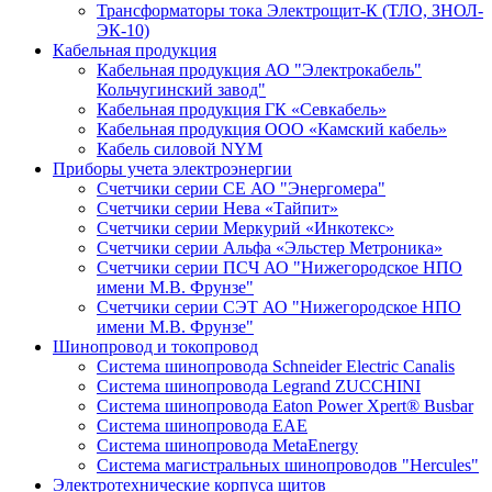
Трансформаторы тока Электрощит-К (ТЛО, ЗНОЛ-
ЭК-10)
Кабельная продукция
Кабельная продукция АО "Электрокабель"
Кольчугинский завод"
Кабельная продукция ГК «Севкабель»
Кабельная продукция ООО «Камский кабель»
Кабель силовой NYM
Приборы учета электроэнергии
Счетчики серии СЕ АО "Энергомера"
Счетчики серии Нева «Тайпит»
Счетчики серии Меркурий «Инкотекс»
Счетчики серии Альфа «Эльстер Метроника»
Счетчики серии ПСЧ АО "Нижегородское НПО
имени М.В. Фрунзе"
Счетчики серии СЭТ АО "Нижегородское НПО
имени М.В. Фрунзе"
Шинопровод и токопровод
Система шинопровода Schneider Electric Canalis
Система шинопровода Legrand ZUCCHINI
Система шинопровода Eaton Power Xpert® Busbar
Система шинопровода EAE
Система шинопровода MetaEnergy
Система магистральных шинопроводов "Hercules"
Электротехнические корпуса щитов