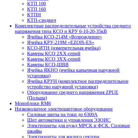
КТП 100
КТП 160
КТПН
КТП-сэндвич
Комплектные распределительные устройства среднего
напряжения типа КСО и КРУ 6-10-20-35кВ
Ячейка КСО-214М «Возрождение»
Ячейка КРУ-219М «EZOIS-ES»
КСО-ИТН (измерительная ячейка)
Камеры КСО 2ХХ-серий
Камеры КСО 3ХХ-серий
Камеры КСО-ШВВ
Ячейка ЯКНО (ячейка карьерная наружной
установки)
Ячейка КРУН (комплектное распределительное
устройство наружной установки)
Оборудование среднего напряжения ZPUE
(Польша)
Моноблоки RM6
Низковольтное электрощитовое оборудование
Силовые щиты на токи до 6300А
Щит автоматики и управления ЭЗОИС
Электрощиты для нужд МРСК и ФСК. Силовые
шкафы
Электрощиты для жилого сектора