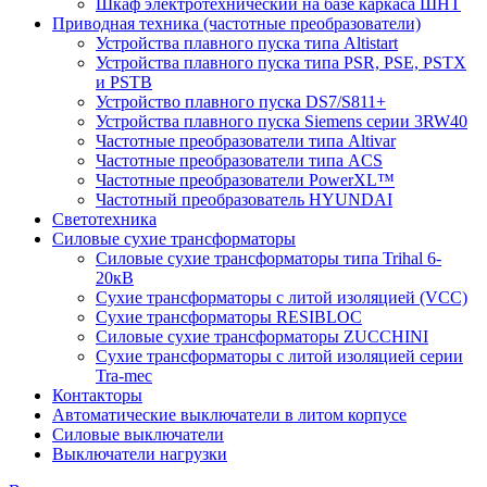
Шкаф электротехнический на базе каркаса ШНТ
Приводная техника (частотные преобразователи)
Устройства плавного пуска типа Altistart
Устройства плавного пуска типа PSR, PSE, PSTX
и PSTB
Устройство плавного пуска DS7/S811+
Устройства плавного пуска Siemens серии 3RW40
Частотные преобразователи типа Altivar
Частотные преобразователи типа ACS
Частотные преобразователи PowerXL™
Частотный преобразователь HYUNDAI
Светотехника
Силовые сухие трансформаторы
Силовые сухие трансформаторы типа Trihal 6-
20кВ
Сухие трансформаторы с литой изоляцией (VCC)
Сухие трансформаторы RESIBLOC
Силовые сухие трансформаторы ZUCCHINI
Сухие трансформаторы с литой изоляцией серии
Tra-mec
Контакторы
Автоматические выключатели в литом корпусе
Силовые выключатели
Выключатели нагрузки