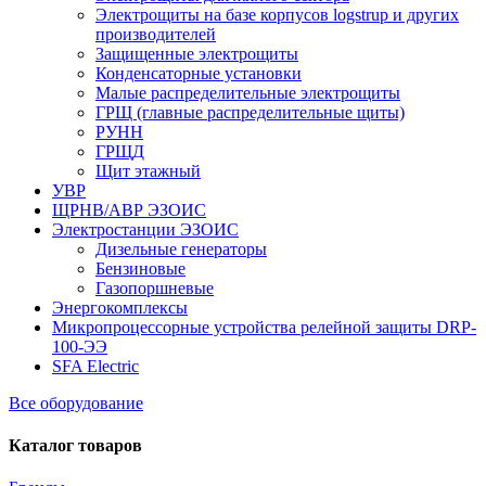
Электрощиты на базе корпусов logstrup и других
производителей
Защищенные электрощиты
Конденсаторные установки
Малые распределительные электрощиты
ГРЩ (главные распределительные щиты)
РУНН
ГРЩД
Щит этажный
УВР
ЩРНВ/АВР ЭЗОИС
Электростанции ЭЗОИС
Дизельные генераторы
Бензиновые
Газопоршневые
Энергокомплексы
Микропроцессорные устройства релейной защиты DRP-
100-ЭЭ
SFA Electric
Все оборудование
Каталог товаров