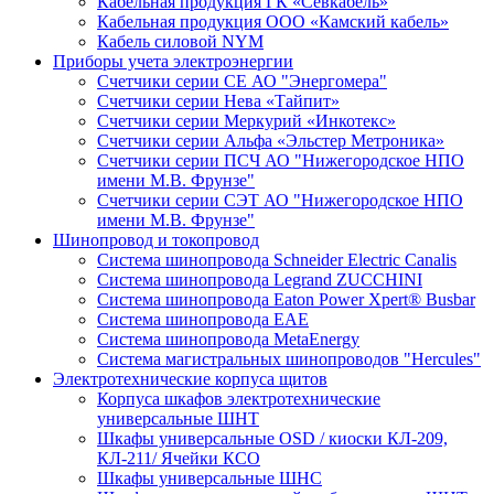
Кабельная продукция ГК «Севкабель»
Кабельная продукция ООО «Камский кабель»
Кабель силовой NYM
Приборы учета электроэнергии
Счетчики серии СЕ АО "Энергомера"
Счетчики серии Нева «Тайпит»
Счетчики серии Меркурий «Инкотекс»
Счетчики серии Альфа «Эльстер Метроника»
Счетчики серии ПСЧ АО "Нижегородское НПО
имени М.В. Фрунзе"
Счетчики серии СЭТ АО "Нижегородское НПО
имени М.В. Фрунзе"
Шинопровод и токопровод
Система шинопровода Schneider Electric Canalis
Система шинопровода Legrand ZUCCHINI
Система шинопровода Eaton Power Xpert® Busbar
Система шинопровода EAE
Система шинопровода MetaEnergy
Система магистральных шинопроводов "Hercules"
Электротехнические корпуса щитов
Корпуса шкафов электротехнические
универсальные ШНТ
Шкафы универсальные OSD / киоски КЛ-209,
КЛ-211/ Ячейки КСО
Шкафы универсальные ШНС