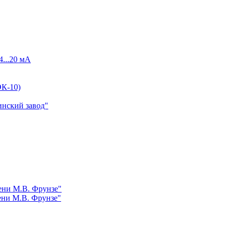
4...20 мА
К-10)
инский завод"
ни М.В. Фрунзе"
ни М.В. Фрунзе"