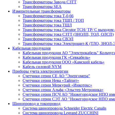
Трансформаторы Завода СЗТТ
Трансформаторы SEA
Измерительные трансформаторы
Трансформаторы тока Т-0,66
Трансформаторы тока ТШП / ТОП
Трансформаторы тока ТШЛ
Трансформаторы тока Circutor TCH/ TP/ С выходом 
Трансформаторы тока СЗТТ (ЗНОЛП, ТОЛ, ОЛСП)
Трансформаторы тока СВЭЛ
Трансформаторы тока Электрощит-К (ТЛО, ЗНОЛ-Э
Кабельная продукция
Кабельная продукция АО "Электрокабель" Кольчуг
Кабельная продукция ГК «Севкабель»
Кабельная продукция ООО «Камский кабель»
Кабель силовой NYM
Приборы учета электроэнергии
Счетчики серии СЕ АО "Энергомера"
Счетчики серии Нева «Тайпит»
Счетчики серии Меркурий «Инкотекс»
Счетчики серии Альфа «Эльстер Метроника»
Счетчики серии ПСЧ АО "Нижегородское НПО име
Счетчики серии СЭТ АО "Нижегородское НПО име
Шинопровод и токопровод
Система шинопровода Schneider Electric Canalis
Система шинопровода Legrand ZUCCHINI