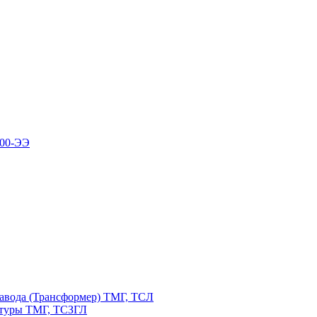
100-ЭЭ
авода (Трансформер) ТМГ, ТСЛ
атуры ТМГ, ТСЗГЛ