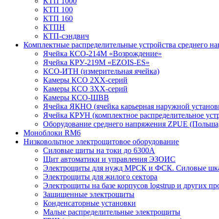
КТП 1000
КТП 100
КТП 160
КТПН
КТП-сэндвич
Комплектные распределительные устройства среднего н
Ячейка КСО-214М «Возрождение»
Ячейка КРУ-219М «EZOIS-ES»
КСО-ИТН (измерительная ячейка)
Камеры КСО 2ХХ-серий
Камеры КСО 3ХХ-серий
Камеры КСО-ШВВ
Ячейка ЯКНО (ячейка карьерная наружной установ
Ячейка КРУН (комплектное распределительное уст
Оборудование среднего напряжения ZPUE (Польша
Моноблоки RM6
Низковольтное электрощитовое оборудование
Силовые щиты на токи до 6300А
Щит автоматики и управления ЭЗОИС
Электрощиты для нужд МРСК и ФСК. Силовые ш
Электрощиты для жилого сектора
Электрощиты на базе корпусов logstrup и других п
Защищенные электрощиты
Конденсаторные установки
Малые распределительные электрощиты