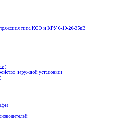
апряжения типа КСО и КРУ 6-10-20-35кВ
ки)
ройство наружной установки)
)
кафы
роизводителей