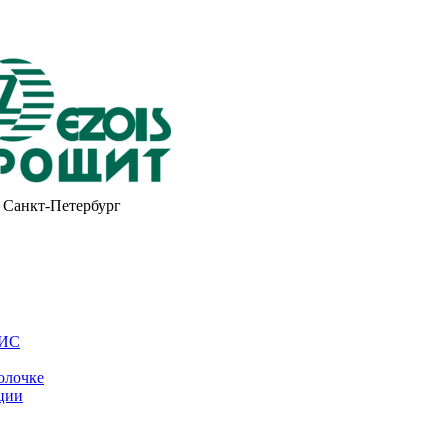
Санкт-Петербург
ОИС
олочке
ции