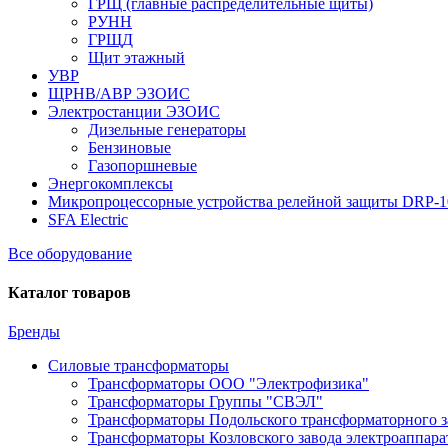
ГРЩ (главные распределительные щиты)
РУНН
ГРЩД
Щит этажный
УВР
ЩРНВ/АВР ЭЗОИС
Электростанции ЭЗОИС
Дизельные генераторы
Бензиновые
Газопоршневые
Энергокомплексы
Микропроцессорные устройства релейной защиты DRP-
SFA Electric
Все оборудование
Каталог товаров
Бренды
Силовые трансформаторы
Трансформаторы ООО "Электрофизика"
Трансформаторы Группы "СВЭЛ"
Трансформаторы Подольского трансформаторного з
Трансформаторы Козловского завода электроаппар