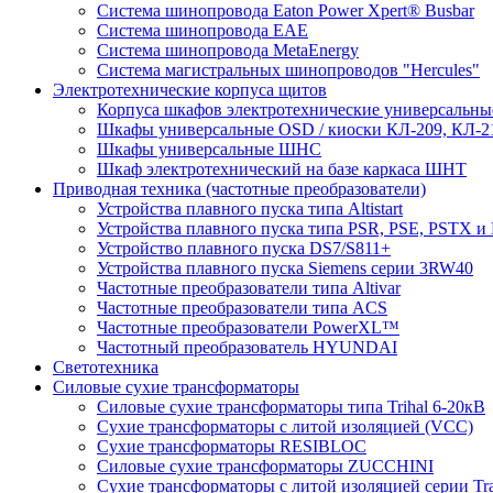
Система шинопровода Eaton Power Xpert® Busbar
Система шинопровода EAE
Система шинопровода MetaEnergy
Система магистральных шинопроводов "Hercules"
Электротехнические корпуса щитов
Корпуса шкафов электротехнические универсальн
Шкафы универсальные OSD / киоски КЛ-209, КЛ-2
Шкафы универсальные ШНС
Шкаф электротехнический на базе каркаса ШНТ
Приводная техника (частотные преобразователи)
Устройства плавного пуска типа Altistart
Устройства плавного пуска типа PSR, PSE, PSTX и
Устройство плавного пуска DS7/S811+
Устройства плавного пуска Siemens серии 3RW40
Частотные преобразователи типа Altivar
Частотные преобразователи типа ACS
Частотные преобразователи PowerXL™
Частотный преобразователь HYUNDAI
Светотехника
Силовые сухие трансформаторы
Силовые сухие трансформаторы типа Trihal 6-20кВ
Сухие трансформаторы с литой изоляцией (VCC)
Сухие трансформаторы RESIBLOC
Силовые сухие трансформаторы ZUCCHINI
Сухие трансформаторы с литой изоляцией серии Tr