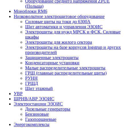
Оборудование среднего напряжения ZPUE
(Польша)
Моноблоки RM6
Низковольтное электрощитовое оборудование
Силовые щиты на токи до 6300А
Щит автоматики и управления ЭЗОИС
Электрощиты для нужд МРСК и ФСК. Силовые
шкафы
Электрощиты для жилого сектора
Электрощиты на базе корпусов logstrup и других
производителей
Защищенные электрощиты
Конденсаторные установки
Малые распределительные электрощиты
ГРЩ (главные распределительные щиты)
РУНН
ГРЩД
Щит этажный
УВР
ЩРНВ/АВР ЭЗОИС
Электростанции ЭЗОИС
Дизельные генераторы
Бензиновые
Газопоршневые
Энергокомплексы