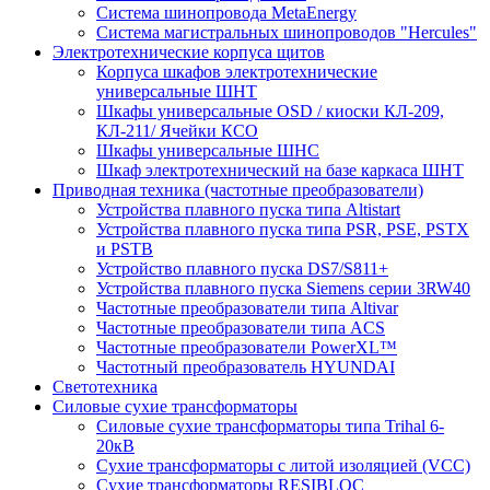
Система шинопровода MetaEnergy
Система магистральных шинопроводов "Hercules"
Электротехнические корпуса щитов
Корпуса шкафов электротехнические
универсальные ШНТ
Шкафы универсальные OSD / киоски КЛ-209,
КЛ-211/ Ячейки КСО
Шкафы универсальные ШНС
Шкаф электротехнический на базе каркаса ШНТ
Приводная техника (частотные преобразователи)
Устройства плавного пуска типа Altistart
Устройства плавного пуска типа PSR, PSE, PSTX
и PSTB
Устройство плавного пуска DS7/S811+
Устройства плавного пуска Siemens серии 3RW40
Частотные преобразователи типа Altivar
Частотные преобразователи типа ACS
Частотные преобразователи PowerXL™
Частотный преобразователь HYUNDAI
Светотехника
Силовые сухие трансформаторы
Силовые сухие трансформаторы типа Trihal 6-
20кВ
Сухие трансформаторы с литой изоляцией (VCC)
Сухие трансформаторы RESIBLOC