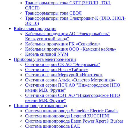
Трансформаторы тока СЗТТ (ЗНОЛП, ТОЛ,
ОЛСП)
Трансформаторы тока СВЭЛ
Трансформаторы тока Электрощит-К (ТЛО, ЗНОЛ-
ЭК-10)
Кабельная продукция
Кабельная продукция АО "Электрокабель"
Кольчугинский завод"
Кабельная продукция ГК «Севкабель»
Кабельная продукция ООО «Камский кабель»
Кабель силовой NYM
Приборы учета электроэнергии
Счетчики серии СЕ АО "Энергомера"
Счетчики серии Нева «Тайпит»
Счетчики серии Меркурий «Инкотекс»
Счетчики серии Альфа «Эльстер Метроника»
Счетчики серии ПСЧ АО "Нижегородское НПО
имени М.В. Фрунзе"
Счетчики серии СЭТ АО "Нижегородское НПО
имени М.В. Фрунзе"
Шинопровод и токопровод
Система шинопровода Schneider Electric Canalis
Система шинопровода Legrand ZUCCHINI
Система шинопровода Eaton Power Xpert® Busbar
Система шинопровода EAE