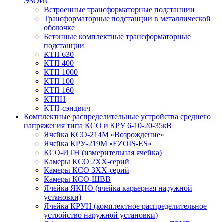
ЭЗОИС
Встроенные трансформаторные подстанции
Трансформаторные подстанции в металлической
оболочке
Бетонные комплектные трансформаторные
подстанции
КТП 630
КТП 400
КТП 1000
КТП 100
КТП 160
КТПН
КТП-сэндвич
Комплектные распределительные устройства среднего
напряжения типа КСО и КРУ 6-10-20-35кВ
Ячейка КСО-214М «Возрождение»
Ячейка КРУ-219М «EZOIS-ES»
КСО-ИТН (измерительная ячейка)
Камеры КСО 2ХХ-серий
Камеры КСО 3ХХ-серий
Камеры КСО-ШВВ
Ячейка ЯКНО (ячейка карьерная наружной
установки)
Ячейка КРУН (комплектное распределительное
устройство наружной установки)