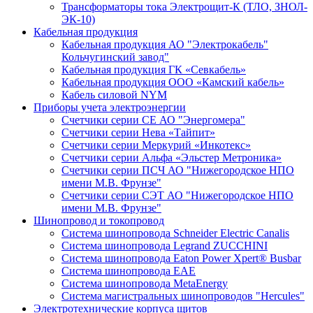
Трансформаторы тока Электрощит-К (ТЛО, ЗНОЛ-
ЭК-10)
Кабельная продукция
Кабельная продукция АО "Электрокабель"
Кольчугинский завод"
Кабельная продукция ГК «Севкабель»
Кабельная продукция ООО «Камский кабель»
Кабель силовой NYM
Приборы учета электроэнергии
Счетчики серии СЕ АО "Энергомера"
Счетчики серии Нева «Тайпит»
Счетчики серии Меркурий «Инкотекс»
Счетчики серии Альфа «Эльстер Метроника»
Счетчики серии ПСЧ АО "Нижегородское НПО
имени М.В. Фрунзе"
Счетчики серии СЭТ АО "Нижегородское НПО
имени М.В. Фрунзе"
Шинопровод и токопровод
Система шинопровода Schneider Electric Canalis
Система шинопровода Legrand ZUCCHINI
Система шинопровода Eaton Power Xpert® Busbar
Система шинопровода EAE
Система шинопровода MetaEnergy
Система магистральных шинопроводов "Hercules"
Электротехнические корпуса щитов