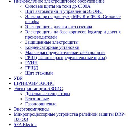
Низковольтное электрощитовое оборудование
Силовые щиты на токи до 6300А
Щит автоматики и управления ЭЗОИС
Электрощиты для нужд МРСК и ФСК. Силовые
шкафы
Электрощиты для жилого сектора
Электрощиты на базе корпусов logstrup и других
производителей
Защищенные электрощиты
Конденсаторные установки
Малые распределительные электрощиты
ГРЩ (главные распределительные щиты)
РУНН
ГРЩД
Щит этажный
УВР
ЩРНВ/АВР ЭЗОИС
Электростанции ЭЗОИС
Дизельные генераторы
Бензиновые
Газопоршневые
Энергокомплексы
Микропроцессорные устройства релейной защиты DRP-
100-ЭЭ
SFA Electric