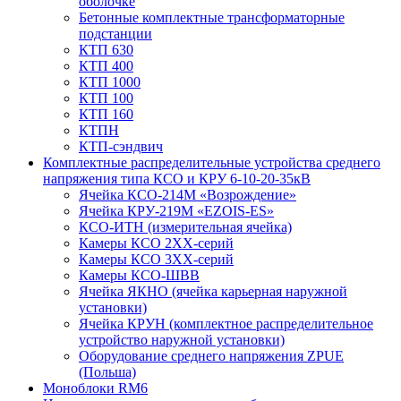
оболочке
Бетонные комплектные трансформаторные
подстанции
КТП 630
КТП 400
КТП 1000
КТП 100
КТП 160
КТПН
КТП-сэндвич
Комплектные распределительные устройства среднего
напряжения типа КСО и КРУ 6-10-20-35кВ
Ячейка КСО-214М «Возрождение»
Ячейка КРУ-219М «EZOIS-ES»
КСО-ИТН (измерительная ячейка)
Камеры КСО 2ХХ-серий
Камеры КСО 3ХХ-серий
Камеры КСО-ШВВ
Ячейка ЯКНО (ячейка карьерная наружной
установки)
Ячейка КРУН (комплектное распределительное
устройство наружной установки)
Оборудование среднего напряжения ZPUE
(Польша)
Моноблоки RM6