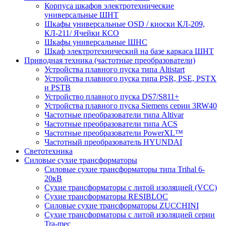
Корпуса шкафов электротехнические
универсальные ШНТ
Шкафы универсальные OSD / киоски КЛ-209,
КЛ-211/ Ячейки КСО
Шкафы универсальные ШНС
Шкаф электротехнический на базе каркаса ШНТ
Приводная техника (частотные преобразователи)
Устройства плавного пуска типа Altistart
Устройства плавного пуска типа PSR, PSE, PSTX
и PSTB
Устройство плавного пуска DS7/S811+
Устройства плавного пуска Siemens серии 3RW40
Частотные преобразователи типа Altivar
Частотные преобразователи типа ACS
Частотные преобразователи PowerXL™
Частотный преобразователь HYUNDAI
Светотехника
Силовые сухие трансформаторы
Силовые сухие трансформаторы типа Trihal 6-
20кВ
Сухие трансформаторы с литой изоляцией (VCC)
Сухие трансформаторы RESIBLOC
Силовые сухие трансформаторы ZUCCHINI
Сухие трансформаторы с литой изоляцией серии
Tra-mec