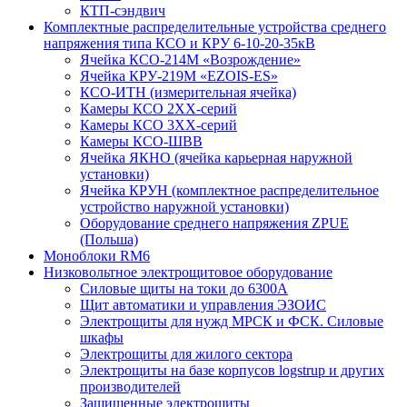
КТП-сэндвич
Комплектные распределительные устройства среднего
напряжения типа КСО и КРУ 6-10-20-35кВ
Ячейка КСО-214М «Возрождение»
Ячейка КРУ-219М «EZOIS-ES»
КСО-ИТН (измерительная ячейка)
Камеры КСО 2ХХ-серий
Камеры КСО 3ХХ-серий
Камеры КСО-ШВВ
Ячейка ЯКНО (ячейка карьерная наружной
установки)
Ячейка КРУН (комплектное распределительное
устройство наружной установки)
Оборудование среднего напряжения ZPUE
(Польша)
Моноблоки RM6
Низковольтное электрощитовое оборудование
Силовые щиты на токи до 6300А
Щит автоматики и управления ЭЗОИС
Электрощиты для нужд МРСК и ФСК. Силовые
шкафы
Электрощиты для жилого сектора
Электрощиты на базе корпусов logstrup и других
производителей
Защищенные электрощиты