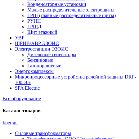
Конденсаторные установки
Малые распределительные электрощиты
ГРЩ (главные распределительные щиты)
РУНН
ГРЩД
Щит этажный
УВР
ЩРНВ/АВР ЭЗОИС
Электростанции ЭЗОИС
Дизельные генераторы
Бензиновые
Газопоршневые
Энергокомплексы
Микропроцессорные устройства релейной защиты DRP-
100-ЭЭ
SFA Electric
Все оборудование
Каталог товаров
Бренды
Силовые трансформаторы
Трансформаторы ООО "Электрофизика"