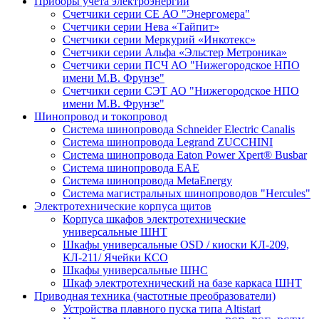
Приборы учета электроэнергии
Счетчики серии СЕ АО "Энергомера"
Счетчики серии Нева «Тайпит»
Счетчики серии Меркурий «Инкотекс»
Счетчики серии Альфа «Эльстер Метроника»
Счетчики серии ПСЧ АО "Нижегородское НПО
имени М.В. Фрунзе"
Счетчики серии СЭТ АО "Нижегородское НПО
имени М.В. Фрунзе"
Шинопровод и токопровод
Система шинопровода Schneider Electric Canalis
Система шинопровода Legrand ZUCCHINI
Система шинопровода Eaton Power Xpert® Busbar
Система шинопровода EAE
Система шинопровода MetaEnergy
Система магистральных шинопроводов "Hercules"
Электротехнические корпуса щитов
Корпуса шкафов электротехнические
универсальные ШНТ
Шкафы универсальные OSD / киоски КЛ-209,
КЛ-211/ Ячейки КСО
Шкафы универсальные ШНС
Шкаф электротехнический на базе каркаса ШНТ
Приводная техника (частотные преобразователи)
Устройства плавного пуска типа Altistart