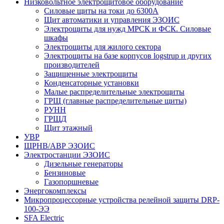
Низковольтное электрощитовое оборудование
Силовые щиты на токи до 6300А
Щит автоматики и управления ЭЗОИС
Электрощиты для нужд МРСК и ФСК. Силовые
шкафы
Электрощиты для жилого сектора
Электрощиты на базе корпусов logstrup и других
производителей
Защищенные электрощиты
Конденсаторные установки
Малые распределительные электрощиты
ГРЩ (главные распределительные щиты)
РУНН
ГРЩД
Щит этажный
УВР
ЩРНВ/АВР ЭЗОИС
Электростанции ЭЗОИС
Дизельные генераторы
Бензиновые
Газопоршневые
Энергокомплексы
Микропроцессорные устройства релейной защиты DRP-
100-ЭЭ
SFA Electric