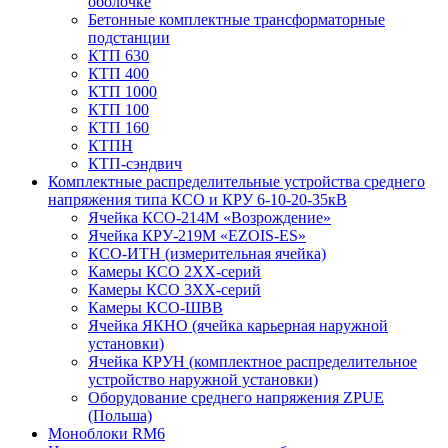
оболочке
Бетонные комплектные трансформаторные
подстанции
КТП 630
КТП 400
КТП 1000
КТП 100
КТП 160
КТПН
КТП-сэндвич
Комплектные распределительные устройства среднего
напряжения типа КСО и КРУ 6-10-20-35кВ
Ячейка КСО-214М «Возрождение»
Ячейка КРУ-219М «EZOIS-ES»
КСО-ИТН (измерительная ячейка)
Камеры КСО 2ХХ-серий
Камеры КСО 3ХХ-серий
Камеры КСО-ШВВ
Ячейка ЯКНО (ячейка карьерная наружной
установки)
Ячейка КРУН (комплектное распределительное
устройство наружной установки)
Оборудование среднего напряжения ZPUE
(Польша)
Моноблоки RM6