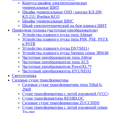
Корпуса шкафов электротехнические
универсальные ШНТ
Шкафы универсальные OSD / киоски КЛ-209,
КЛ-211/ Ячейки КСО
Шкафы универсальные ШНС
Шкаф электротехнический на базе каркаса ШНТ
Приводная техника (частотные преобразователи)
Устройства плавного пуска типа Altistart
Устройства плавного пуска типа PSR, PSE, PSTX
и PSTB
Устройство плавного пуска DS7/S811+
Устройства плавного пуска Siemens серии 3RW40
Частотные преобразователи типа Altivar
Частотные преобразователи типа ACS
Частотные преобразователи PowerXL™
Частотный преобразователь HYUNDAI
Светотехника
Силовые сухие трансформаторы
Силовые сухие трансформаторы типа Trihal 6-
20кВ
Сухие трансформаторы с литой изоляцией (VCC)
Сухие трансформаторы RESIBLOC
Силовые сухие трансформаторы ZUCCHINI
Сухие трансформаторы с литой изоляцией серии
Tra-mec