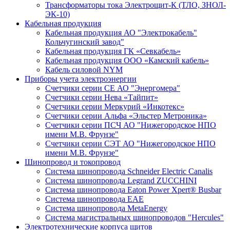
Трансформаторы тока Электрощит-К (ТЛО, ЗНОЛ-
ЭК-10)
Кабельная продукция
Кабельная продукция АО "Электрокабель"
Кольчугинский завод"
Кабельная продукция ГК «Севкабель»
Кабельная продукция ООО «Камский кабель»
Кабель силовой NYM
Приборы учета электроэнергии
Счетчики серии СЕ АО "Энергомера"
Счетчики серии Нева «Тайпит»
Счетчики серии Меркурий «Инкотекс»
Счетчики серии Альфа «Эльстер Метроника»
Счетчики серии ПСЧ АО "Нижегородское НПО
имени М.В. Фрунзе"
Счетчики серии СЭТ АО "Нижегородское НПО
имени М.В. Фрунзе"
Шинопровод и токопровод
Система шинопровода Schneider Electric Canalis
Система шинопровода Legrand ZUCCHINI
Система шинопровода Eaton Power Xpert® Busbar
Система шинопровода EAE
Система шинопровода MetaEnergy
Система магистральных шинопроводов "Hercules"
Электротехнические корпуса щитов