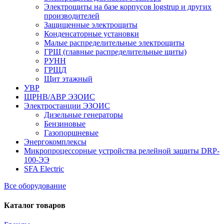
Электрощиты на базе корпусов logstrup и других
производителей
Защищенные электрощиты
Конденсаторные установки
Малые распределительные электрощиты
ГРЩ (главные распределительные щиты)
РУНН
ГРЩД
Щит этажный
УВР
ЩРНВ/АВР ЭЗОИС
Электростанции ЭЗОИС
Дизельные генераторы
Бензиновые
Газопоршневые
Энергокомплексы
Микропроцессорные устройства релейной защиты DRP-
100-ЭЭ
SFA Electric
Все оборудование
Каталог товаров