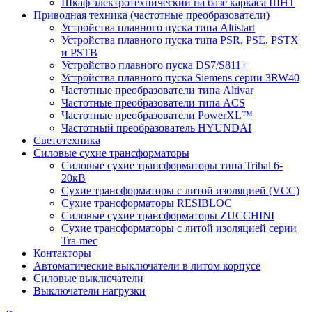
Шкаф электротехнический на базе каркаса ШНТ
Приводная техника (частотные преобразователи)
Устройства плавного пуска типа Altistart
Устройства плавного пуска типа PSR, PSE, PSTX
и PSTB
Устройство плавного пуска DS7/S811+
Устройства плавного пуска Siemens серии 3RW40
Частотные преобразователи типа Altivar
Частотные преобразователи типа ACS
Частотные преобразователи PowerXL™
Частотный преобразователь HYUNDAI
Светотехника
Силовые сухие трансформаторы
Силовые сухие трансформаторы типа Trihal 6-
20кВ
Сухие трансформаторы с литой изоляцией (VCC)
Сухие трансформаторы RESIBLOC
Силовые сухие трансформаторы ZUCCHINI
Сухие трансформаторы с литой изоляцией серии
Tra-mec
Контакторы
Автоматические выключатели в литом корпусе
Силовые выключатели
Выключатели нагрузки