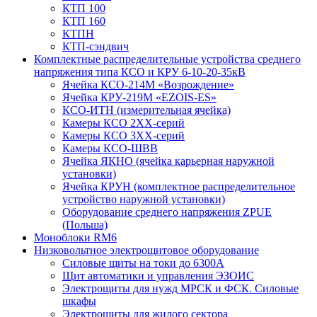
КТП 100
КТП 160
КТПН
КТП-сэндвич
Комплектные распределительные устройства среднего
напряжения типа КСО и КРУ 6-10-20-35кВ
Ячейка КСО-214М «Возрождение»
Ячейка КРУ-219М «EZOIS-ES»
КСО-ИТН (измерительная ячейка)
Камеры КСО 2ХХ-серий
Камеры КСО 3ХХ-серий
Камеры КСО-ШВВ
Ячейка ЯКНО (ячейка карьерная наружной
установки)
Ячейка КРУН (комплектное распределительное
устройство наружной установки)
Оборудование среднего напряжения ZPUE
(Польша)
Моноблоки RM6
Низковольтное электрощитовое оборудование
Силовые щиты на токи до 6300А
Щит автоматики и управления ЭЗОИС
Электрощиты для нужд МРСК и ФСК. Силовые
шкафы
Электрощиты для жилого сектора