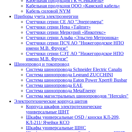
Кабельная продукция ГК «Севкабель»
Кабельная продукция ООО «Камский кабель»
Кабель силовой NYM
Приборы учета электроэнергии
Счетчики серии СЕ АО "Энергомера"
Счетчики серии Нева «Тайпит»
Счетчики серии Меркурий «Инкотекс»
Счетчики серии Альфа «Эльстер Метроника»
Счетчики серии ПСЧ АО "Нижегородское НПО
имени М.В. Фрунзе"
Счетчики серии СЭТ АО "Нижегородское НПО
имени М.В. Фрунзе"
Шинопровод и токопровод
Система шинопровода Schneider Electric Canalis
Система шинопровода Legrand ZUCCHINI
Система шинопровода Eaton Power Xpert® Busbar
Система шинопровода EAE
Система шинопровода MetaEnergy
Система магистральных шинопроводов "Hercules"
Электротехнические корпуса щитов
Корпуса шкафов электротехнические
универсальные ШНТ
Шкафы универсальные OSD / киоски КЛ-209,
КЛ-211/ Ячейки КСО
Шкафы универсальные ШНС