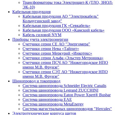
Трансформаторы тока Электрощит-К (ТЛО, ЗНОЛ-
ЭК-10)
Кабельная продукция
Кабельная продукция АО "Электрокабель"
Кольчугинский завод"
Кабельная продукция ГК «Севкабель»
Кабельная продукция ООО «Камский кабель»
Кабель силовой NYM
Приборы учета электроэнергии
Счетчики серии СЕ АО "Энергомера"
Счетчики серии Нева «Тайпит»
Счетчики серии Меркурий «Инкотекс»
Счетчики серии Альфа «Эльстер Метроника»
Счетчики серии ПСЧ АО "Нижегородское НПО
имени М.В. Фрунзе"
Счетчики серии СЭТ АО "Нижегородское НПО
имени М.В. Фрунзе"
Шинопровод и токопровод
Система шинопровода Schneider Electric Canalis
Система шинопровода Legrand ZUCCHINI
Система шинопровода Eaton Power Xpert® Busbar
Система шинопровода EAE
Система шинопровода MetaEnergy
Система магистральных шинопроводов "Hercules"
Электротехнические корпуса щитов