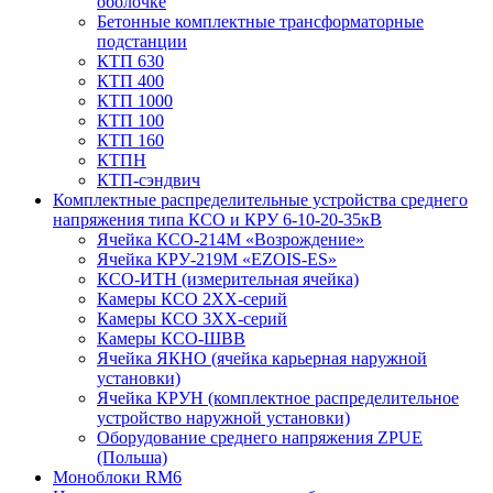
оболочке
Бетонные комплектные трансформаторные
подстанции
КТП 630
КТП 400
КТП 1000
КТП 100
КТП 160
КТПН
КТП-сэндвич
Комплектные распределительные устройства среднего
напряжения типа КСО и КРУ 6-10-20-35кВ
Ячейка КСО-214М «Возрождение»
Ячейка КРУ-219М «EZOIS-ES»
КСО-ИТН (измерительная ячейка)
Камеры КСО 2ХХ-серий
Камеры КСО 3ХХ-серий
Камеры КСО-ШВВ
Ячейка ЯКНО (ячейка карьерная наружной
установки)
Ячейка КРУН (комплектное распределительное
устройство наружной установки)
Оборудование среднего напряжения ZPUE
(Польша)
Моноблоки RM6