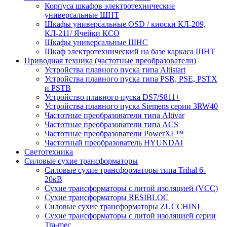
Корпуса шкафов электротехнические
универсальные ШНТ
Шкафы универсальные OSD / киоски КЛ-209,
КЛ-211/ Ячейки КСО
Шкафы универсальные ШНС
Шкаф электротехнический на базе каркаса ШНТ
Приводная техника (частотные преобразователи)
Устройства плавного пуска типа Altistart
Устройства плавного пуска типа PSR, PSE, PSTX
и PSTB
Устройство плавного пуска DS7/S811+
Устройства плавного пуска Siemens серии 3RW40
Частотные преобразователи типа Altivar
Частотные преобразователи типа ACS
Частотные преобразователи PowerXL™
Частотный преобразователь HYUNDAI
Светотехника
Силовые сухие трансформаторы
Силовые сухие трансформаторы типа Trihal 6-
20кВ
Сухие трансформаторы с литой изоляцией (VCC)
Сухие трансформаторы RESIBLOC
Силовые сухие трансформаторы ZUCCHINI
Сухие трансформаторы с литой изоляцией серии
Tra-mec