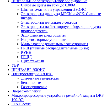
Низковольтное электрощитовое оборудование
Силовые щиты на токи до 6300А
Щит автоматики и управления ЭЗОИС
Электрощиты для нужд МРСК и ФСК. Силовые
шкафы
Электрощиты для жилого сектора
Электрощиты на базе корпусов logstrup и других
производителей
Защищенные электрощиты
Конденсаторные установки
Малые распределительные электрощиты
ГРЩ (главные распределительные щиты)
РУНН
ГРЩД
Щит этажный
УВР
ЩРНВ/АВР ЭЗОИС
Электростанции ЭЗОИС
Дизельные генераторы
Бензиновые
Газопоршневые
Энергокомплексы
Микропроцессорные устройства релейной защиты DRP-
100-ЭЭ
SFA Electric