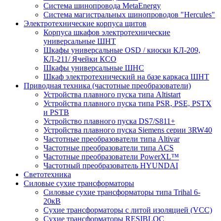
Система шинопровода MetaEnergy
Система магистральных шинопроводов "Hercules"
Электротехнические корпуса щитов
Корпуса шкафов электротехнические
универсальные ШНТ
Шкафы универсальные OSD / киоски КЛ-209,
КЛ-211/ Ячейки КСО
Шкафы универсальные ШНС
Шкаф электротехнический на базе каркаса ШНТ
Приводная техника (частотные преобразователи)
Устройства плавного пуска типа Altistart
Устройства плавного пуска типа PSR, PSE, PSTX
и PSTB
Устройство плавного пуска DS7/S811+
Устройства плавного пуска Siemens серии 3RW40
Частотные преобразователи типа Altivar
Частотные преобразователи типа ACS
Частотные преобразователи PowerXL™
Частотный преобразователь HYUNDAI
Светотехника
Силовые сухие трансформаторы
Силовые сухие трансформаторы типа Trihal 6-
20кВ
Сухие трансформаторы с литой изоляцией (VCC)
Сухие трансформаторы RESIBLOC