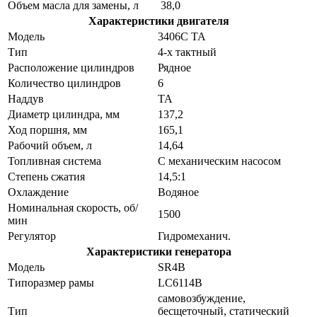
Объем масла для замены, л
38,0
Характеристики двигателя
Модель
3406С TA
Тип
4-х тактный
Расположение цилиндров
Рядное
Количество цилиндров
6
Наддув
ТА
Диаметр цилиндра, мм
137,2
Ход поршня, мм
165,1
Рабочий объем, л
14,64
Топливная система
С механическим насосом
Степень сжатия
14,5:1
Охлаждение
Водяное
Номинальная скорость, об/
1500
мин
Регулятор
Гидромеханич.
Характеристики генератора
Модель
SR4B
Типоразмер рамы
LC6114В
самовозбуждение,
Тип
бесщеточный, статический