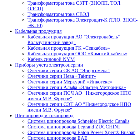
Трансформаторы тока СЗТТ (ЗНОЛП, ТОЛ,
ОЛСП)
Трансформаторы тока СВЭЛ
Трансформаторы тока Электрощит-К (ТЛО, ЗНОЛ-
ЭК-10)
Кабельная продукция
Кабельная продукция АО "Электрокабель"
Кольчугинский завод"
Кабельная продукция ГК «Севкабель»
Кабельная продукция ООО «Камский кабель»
Кабель силовой NYM
Приборы учета электроэнергии
Счетчики серии СЕ АО "Энергомера"
Счетчики серии Нева «Тайпит»
Счетчики серии Меркурий «Инкотекс»
Счетчики серии Альфа «Эльстер Метроника»
Счетчики серии ПСЧ АО "Нижегородское НПО
имени М.В. Фрунзе"
Счетчики серии СЭТ АО "Нижегородское НПО
имени М.В. Фрунзе"
Шинопровод и токопровод
Система шинопровода Schneider Electric Canalis
Система шинопровода Legrand ZUCCHINI
Система шинопровода Eaton Power Xpert® Busbar
Система шинопровода EAE