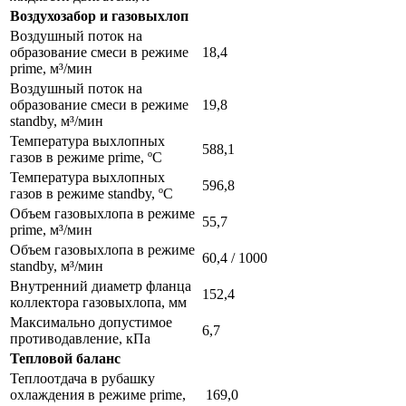
Воздухозабор и газовыхлоп
Воздушный поток на
образование смеси в режиме
18,4
prime, м³/мин
Воздушный поток на
образование смеси в режиме
19,8
standby, м³/мин
Температура выхлопных
588,1
газов в режиме prime, ºС
Температура выхлопных
596,8
газов в режиме standby, ºС
Объем газовыхлопа в режиме
55,7
prime, м³/мин
Объем газовыхлопа в режиме
60,4 / 1000
standby, м³/мин
Внутренний диаметр фланца
152,4
коллектора газовыхлопа, мм
Максимально допустимое
6,7
противодавление, кПа
Тепловой баланс
Теплоотдача в рубашку
охлаждения в режиме prime,
169,0