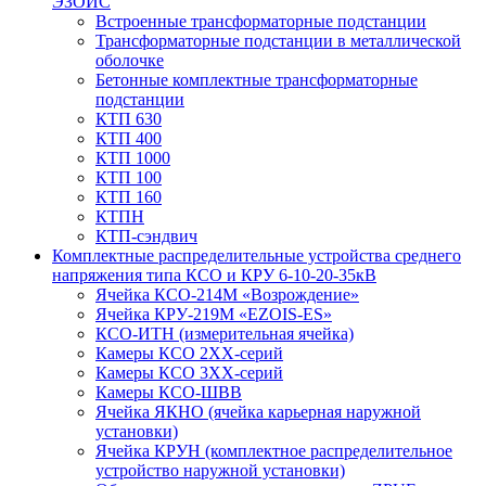
ЭЗОИС
Встроенные трансформаторные подстанции
Трансформаторные подстанции в металлической
оболочке
Бетонные комплектные трансформаторные
подстанции
КТП 630
КТП 400
КТП 1000
КТП 100
КТП 160
КТПН
КТП-сэндвич
Комплектные распределительные устройства среднего
напряжения типа КСО и КРУ 6-10-20-35кВ
Ячейка КСО-214М «Возрождение»
Ячейка КРУ-219М «EZOIS-ES»
КСО-ИТН (измерительная ячейка)
Камеры КСО 2ХХ-серий
Камеры КСО 3ХХ-серий
Камеры КСО-ШВВ
Ячейка ЯКНО (ячейка карьерная наружной
установки)
Ячейка КРУН (комплектное распределительное
устройство наружной установки)