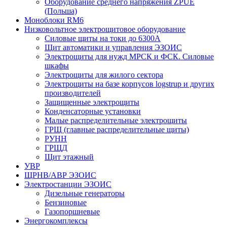
Оборудование среднего напряжения ZPUE
(Польша)
Моноблоки RM6
Низковольтное электрощитовое оборудование
Силовые щиты на токи до 6300А
Щит автоматики и управления ЭЗОИС
Электрощиты для нужд МРСК и ФСК. Силовые
шкафы
Электрощиты для жилого сектора
Электрощиты на базе корпусов logstrup и других
производителей
Защищенные электрощиты
Конденсаторные установки
Малые распределительные электрощиты
ГРЩ (главные распределительные щиты)
РУНН
ГРЩД
Щит этажный
УВР
ЩРНВ/АВР ЭЗОИС
Электростанции ЭЗОИС
Дизельные генераторы
Бензиновые
Газопоршневые
Энергокомплексы