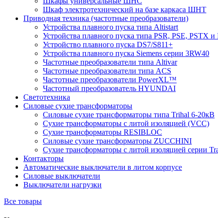
Шкафы универсальные ШНС
Шкаф электротехнический на базе каркаса ШНТ
Приводная техника (частотные преобразователи)
Устройства плавного пуска типа Altistart
Устройства плавного пуска типа PSR, PSE, PSTX и
Устройство плавного пуска DS7/S811+
Устройства плавного пуска Siemens серии 3RW40
Частотные преобразователи типа Altivar
Частотные преобразователи типа ACS
Частотные преобразователи PowerXL™
Частотный преобразователь HYUNDAI
Светотехника
Силовые сухие трансформаторы
Силовые сухие трансформаторы типа Trihal 6-20кВ
Сухие трансформаторы с литой изоляцией (VCC)
Сухие трансформаторы RESIBLOC
Силовые сухие трансформаторы ZUCCHINI
Сухие трансформаторы с литой изоляцией серии Tr
Контакторы
Автоматические выключатели в литом корпусе
Силовые выключатели
Выключатели нагрузки
Все товары