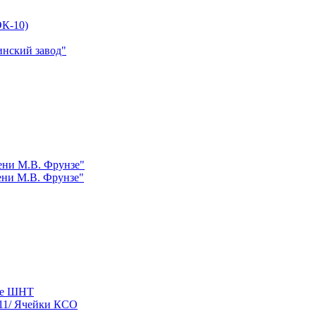
К-10)
инский завод"
ни М.В. Фрунзе"
ни М.В. Фрунзе"
ые ШНТ
11/ Ячейки КСО