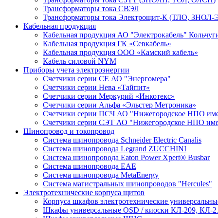
Трансформаторы тока СВЭЛ
Трансформаторы тока Электрощит-К (ТЛО, ЗНОЛ-Э
Кабельная продукция
Кабельная продукция АО "Электрокабель" Кольчуг
Кабельная продукция ГК «Севкабель»
Кабельная продукция ООО «Камский кабель»
Кабель силовой NYM
Приборы учета электроэнергии
Счетчики серии СЕ АО "Энергомера"
Счетчики серии Нева «Тайпит»
Счетчики серии Меркурий «Инкотекс»
Счетчики серии Альфа «Эльстер Метроника»
Счетчики серии ПСЧ АО "Нижегородское НПО име
Счетчики серии СЭТ АО "Нижегородское НПО име
Шинопровод и токопровод
Система шинопровода Schneider Electric Canalis
Система шинопровода Legrand ZUCCHINI
Система шинопровода Eaton Power Xpert® Busbar
Система шинопровода EAE
Система шинопровода MetaEnergy
Система магистральных шинопроводов "Hercules"
Электротехнические корпуса щитов
Корпуса шкафов электротехнические универсальн
Шкафы универсальные OSD / киоски КЛ-209, КЛ-2