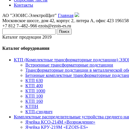
Контакты
АО "ЭЗОИС-ЭлектроЩит"
Главная
Московское шоссе, дом 42, корпус 2, литера А, офис 423
196158
+7 812 7–482–966
ezois@ezois-es.ru
Поиск
Каталог продукции 2019
Каталог оборудования
КТП (Комплектные трансформаторные подстанции) ЭЗ
Встроенные трансформаторные подстанции
Трансформаторные подстанции в металлической об
Бетонные комплектные трансформаторные подстан
КТП 630
КТП 400
КТП 1000
КТП 100
КТП 160
КТПН
КТП-сэндвич
Комплектные распределительные устройства среднего н
Ячейка КСО-214М «Возрождение»
Ячейка КРУ-219М «EZOIS-ES»