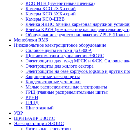
КСО-ИТН (измерительная ячейка)
Камеры КСО 2ХХ-серий
Камеры КСО 3ХХ-серий
Камеры КСО-ШВВ
Ячейка ЯКНО (ячейка карьерная наружной установ
Ячейка КРУН (комплектное распределительное уст
Оборудование среднего напряжения ZPUE (Польша
Моноблоки RM6
Низковольтное электрощитовое оборудование
Силовые щиты на токи до 6300А
Щит автоматики и управления ЭЗОИС
Электрощиты для нужд МРСК и ФСК. Силовые ш
Электрощиты для жилого сектора
Электрощиты на базе корпусов logstrup и других п
Защищенные электрощиты
Конденсаторные установки
Малые распределительные электрощиты
ГРЩ (главные распределительные щиты)
РУНН
ГРЩД
Щит этажный
УВР
ЩРНВ/АВР ЭЗОИС
Электростанции ЭЗОИС
Дизельные генераторы