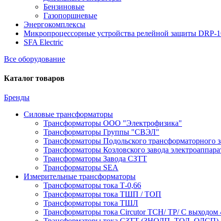
Бензиновые
Газопоршневые
Энергокомплексы
Микропроцессорные устройства релейной защиты DRP-
SFA Electric
Все оборудование
Каталог товаров
Бренды
Силовые трансформаторы
Трансформаторы ООО "Электрофизика"
Трансформаторы Группы "СВЭЛ"
Трансформаторы Подольского трансформаторного з
Трансформаторы Козловского завода электроаппар
Трансформаторы Завода СЗТТ
Трансформаторы SEA
Измерительные трансформаторы
Трансформаторы тока Т-0,66
Трансформаторы тока ТШП / ТОП
Трансформаторы тока ТШЛ
Трансформаторы тока Circutor TCH/ TP/ С выходом 
Трансформаторы тока СЗТТ (ЗНОЛП, ТОЛ, ОЛСП)