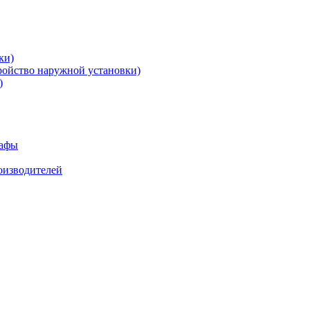
ки)
ройство наружной установки)
)
кафы
роизводителей