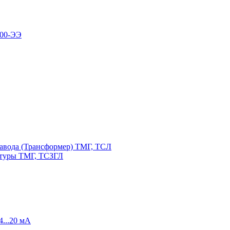
100-ЭЭ
авода (Трансформер) ТМГ, ТСЛ
атуры ТМГ, ТСЗГЛ
4...20 мА