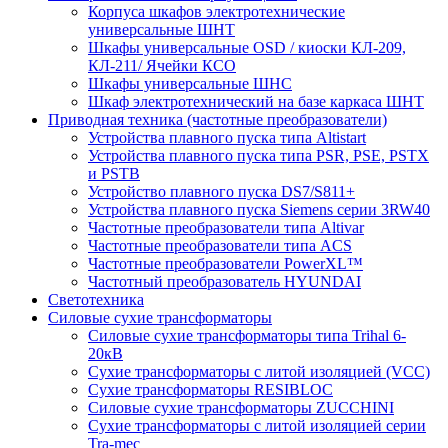
Корпуса шкафов электротехнические
универсальные ШНТ
Шкафы универсальные OSD / киоски КЛ-209,
КЛ-211/ Ячейки КСО
Шкафы универсальные ШНС
Шкаф электротехнический на базе каркаса ШНТ
Приводная техника (частотные преобразователи)
Устройства плавного пуска типа Altistart
Устройства плавного пуска типа PSR, PSE, PSTX
и PSTB
Устройство плавного пуска DS7/S811+
Устройства плавного пуска Siemens серии 3RW40
Частотные преобразователи типа Altivar
Частотные преобразователи типа ACS
Частотные преобразователи PowerXL™
Частотный преобразователь HYUNDAI
Светотехника
Силовые сухие трансформаторы
Силовые сухие трансформаторы типа Trihal 6-
20кВ
Сухие трансформаторы с литой изоляцией (VCC)
Сухие трансформаторы RESIBLOC
Силовые сухие трансформаторы ZUCCHINI
Сухие трансформаторы с литой изоляцией серии
Tra-mec