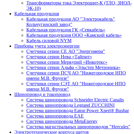
Трансформаторы тока Электрощит-К (ТЛО, ЗНОЛ-
ЭК-10)
Кабельная продукция
Кабельная продукция АО "Электрокабель"
Кольчугинский завод"
Кабельная продукция ГК «Севкабель»
Кабельная продукция ООО «Камский кабель»
Кабель силовой NYM
Приборы учета электроэнергии
Счетчики серии СЕ АО "Энергомера"
Счетчики серии Нева «Тайпит»
Счетчики серии Меркурий «Инкотекс»
Счетчики серии Альфа «Эльстер Метроника»
Счетчики серии ПСЧ АО "Нижегородское НПО
имени М.В. Фрунзе"
Счетчики серии СЭТ АО "Нижегородское НПО
имени М.В. Фрунзе"
Шинопровод и токопровод
Система шинопровода Schneider Electric Canalis
Система шинопровода Legrand ZUCCHINI
Система шинопровода Eaton Power Xpert® Busbar
Система шинопровода EAE
Система шинопровода MetaEnergy
Система магистральных шинопроводов "Hercules"
Электротехнические корпуса щитов