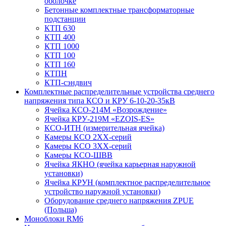
оболочке
Бетонные комплектные трансформаторные
подстанции
КТП 630
КТП 400
КТП 1000
КТП 100
КТП 160
КТПН
КТП-сэндвич
Комплектные распределительные устройства среднего
напряжения типа КСО и КРУ 6-10-20-35кВ
Ячейка КСО-214М «Возрождение»
Ячейка КРУ-219М «EZOIS-ES»
КСО-ИТН (измерительная ячейка)
Камеры КСО 2ХХ-серий
Камеры КСО 3ХХ-серий
Камеры КСО-ШВВ
Ячейка ЯКНО (ячейка карьерная наружной
установки)
Ячейка КРУН (комплектное распределительное
устройство наружной установки)
Оборудование среднего напряжения ZPUE
(Польша)
Моноблоки RM6