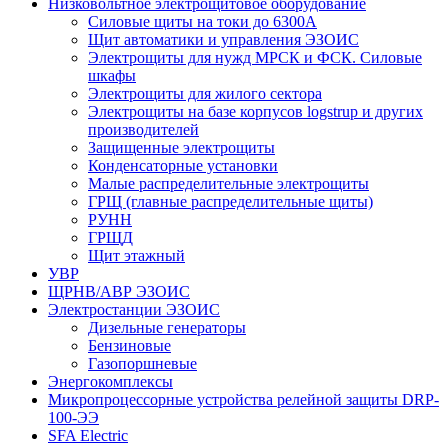
Низковольтное электрощитовое оборудование
Силовые щиты на токи до 6300А
Щит автоматики и управления ЭЗОИС
Электрощиты для нужд МРСК и ФСК. Силовые
шкафы
Электрощиты для жилого сектора
Электрощиты на базе корпусов logstrup и других
производителей
Защищенные электрощиты
Конденсаторные установки
Малые распределительные электрощиты
ГРЩ (главные распределительные щиты)
РУНН
ГРЩД
Щит этажный
УВР
ЩРНВ/АВР ЭЗОИС
Электростанции ЭЗОИС
Дизельные генераторы
Бензиновые
Газопоршневые
Энергокомплексы
Микропроцессорные устройства релейной защиты DRP-
100-ЭЭ
SFA Electric