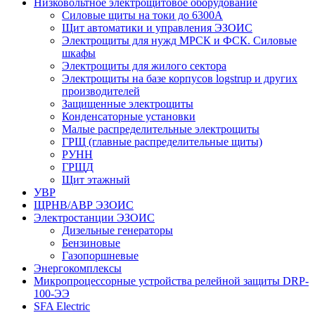
Низковольтное электрощитовое оборудование
Силовые щиты на токи до 6300А
Щит автоматики и управления ЭЗОИС
Электрощиты для нужд МРСК и ФСК. Силовые
шкафы
Электрощиты для жилого сектора
Электрощиты на базе корпусов logstrup и других
производителей
Защищенные электрощиты
Конденсаторные установки
Малые распределительные электрощиты
ГРЩ (главные распределительные щиты)
РУНН
ГРЩД
Щит этажный
УВР
ЩРНВ/АВР ЭЗОИС
Электростанции ЭЗОИС
Дизельные генераторы
Бензиновые
Газопоршневые
Энергокомплексы
Микропроцессорные устройства релейной защиты DRP-
100-ЭЭ
SFA Electric