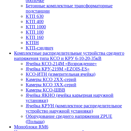
оболочке
Бетонные комплектные трансформаторные
подстанции
КТП 630
КТП 400
КТП 1000
КТП 100
КТП 160
КТПН
КТП-сэндвич
Комплектные распределительные устройства среднего
напряжения типа КСО и КРУ 6-10-20-35кВ
Ячейка КСО-214М «Возрождение»
Ячейка КРУ-219М «EZOIS-ES»
КСО-ИТН (измерительная ячейка)
Камеры КСО 2ХХ-серий
Камеры КСО 3ХХ-серий
Камеры КСО-ШВВ
Ячейка ЯКНО (ячейка карьерная наружной
установки)
Ячейка КРУН (комплектное распределительное
устройство наружной установки)
Оборудование среднего напряжения ZPUE
(Польша)
Моноблоки RM6