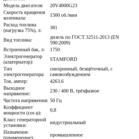
Модель двигателя:
20V4000G23
Скорость вращения
1500 об./мин
коленвала:
Расход топлива
381
(нагрузка 75%), л:
дизель по ГОСТ 32511-2013 (EN
Вид топлива:
590:2009)
Встроенный бак, л:
1750
Электрогенератор
STAMFORD
(альтернатор):
Тип
синхронный, безщёточный, с
электрогенератора:
самовозбуждением
Ток, ампер:
4263.6
Выходное
230 / 400 В, трёхфазное
напряжение:
Частота напряжения:
50 Гц
Коэффициент
0,8
мощности (cos φ):
Класс генераторной
индустриальный
установки:
Назначение
промышленное
(применение):