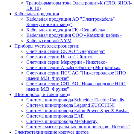
Трансформаторы тока Электрощит-К (ТЛО, ЗНОЛ-
ЭК-10)
Кабельная продукция
Кабельная продукция АО "Электрокабель"
Кольчугинский завод"
Кабельная продукция ГК «Севкабель»
Кабельная продукция ООО «Камский кабель»
Кабель силовой NYM
Приборы учета электроэнергии
Счетчики серии СЕ АО "Энергомера"
Счетчики серии Нева «Тайпит»
Счетчики серии Меркурий «Инкотекс»
Счетчики серии Альфа «Эльстер Метроника»
Счетчики серии ПСЧ АО "Нижегородское НПО
имени М.В. Фрунзе"
Счетчики серии СЭТ АО "Нижегородское НПО
имени М.В. Фрунзе"
Шинопровод и токопровод
Система шинопровода Schneider Electric Canalis
Система шинопровода Legrand ZUCCHINI
Система шинопровода Eaton Power Xpert® Busbar
Система шинопровода EAE
Система шинопровода MetaEnergy
Система магистральных шинопроводов "Hercules"
Электротехнические корпуса щитов