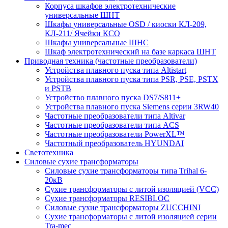
Корпуса шкафов электротехнические
универсальные ШНТ
Шкафы универсальные OSD / киоски КЛ-209,
КЛ-211/ Ячейки КСО
Шкафы универсальные ШНС
Шкаф электротехнический на базе каркаса ШНТ
Приводная техника (частотные преобразователи)
Устройства плавного пуска типа Altistart
Устройства плавного пуска типа PSR, PSE, PSTX
и PSTB
Устройство плавного пуска DS7/S811+
Устройства плавного пуска Siemens серии 3RW40
Частотные преобразователи типа Altivar
Частотные преобразователи типа ACS
Частотные преобразователи PowerXL™
Частотный преобразователь HYUNDAI
Светотехника
Силовые сухие трансформаторы
Силовые сухие трансформаторы типа Trihal 6-
20кВ
Сухие трансформаторы с литой изоляцией (VCC)
Сухие трансформаторы RESIBLOC
Силовые сухие трансформаторы ZUCCHINI
Сухие трансформаторы с литой изоляцией серии
Tra-mec