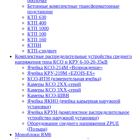
оболочке
Бетонные комплектные трансформаторные
подстанции
КТП 630
КТП 400
КТП 1000
КТП 100
КТП 160
КТПН
КТП-сэндвич
Комплектные распределительные устройства среднего
напряжения типа КСО и КРУ 6-10-20-35кВ
Ячейка КСО-214М «Возрождение»
Ячейка КРУ-219М «EZOIS-ES»
КСО-ИТН (измерительная ячейка)
Камеры КСО 2ХХ-серий
Камеры КСО 3ХХ-серий
Камеры КСО-ШВВ
Ячейка ЯКНО (ячейка карьерная наружной
установки)
Ячейка КРУН (комплектное распределительное
устройство наружной установки)
Оборудование среднего напряжения ZPUE
(Польша)
Моноблоки RM6