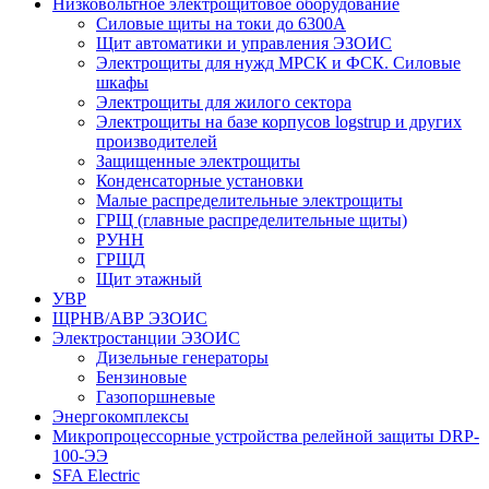
Низковольтное электрощитовое оборудование
Силовые щиты на токи до 6300А
Щит автоматики и управления ЭЗОИС
Электрощиты для нужд МРСК и ФСК. Силовые
шкафы
Электрощиты для жилого сектора
Электрощиты на базе корпусов logstrup и других
производителей
Защищенные электрощиты
Конденсаторные установки
Малые распределительные электрощиты
ГРЩ (главные распределительные щиты)
РУНН
ГРЩД
Щит этажный
УВР
ЩРНВ/АВР ЭЗОИС
Электростанции ЭЗОИС
Дизельные генераторы
Бензиновые
Газопоршневые
Энергокомплексы
Микропроцессорные устройства релейной защиты DRP-
100-ЭЭ
SFA Electric