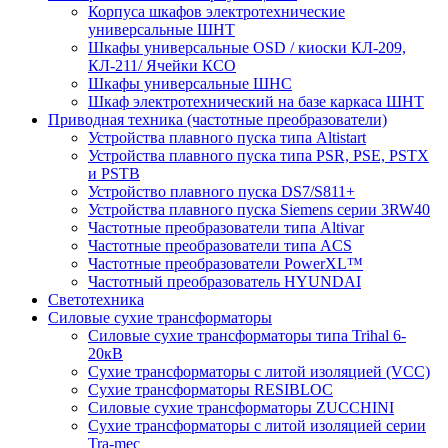
Корпуса шкафов электротехнические
универсальные ШНТ
Шкафы универсальные OSD / киоски КЛ-209,
КЛ-211/ Ячейки КСО
Шкафы универсальные ШНС
Шкаф электротехнический на базе каркаса ШНТ
Приводная техника (частотные преобразователи)
Устройства плавного пуска типа Altistart
Устройства плавного пуска типа PSR, PSE, PSTX
и PSTB
Устройство плавного пуска DS7/S811+
Устройства плавного пуска Siemens серии 3RW40
Частотные преобразователи типа Altivar
Частотные преобразователи типа ACS
Частотные преобразователи PowerXL™
Частотный преобразователь HYUNDAI
Светотехника
Силовые сухие трансформаторы
Силовые сухие трансформаторы типа Trihal 6-
20кВ
Сухие трансформаторы с литой изоляцией (VCC)
Сухие трансформаторы RESIBLOC
Силовые сухие трансформаторы ZUCCHINI
Сухие трансформаторы с литой изоляцией серии
Tra-mec