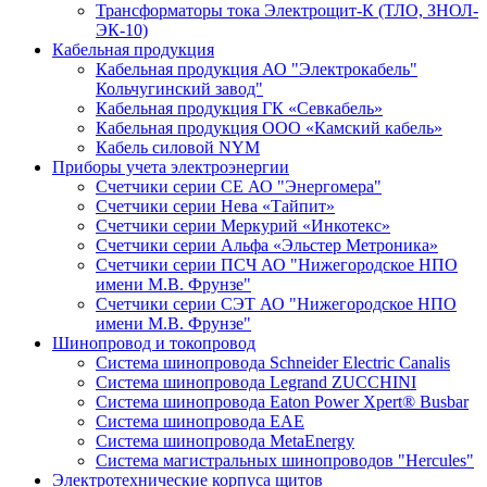
Трансформаторы тока Электрощит-К (ТЛО, ЗНОЛ-
ЭК-10)
Кабельная продукция
Кабельная продукция АО "Электрокабель"
Кольчугинский завод"
Кабельная продукция ГК «Севкабель»
Кабельная продукция ООО «Камский кабель»
Кабель силовой NYM
Приборы учета электроэнергии
Счетчики серии СЕ АО "Энергомера"
Счетчики серии Нева «Тайпит»
Счетчики серии Меркурий «Инкотекс»
Счетчики серии Альфа «Эльстер Метроника»
Счетчики серии ПСЧ АО "Нижегородское НПО
имени М.В. Фрунзе"
Счетчики серии СЭТ АО "Нижегородское НПО
имени М.В. Фрунзе"
Шинопровод и токопровод
Система шинопровода Schneider Electric Canalis
Система шинопровода Legrand ZUCCHINI
Система шинопровода Eaton Power Xpert® Busbar
Система шинопровода EAE
Система шинопровода MetaEnergy
Система магистральных шинопроводов "Hercules"
Электротехнические корпуса щитов