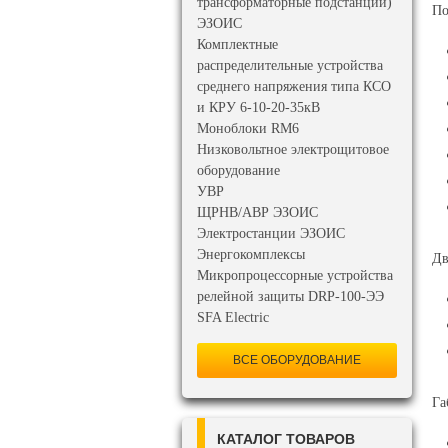
трансформаторные подстанции)
По
ЭЗОИС
Комплектные
распределительные устройства
среднего напряжения типа КСО
и КРУ 6-10-20-35кВ
Моноблоки RM6
Низковольтное электрощитовое
оборудование
УВР
ЩРНВ/АВР ЭЗОИС
Электростанции ЭЗОИС
Энергокомплексы
Дв
Микропроцессорные устройства
релейной защиты DRP-100-ЭЭ
SFA Electric
ВСЕ ОБОРУДОВАНИЕ
Га
КАТАЛОГ ТОВАРОВ