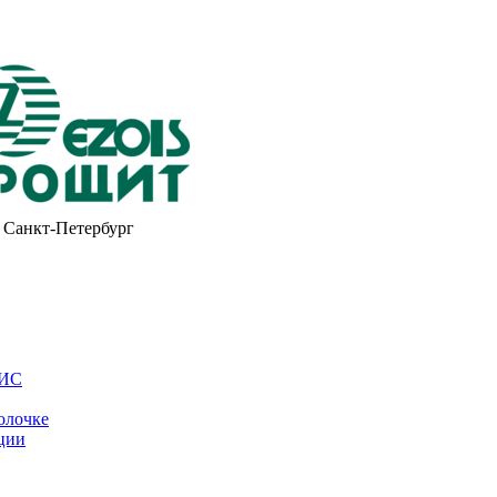
Санкт-Петербург
ОИС
олочке
ции