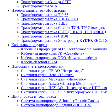
Трансформаторы Завода СЗТТ
Трансформаторы SEA
Измерительные трансформаторы
Трансформаторы тока Т-0,66
Трансформаторы тока ТШП / ТОП
Трансформаторы тока ТШЛ
Трансформаторы тока Circutor TCH/ TP/ С выходом 
Трансформаторы тока СЗТТ (ЗНОЛП, ТОЛ, ОЛСП)
Трансформаторы тока СВЭЛ
Трансформаторы тока Электрощит-К (ТЛО, ЗНОЛ-Э
Кабельная продукция
Кабельная продукция АО "Электрокабель" Кольчуг
Кабельная продукция ГК «Севкабель»
Кабельная продукция ООО «Камский кабель»
Кабель силовой NYM
Приборы учета электроэнергии
Счетчики серии СЕ АО "Энергомера"
Счетчики серии Нева «Тайпит»
Счетчики серии Меркурий «Инкотекс»
Счетчики серии Альфа «Эльстер Метроника»
Счетчики серии ПСЧ АО "Нижегородское НПО име
Счетчики серии СЭТ АО "Нижегородское НПО име
Шинопровод и токопровод
Система шинопровода Schneider Electric Canalis
Система шинопровода Legrand ZUCCHINI