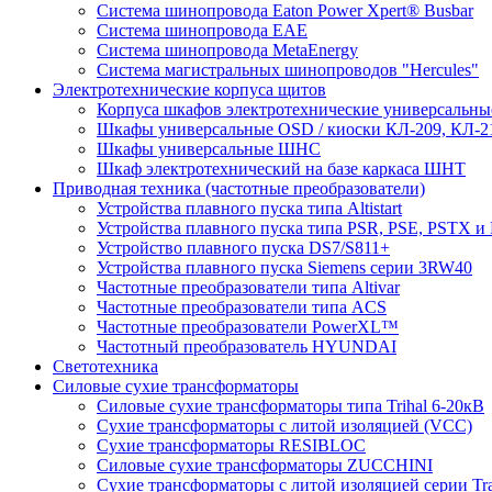
Система шинопровода Eaton Power Xpert® Busbar
Система шинопровода EAE
Система шинопровода MetaEnergy
Система магистральных шинопроводов "Hercules"
Электротехнические корпуса щитов
Корпуса шкафов электротехнические универсальн
Шкафы универсальные OSD / киоски КЛ-209, КЛ-2
Шкафы универсальные ШНС
Шкаф электротехнический на базе каркаса ШНТ
Приводная техника (частотные преобразователи)
Устройства плавного пуска типа Altistart
Устройства плавного пуска типа PSR, PSE, PSTX и
Устройство плавного пуска DS7/S811+
Устройства плавного пуска Siemens серии 3RW40
Частотные преобразователи типа Altivar
Частотные преобразователи типа ACS
Частотные преобразователи PowerXL™
Частотный преобразователь HYUNDAI
Светотехника
Силовые сухие трансформаторы
Силовые сухие трансформаторы типа Trihal 6-20кВ
Сухие трансформаторы с литой изоляцией (VCC)
Сухие трансформаторы RESIBLOC
Силовые сухие трансформаторы ZUCCHINI
Сухие трансформаторы с литой изоляцией серии Tr