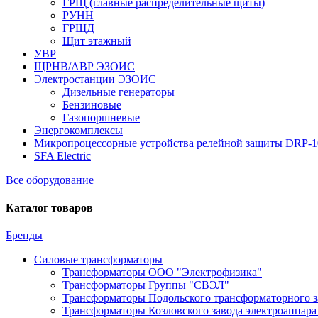
ГРЩ (главные распределительные щиты)
РУНН
ГРЩД
Щит этажный
УВР
ЩРНВ/АВР ЭЗОИС
Электростанции ЭЗОИС
Дизельные генераторы
Бензиновые
Газопоршневые
Энергокомплексы
Микропроцессорные устройства релейной защиты DRP-
SFA Electric
Все оборудование
Каталог товаров
Бренды
Силовые трансформаторы
Трансформаторы ООО "Электрофизика"
Трансформаторы Группы "СВЭЛ"
Трансформаторы Подольского трансформаторного з
Трансформаторы Козловского завода электроаппар