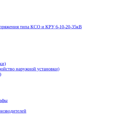
апряжения типа КСО и КРУ 6-10-20-35кВ
ки)
ройство наружной установки)
)
кафы
роизводителей