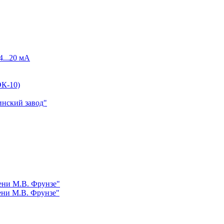
4...20 мА
К-10)
инский завод"
ни М.В. Фрунзе"
ни М.В. Фрунзе"