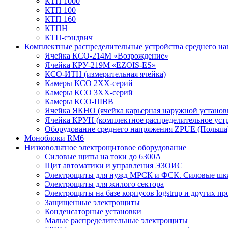
КТП 1000
КТП 100
КТП 160
КТПН
КТП-сэндвич
Комплектные распределительные устройства среднего н
Ячейка КСО-214М «Возрождение»
Ячейка КРУ-219М «EZOIS-ES»
КСО-ИТН (измерительная ячейка)
Камеры КСО 2ХХ-серий
Камеры КСО 3ХХ-серий
Камеры КСО-ШВВ
Ячейка ЯКНО (ячейка карьерная наружной установ
Ячейка КРУН (комплектное распределительное уст
Оборудование среднего напряжения ZPUE (Польша
Моноблоки RM6
Низковольтное электрощитовое оборудование
Силовые щиты на токи до 6300А
Щит автоматики и управления ЭЗОИС
Электрощиты для нужд МРСК и ФСК. Силовые ш
Электрощиты для жилого сектора
Электрощиты на базе корпусов logstrup и других п
Защищенные электрощиты
Конденсаторные установки
Малые распределительные электрощиты