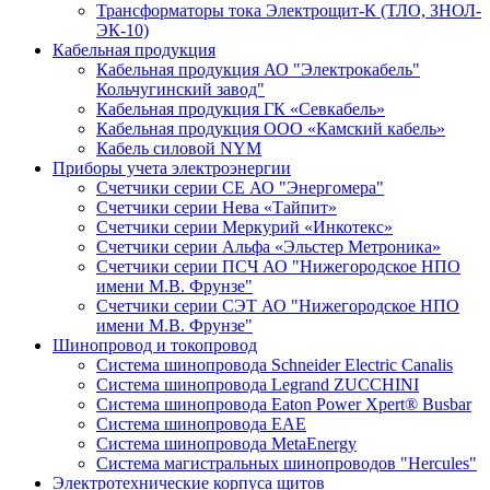
Трансформаторы тока Электрощит-К (ТЛО, ЗНОЛ-
ЭК-10)
Кабельная продукция
Кабельная продукция АО "Электрокабель"
Кольчугинский завод"
Кабельная продукция ГК «Севкабель»
Кабельная продукция ООО «Камский кабель»
Кабель силовой NYM
Приборы учета электроэнергии
Счетчики серии СЕ АО "Энергомера"
Счетчики серии Нева «Тайпит»
Счетчики серии Меркурий «Инкотекс»
Счетчики серии Альфа «Эльстер Метроника»
Счетчики серии ПСЧ АО "Нижегородское НПО
имени М.В. Фрунзе"
Счетчики серии СЭТ АО "Нижегородское НПО
имени М.В. Фрунзе"
Шинопровод и токопровод
Система шинопровода Schneider Electric Canalis
Система шинопровода Legrand ZUCCHINI
Система шинопровода Eaton Power Xpert® Busbar
Система шинопровода EAE
Система шинопровода MetaEnergy
Система магистральных шинопроводов "Hercules"
Электротехнические корпуса щитов