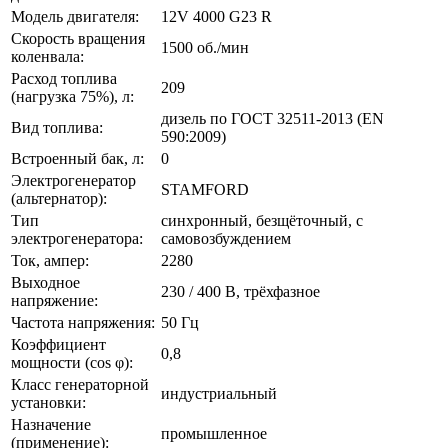
Модель двигателя:
12V 4000 G23 R
Скорость вращения
1500 об./мин
коленвала:
Расход топлива
209
(нагрузка 75%), л:
дизель по ГОСТ 32511-2013 (EN
Вид топлива:
590:2009)
Встроенный бак, л:
0
Электрогенератор
STAMFORD
(альтернатор):
Тип
синхронный, безщёточный, с
электрогенератора:
самовозбуждением
Ток, ампер:
2280
Выходное
230 / 400 В, трёхфазное
напряжение:
Частота напряжения:
50 Гц
Коэффициент
0,8
мощности (cos φ):
Класс генераторной
индустриальный
установки:
Назначение
промышленное
(применение):