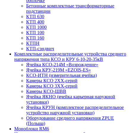
оболочке
Бетонные комплектные трансформаторные
подстанции
КТП 630
КТП 400
КТП 1000
КТП 100
КТП 160
КТПН
КТП-сэндвич
Комплектные распределительные устройства среднего
напряжения типа КСО и КРУ 6-10-20-35кВ
Ячейка КСО-214М «Возрождение»
Ячейка КРУ-219М «EZOIS-ES»
КСО-ИТН (измерительная ячейка)
Камеры КСО 2ХХ-серий
Камеры КСО 3ХХ-серий
Камеры КСО-ШВВ
Ячейка ЯКНО (ячейка карьерная наружной
установки)
Ячейка КРУН (комплектное распределительное
устройство наружной установки)
Оборудование среднего напряжения ZPUE
(Польша)
Моноблоки RM6