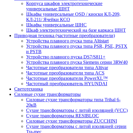
Корпуса шкафов электротехнические
универсальные ШНТ
Шкафы универсальные OSD / киоски КЛ-209,
КЛ-211/ Ячейки КСО
Шкафы универсальные ШНС
Шкаф электротехнический на базе каркаса ШНТ
Приводная техника (частотные преобразователи)
Устройства плавного пуска типа Altistart
Устройства плавного пуска типа PSR, PSE, PSTX
и PSTB
Устройство плавного пуска DS7/S811+
Устройства плавного пуска Siemens серии 3RW40
Частотные преобразователи типа Altivar
Частотные преобразователи типа ACS
Частотные преобразователи PowerXL™
Частотный преобразователь HYUNDAI
Светотехника
Силовые сухие трансформаторы
Силовые сухие трансформаторы типа Trihal 6-
20кВ
Сухие трансформаторы с литой изоляцией (VCC)
Сухие трансформаторы RESIBLOC
Силовые сухие трансформаторы ZUCCHINI
Сухие трансформаторы с литой изоляцией серии
Tra-mec