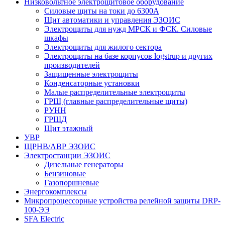
Низковольтное электрощитовое оборудование
Силовые щиты на токи до 6300А
Щит автоматики и управления ЭЗОИС
Электрощиты для нужд МРСК и ФСК. Силовые
шкафы
Электрощиты для жилого сектора
Электрощиты на базе корпусов logstrup и других
производителей
Защищенные электрощиты
Конденсаторные установки
Малые распределительные электрощиты
ГРЩ (главные распределительные щиты)
РУНН
ГРЩД
Щит этажный
УВР
ЩРНВ/АВР ЭЗОИС
Электростанции ЭЗОИС
Дизельные генераторы
Бензиновые
Газопоршневые
Энергокомплексы
Микропроцессорные устройства релейной защиты DRP-
100-ЭЭ
SFA Electric