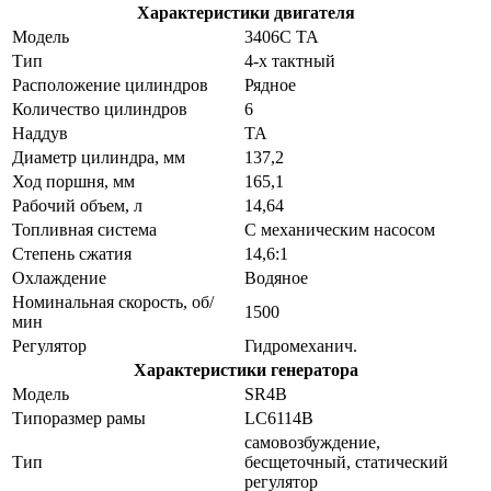
Характеристики двигателя
Модель
3406С TA
Тип
4-х тактный
Расположение цилиндров
Рядное
Количество цилиндров
6
Наддув
ТА
Диаметр цилиндра, мм
137,2
Ход поршня, мм
165,1
Рабочий объем, л
14,64
Топливная система
С механическим насосом
Степень сжатия
14,6:1
Охлаждение
Водяное
Номинальная скорость, об/
1500
мин
Регулятор
Гидромеханич.
Характеристики генератора
Модель
SR4B
Типоразмер рамы
LC6114В
самовозбуждение,
Тип
бесщеточный, статический
регулятор