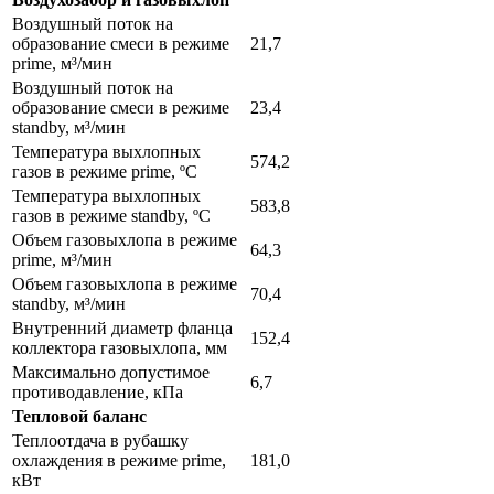
Воздушный поток на
образование смеси в режиме
21,7
prime, м³/мин
Воздушный поток на
образование смеси в режиме
23,4
standby, м³/мин
Температура выхлопных
574,2
газов в режиме prime, ºС
Температура выхлопных
583,8
газов в режиме standby, ºС
Объем газовыхлопа в режиме
64,3
prime, м³/мин
Объем газовыхлопа в режиме
70,4
standby, м³/мин
Внутренний диаметр фланца
152,4
коллектора газовыхлопа, мм
Максимально допустимое
6,7
противодавление, кПа
Тепловой баланс
Теплоотдача в рубашку
охлаждения в режиме prime,
181,0
кВт