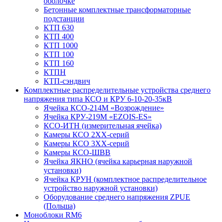
оболочке
Бетонные комплектные трансформаторные
подстанции
КТП 630
КТП 400
КТП 1000
КТП 100
КТП 160
КТПН
КТП-сэндвич
Комплектные распределительные устройства среднего
напряжения типа КСО и КРУ 6-10-20-35кВ
Ячейка КСО-214М «Возрождение»
Ячейка КРУ-219М «EZOIS-ES»
КСО-ИТН (измерительная ячейка)
Камеры КСО 2ХХ-серий
Камеры КСО 3ХХ-серий
Камеры КСО-ШВВ
Ячейка ЯКНО (ячейка карьерная наружной
установки)
Ячейка КРУН (комплектное распределительное
устройство наружной установки)
Оборудование среднего напряжения ZPUE
(Польша)
Моноблоки RM6