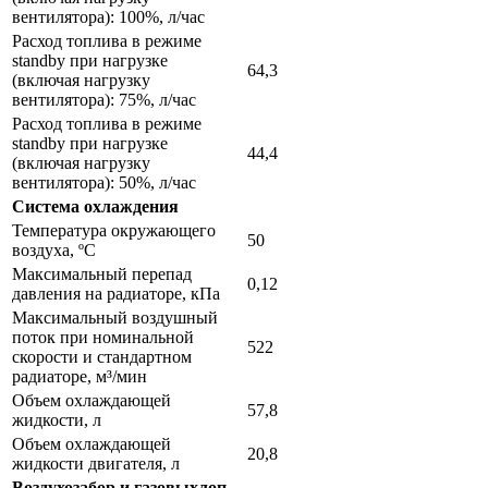
вентилятора): 100%, л/час
Расход топлива в режиме
standby при нагрузке
64,3
(включая нагрузку
вентилятора): 75%, л/час
Расход топлива в режиме
standby при нагрузке
44,4
(включая нагрузку
вентилятора): 50%, л/час
Система охлаждения
Температура окружающего
50
воздуха, ºС
Максимальный перепад
0,12
давления на радиаторе, кПа
Максимальный воздушный
поток при номинальной
522
скорости и стандартном
радиаторе, м³/мин
Объем охлаждающей
57,8
жидкости, л
Объем охлаждающей
20,8
жидкости двигателя, л
Воздухозабор и газовыхлоп