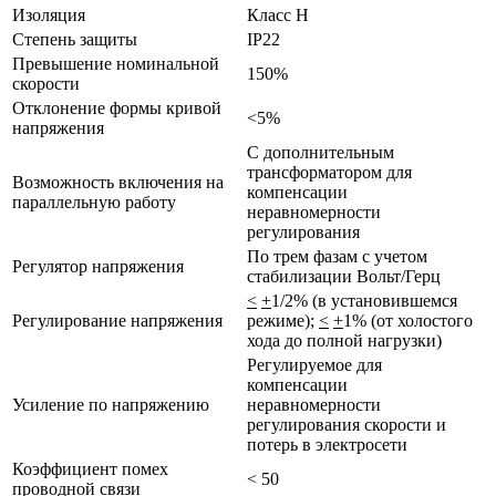
Изоляция
Класс Н
Степень защиты
IP22
Превышение номинальной
150%
скорости
Отклонение формы кривой
<5%
напряжения
С дополнительным
трансформатором для
Возможность включения на
компенсации
параллельную работу
неравномерности
регулирования
По трем фазам с учетом
Регулятор напряжения
стабилизации Вольт/Герц
<
+
1/2% (в установившемся
Регулирование напряжения
режиме);
<
+
1% (от холостого
хода до полной нагрузки)
Регулируемое для
компенсации
Усиление по напряжению
неравномерности
регулирования скорости и
потерь в электросети
Коэффициент помех
< 50
проводной связи