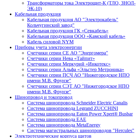
Трансформаторы тока Электрощит-К (ТЛО, ЗНОЛ-
ЭК-10)
Кабельная продукция
Кабельная продукция АО "Электрокабель"
Кольчугинский завод"
Кабельная продукция ГК «Севкабель»
Кабельная продукция ООО «Камский кабель»
Кабель силовой NYM
Приборы учета электроэнергии
Счетчики серии СЕ АО "Энергомера"
Счетчики серии Нева «Тайпит»
Счетчики серии Меркурий «Инкотекс»
Счетчики серии Альфа «Эльстер Метроника»
Счетчики серии ПСЧ АО "Нижегородское НПО
имени М.В. Фрунзе"
Счетчики серии СЭТ АО "Нижегородское НПО
имени М.В. Фрунзе"
Шинопровод и токопровод
Система шинопровода Schneider Electric Canalis
Система шинопровода Legrand ZUCCHINI
Система шинопровода Eaton Power Xpert® Busbar
Система шинопровода EAE
Система шинопровода MetaEnergy
Система магистральных шинопроводов "Hercules"
Электротехнические корпуса щитов