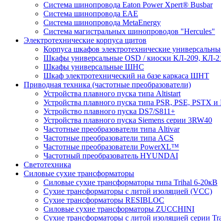
Система шинопровода Eaton Power Xpert® Busbar
Система шинопровода EAE
Система шинопровода MetaEnergy
Система магистральных шинопроводов "Hercules"
Электротехнические корпуса щитов
Корпуса шкафов электротехнические универсальн
Шкафы универсальные OSD / киоски КЛ-209, КЛ-2
Шкафы универсальные ШНС
Шкаф электротехнический на базе каркаса ШНТ
Приводная техника (частотные преобразователи)
Устройства плавного пуска типа Altistart
Устройства плавного пуска типа PSR, PSE, PSTX и
Устройство плавного пуска DS7/S811+
Устройства плавного пуска Siemens серии 3RW40
Частотные преобразователи типа Altivar
Частотные преобразователи типа ACS
Частотные преобразователи PowerXL™
Частотный преобразователь HYUNDAI
Светотехника
Силовые сухие трансформаторы
Силовые сухие трансформаторы типа Trihal 6-20кВ
Сухие трансформаторы с литой изоляцией (VCC)
Сухие трансформаторы RESIBLOC
Силовые сухие трансформаторы ZUCCHINI
Сухие трансформаторы с литой изоляцией серии Tr