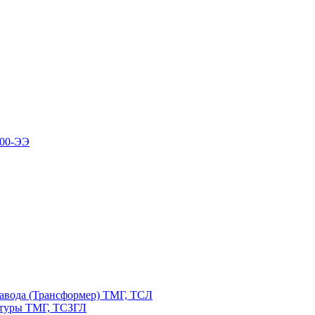
100-ЭЭ
авода (Трансформер) ТМГ, ТСЛ
атуры ТМГ, ТСЗГЛ