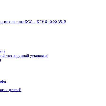
апряжения типа КСО и КРУ 6-10-20-35кВ
ки)
ройство наружной установки)
)
кафы
роизводителей