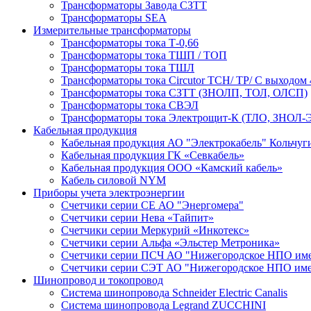
Трансформаторы Завода СЗТТ
Трансформаторы SEA
Измерительные трансформаторы
Трансформаторы тока Т-0,66
Трансформаторы тока ТШП / ТОП
Трансформаторы тока ТШЛ
Трансформаторы тока Circutor TCH/ TP/ С выходом 
Трансформаторы тока СЗТТ (ЗНОЛП, ТОЛ, ОЛСП)
Трансформаторы тока СВЭЛ
Трансформаторы тока Электрощит-К (ТЛО, ЗНОЛ-Э
Кабельная продукция
Кабельная продукция АО "Электрокабель" Кольчуг
Кабельная продукция ГК «Севкабель»
Кабельная продукция ООО «Камский кабель»
Кабель силовой NYM
Приборы учета электроэнергии
Счетчики серии СЕ АО "Энергомера"
Счетчики серии Нева «Тайпит»
Счетчики серии Меркурий «Инкотекс»
Счетчики серии Альфа «Эльстер Метроника»
Счетчики серии ПСЧ АО "Нижегородское НПО име
Счетчики серии СЭТ АО "Нижегородское НПО име
Шинопровод и токопровод
Система шинопровода Schneider Electric Canalis
Система шинопровода Legrand ZUCCHINI