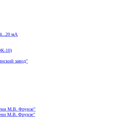
4...20 мА
К-10)
инский завод"
ни М.В. Фрунзе"
ни М.В. Фрунзе"