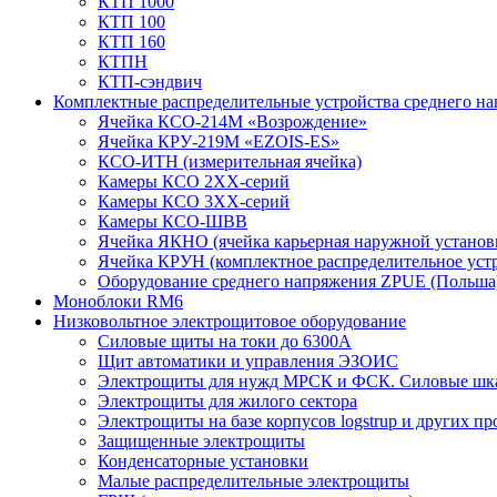
КТП 1000
КТП 100
КТП 160
КТПН
КТП-сэндвич
Комплектные распределительные устройства среднего н
Ячейка КСО-214М «Возрождение»
Ячейка КРУ-219М «EZOIS-ES»
КСО-ИТН (измерительная ячейка)
Камеры КСО 2ХХ-серий
Камеры КСО 3ХХ-серий
Камеры КСО-ШВВ
Ячейка ЯКНО (ячейка карьерная наружной установ
Ячейка КРУН (комплектное распределительное уст
Оборудование среднего напряжения ZPUE (Польша
Моноблоки RM6
Низковольтное электрощитовое оборудование
Силовые щиты на токи до 6300А
Щит автоматики и управления ЭЗОИС
Электрощиты для нужд МРСК и ФСК. Силовые ш
Электрощиты для жилого сектора
Электрощиты на базе корпусов logstrup и других п
Защищенные электрощиты
Конденсаторные установки
Малые распределительные электрощиты