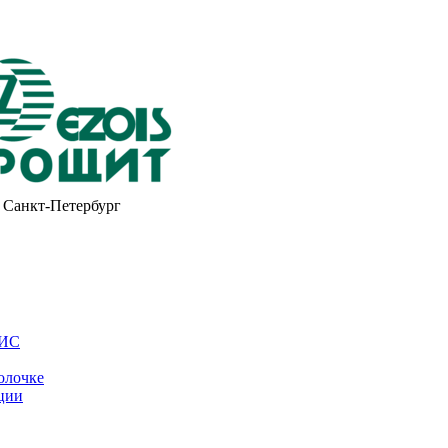
Санкт-Петербург
ОИС
олочке
ции