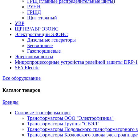
ГРЩ (главные распределительные щиты)
РУНН
ГРЩД
Щит этажный
УВР
ЩРНВ/АВР ЭЗОИС
Электростанции ЭЗОИС
Дизельные генераторы
Бензиновые
Газопоршневые
Энергокомплексы
Микропроцессорные устройства релейной защиты DRP-
SFA Electric
Все оборудование
Каталог товаров
Бренды
Силовые трансформаторы
Трансформаторы ООО "Электрофизика"
Трансформаторы Группы "СВЭЛ"
Трансформаторы Подольского трансформаторного з
Трансформаторы Козловского завода электроаппар