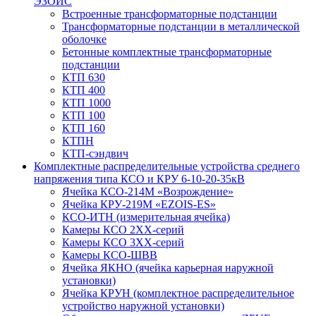
ЭЗОИС
Встроенные трансформаторные подстанции
Трансформаторные подстанции в металлической
оболочке
Бетонные комплектные трансформаторные
подстанции
КТП 630
КТП 400
КТП 1000
КТП 100
КТП 160
КТПН
КТП-сэндвич
Комплектные распределительные устройства среднего
напряжения типа КСО и КРУ 6-10-20-35кВ
Ячейка КСО-214М «Возрождение»
Ячейка КРУ-219М «EZOIS-ES»
КСО-ИТН (измерительная ячейка)
Камеры КСО 2ХХ-серий
Камеры КСО 3ХХ-серий
Камеры КСО-ШВВ
Ячейка ЯКНО (ячейка карьерная наружной
установки)
Ячейка КРУН (комплектное распределительное
устройство наружной установки)