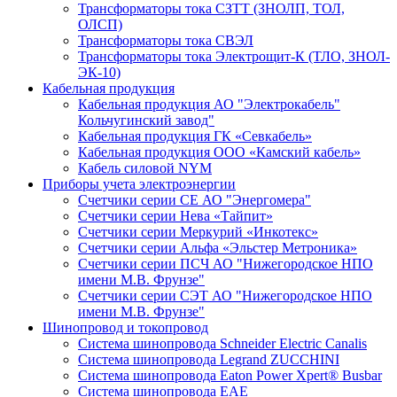
Трансформаторы тока СЗТТ (ЗНОЛП, ТОЛ,
ОЛСП)
Трансформаторы тока СВЭЛ
Трансформаторы тока Электрощит-К (ТЛО, ЗНОЛ-
ЭК-10)
Кабельная продукция
Кабельная продукция АО "Электрокабель"
Кольчугинский завод"
Кабельная продукция ГК «Севкабель»
Кабельная продукция ООО «Камский кабель»
Кабель силовой NYM
Приборы учета электроэнергии
Счетчики серии СЕ АО "Энергомера"
Счетчики серии Нева «Тайпит»
Счетчики серии Меркурий «Инкотекс»
Счетчики серии Альфа «Эльстер Метроника»
Счетчики серии ПСЧ АО "Нижегородское НПО
имени М.В. Фрунзе"
Счетчики серии СЭТ АО "Нижегородское НПО
имени М.В. Фрунзе"
Шинопровод и токопровод
Система шинопровода Schneider Electric Canalis
Система шинопровода Legrand ZUCCHINI
Система шинопровода Eaton Power Xpert® Busbar
Система шинопровода EAE