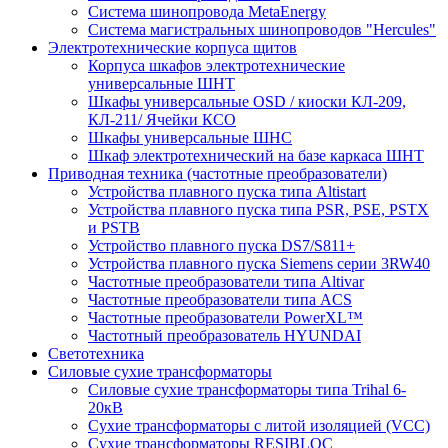
Система шинопровода MetaEnergy
Система магистральных шинопроводов "Hercules"
Электротехнические корпуса щитов
Корпуса шкафов электротехнические
универсальные ШНТ
Шкафы универсальные OSD / киоски КЛ-209,
КЛ-211/ Ячейки КСО
Шкафы универсальные ШНС
Шкаф электротехнический на базе каркаса ШНТ
Приводная техника (частотные преобразователи)
Устройства плавного пуска типа Altistart
Устройства плавного пуска типа PSR, PSE, PSTX
и PSTB
Устройство плавного пуска DS7/S811+
Устройства плавного пуска Siemens серии 3RW40
Частотные преобразователи типа Altivar
Частотные преобразователи типа ACS
Частотные преобразователи PowerXL™
Частотный преобразователь HYUNDAI
Светотехника
Силовые сухие трансформаторы
Силовые сухие трансформаторы типа Trihal 6-
20кВ
Сухие трансформаторы с литой изоляцией (VCC)
Сухие трансформаторы RESIBLOC