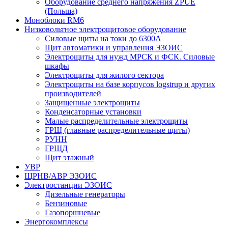
Оборудование среднего напряжения ZPUE
(Польша)
Моноблоки RM6
Низковольтное электрощитовое оборудование
Силовые щиты на токи до 6300А
Щит автоматики и управления ЭЗОИС
Электрощиты для нужд МРСК и ФСК. Силовые
шкафы
Электрощиты для жилого сектора
Электрощиты на базе корпусов logstrup и других
производителей
Защищенные электрощиты
Конденсаторные установки
Малые распределительные электрощиты
ГРЩ (главные распределительные щиты)
РУНН
ГРЩД
Щит этажный
УВР
ЩРНВ/АВР ЭЗОИС
Электростанции ЭЗОИС
Дизельные генераторы
Бензиновые
Газопоршневые
Энергокомплексы