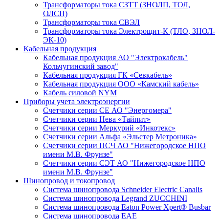
Трансформаторы тока СЗТТ (ЗНОЛП, ТОЛ,
ОЛСП)
Трансформаторы тока СВЭЛ
Трансформаторы тока Электрощит-К (ТЛО, ЗНОЛ-
ЭК-10)
Кабельная продукция
Кабельная продукция АО "Электрокабель"
Кольчугинский завод"
Кабельная продукция ГК «Севкабель»
Кабельная продукция ООО «Камский кабель»
Кабель силовой NYM
Приборы учета электроэнергии
Счетчики серии СЕ АО "Энергомера"
Счетчики серии Нева «Тайпит»
Счетчики серии Меркурий «Инкотекс»
Счетчики серии Альфа «Эльстер Метроника»
Счетчики серии ПСЧ АО "Нижегородское НПО
имени М.В. Фрунзе"
Счетчики серии СЭТ АО "Нижегородское НПО
имени М.В. Фрунзе"
Шинопровод и токопровод
Система шинопровода Schneider Electric Canalis
Система шинопровода Legrand ZUCCHINI
Система шинопровода Eaton Power Xpert® Busbar
Система шинопровода EAE