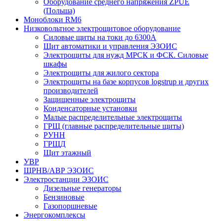
Оборудование среднего напряжения ZPUE
(Польша)
Моноблоки RM6
Низковольтное электрощитовое оборудование
Силовые щиты на токи до 6300А
Щит автоматики и управления ЭЗОИС
Электрощиты для нужд МРСК и ФСК. Силовые
шкафы
Электрощиты для жилого сектора
Электрощиты на базе корпусов logstrup и других
производителей
Защищенные электрощиты
Конденсаторные установки
Малые распределительные электрощиты
ГРЩ (главные распределительные щиты)
РУНН
ГРЩД
Щит этажный
УВР
ЩРНВ/АВР ЭЗОИС
Электростанции ЭЗОИС
Дизельные генераторы
Бензиновые
Газопоршневые
Энергокомплексы