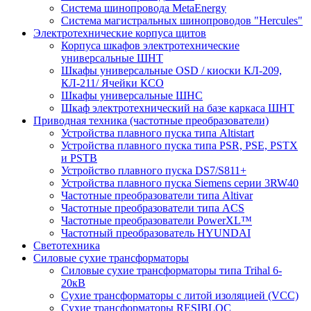
Система шинопровода MetaEnergy
Система магистральных шинопроводов "Hercules"
Электротехнические корпуса щитов
Корпуса шкафов электротехнические
универсальные ШНТ
Шкафы универсальные OSD / киоски КЛ-209,
КЛ-211/ Ячейки КСО
Шкафы универсальные ШНС
Шкаф электротехнический на базе каркаса ШНТ
Приводная техника (частотные преобразователи)
Устройства плавного пуска типа Altistart
Устройства плавного пуска типа PSR, PSE, PSTX
и PSTB
Устройство плавного пуска DS7/S811+
Устройства плавного пуска Siemens серии 3RW40
Частотные преобразователи типа Altivar
Частотные преобразователи типа ACS
Частотные преобразователи PowerXL™
Частотный преобразователь HYUNDAI
Светотехника
Силовые сухие трансформаторы
Силовые сухие трансформаторы типа Trihal 6-
20кВ
Сухие трансформаторы с литой изоляцией (VCC)
Сухие трансформаторы RESIBLOC