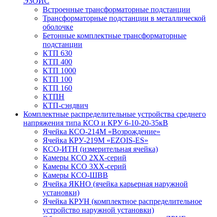
ЭЗОИС
Встроенные трансформаторные подстанции
Трансформаторные подстанции в металлической
оболочке
Бетонные комплектные трансформаторные
подстанции
КТП 630
КТП 400
КТП 1000
КТП 100
КТП 160
КТПН
КТП-сэндвич
Комплектные распределительные устройства среднего
напряжения типа КСО и КРУ 6-10-20-35кВ
Ячейка КСО-214М «Возрождение»
Ячейка КРУ-219М «EZOIS-ES»
КСО-ИТН (измерительная ячейка)
Камеры КСО 2ХХ-серий
Камеры КСО 3ХХ-серий
Камеры КСО-ШВВ
Ячейка ЯКНО (ячейка карьерная наружной
установки)
Ячейка КРУН (комплектное распределительное
устройство наружной установки)